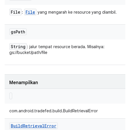
File
File
:
yang mengarah ke resource yang diambil.
gs
Path
String
: jalur tempat resource berada. Misalnya:
gs://bucket/path/file
Menampilkan
com.android.tradefed.build.BuildRetrievalError
Build
Retrieval
Error