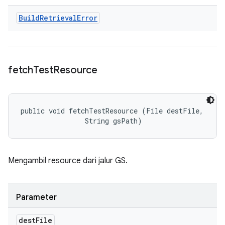
Build
Retrieval
Error
fetch
Test
Resource
public void fetchTestResource (File destFile, 

                String gsPath)
Mengambil resource dari jalur GS.
Parameter
dest
File