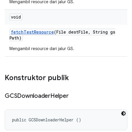
Mengambil resource dari jalur GS.
void
fetch
Test
Resource
(File dest
File
,
String gs
Path)
Mengambil resource dari jalur GS.
Konstruktor publik
GCSDownloader
Helper
public GCSDownloaderHelper ()