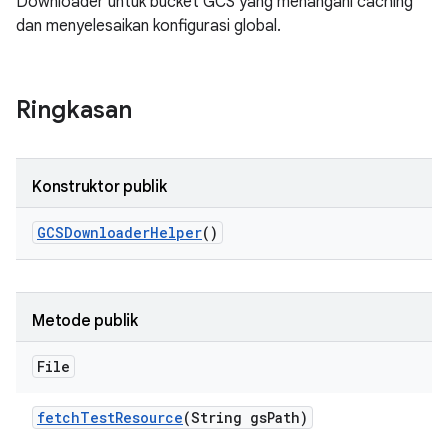
Downloader untuk bucket GCS yang menangani caching
dan menyelesaikan konfigurasi global.
Ringkasan
Konstruktor publik
GCSDownloader
Helper
()
Metode publik
File
fetch
Test
Resource
(String gs
Path)