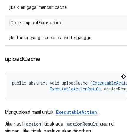
jika klien gagal mencari cache.
Interrupted
Exception
jika thread yang mencari cache terganggu.
upload
Cache
public abstract void uploadCache (
ExecutableAction
ExecutableActionResult
 actionResul
Mengupload hasil untuk
ExecutableAction
.
Jika hasil
action
tidak ada,
actionResult
akan di
simpan. Jika tidak, hasilnya akan diperbarui.