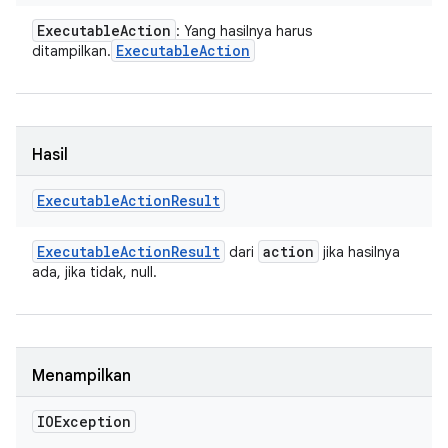
Executable
Action
: Yang hasilnya harus
Executable
Action
ditampilkan.
Hasil
Executable
Action
Result
Executable
Action
Result
action
dari
jika hasilnya
ada, jika tidak, null.
Menampilkan
IOException