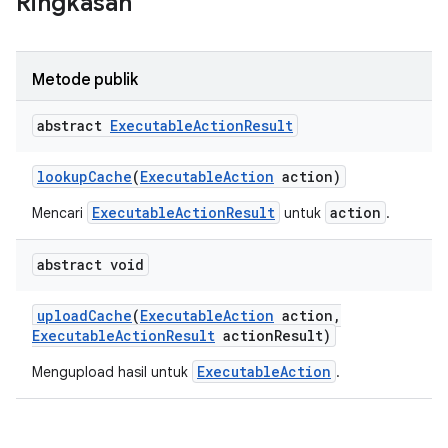
Ringkasan
Metode publik
abstract
Executable
Action
Result
lookup
Cache
(
Executable
Action
action)
ExecutableActionResult
action
Mencari
untuk
.
abstract void
upload
Cache
(
Executable
Action
action
,
Executable
Action
Result
action
Result)
ExecutableAction
Mengupload hasil untuk
.