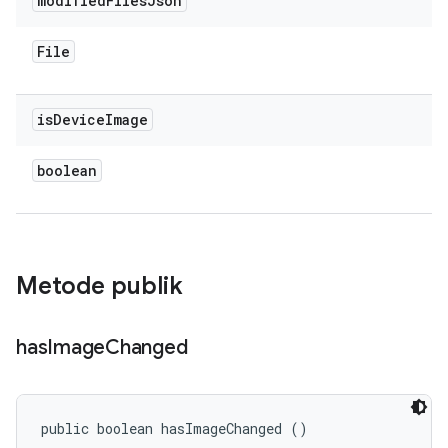
modified
Files
Json
File
is
Device
Image
boolean
Metode publik
has
Image
Changed
public boolean hasImageChanged ()