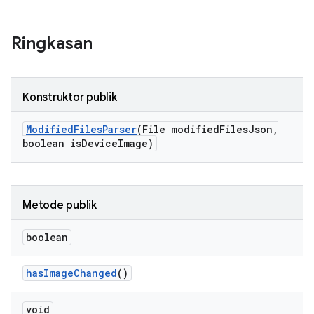
Ringkasan
Konstruktor publik
Modified
Files
Parser
(File modified
Files
Json
,
boolean is
Device
Image)
Metode publik
boolean
has
Image
Changed
()
void