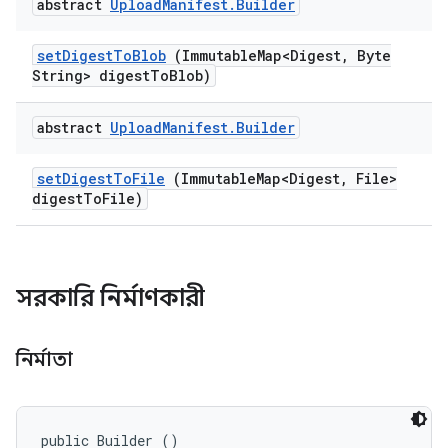
abstract
Upload
Manifest
.
Builder
set
Digest
To
Blob
(Immutable
Map<Digest
,
Byte
String> digest
To
Blob)
abstract
Upload
Manifest
.
Builder
set
Digest
To
File
(Immutable
Map<Digest
,
File>
digest
To
File)
সরকারি নির্মাণকারী
নির্মাতা
public Builder ()