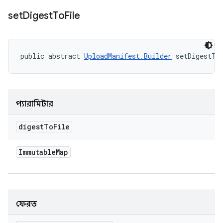
set
Digest
To
File
public abstract 
UploadManifest.Builder
 setDigestTo
প্যারামিটার
digest
To
File
Immutable
Map
ফেরত