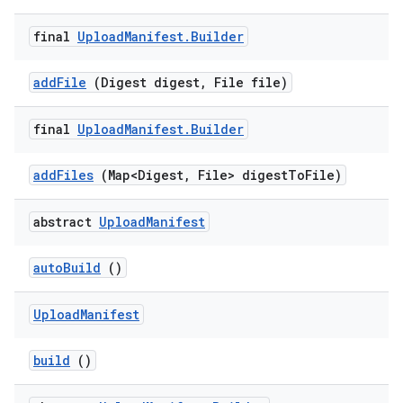
final
Upload
Manifest
.
Builder
add
File
(Digest digest
,
File file)
final
Upload
Manifest
.
Builder
add
Files
(Map<Digest
,
File> digest
To
File)
abstract
Upload
Manifest
auto
Build
()
Upload
Manifest
build
()