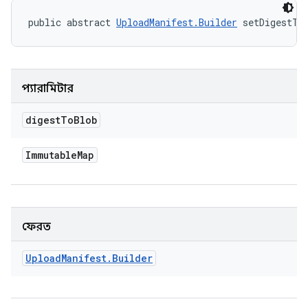
public abstract 
UploadManifest.Builder
 setDigestTo
প্যারামিটার
digest
To
Blob
Immutable
Map
ফেরত
Upload
Manifest
.
Builder