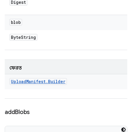
Digest
blob
Byte
String
ফেরত
Upload
Manifest
.
Builder
add
Blobs