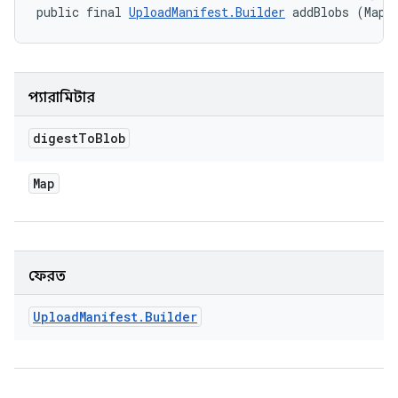
public final 
UploadManifest.Builder
 addBlobs (Map<
প্যারামিটার
digest
To
Blob
Map
ফেরত
Upload
Manifest
.
Builder