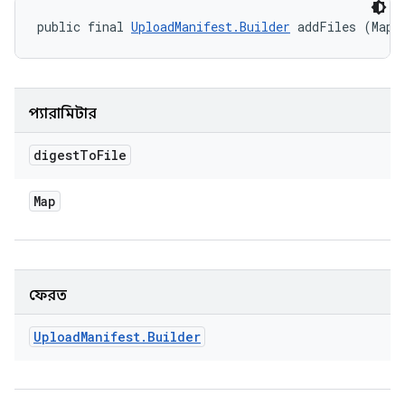
public final 
UploadManifest.Builder
 addFiles (Map<
প্যারামিটার
digest
To
File
Map
ফেরত
Upload
Manifest
.
Builder