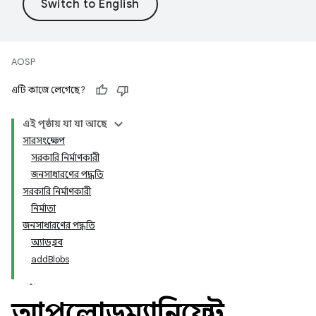
AOSP
এটি কাজে লেগেছে?
এই পৃষ্ঠায় যা যা আছে
সারসংক্ষেপ
সরকারি নির্মাণকারী
জনসাধারণের পদ্ধতি
সরকারি নির্মাণকারী
নির্মাতা
জনসাধারণের পদ্ধতি
অ্যাডব্লব
addBlobs
আপলোডম্যানিফেস্ট
.