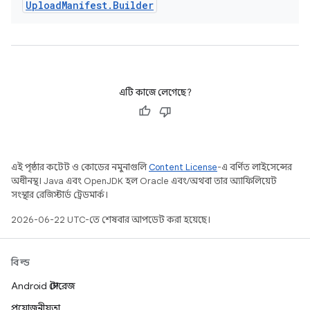
Upload
Manifest
.
Builder
এটি কাজে লেগেছে?
এই পৃষ্ঠার কন্টেন্ট ও কোডের নমুনাগুলি
Content License
-এ বর্ণিত লাইসেন্সের
অধীনস্থ। Java এবং OpenJDK হল Oracle এবং/অথবা তার অ্যাফিলিয়েট
সংস্থার রেজিস্টার্ড ট্রেডমার্ক।
2026-06-22 UTC-তে শেষবার আপডেট করা হয়েছে।
বিল্ড
Android স্টোরেজ
প্রয়োজনীয়তা