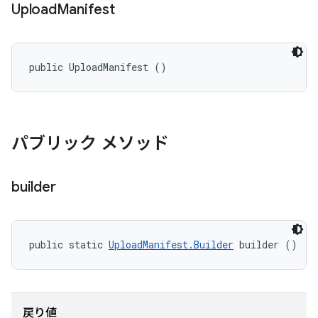
Upload
Manifest
public UploadManifest ()
パブリック メソッド
builder
public static 
UploadManifest.Builder
 builder ()
戻り値