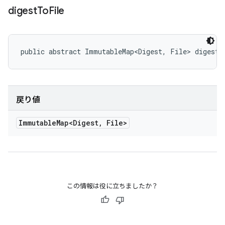
digest
To
File
public abstract ImmutableMap<Digest, File> digestT
戻り値
Immutable
Map<Digest
,
File>
この情報は役に立ちましたか？