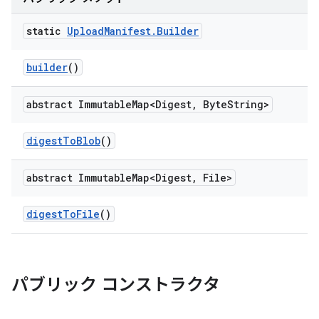
static
Upload
Manifest
.
Builder
builder
()
abstract Immutable
Map<Digest
,
Byte
String>
digest
To
Blob
()
abstract Immutable
Map<Digest
,
File>
digest
To
File
()
パブリック コンストラクタ