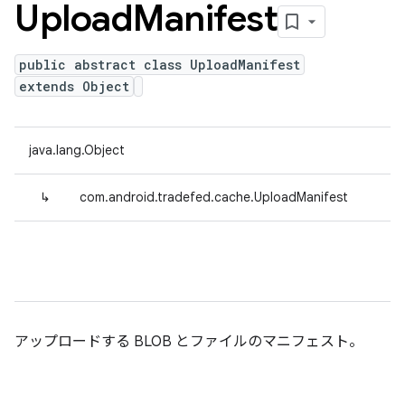
Upload
Manifest
public abstract class UploadManifest
extends Object
java.lang.Object
↳
com.android.tradefed.cache.UploadManifest
アップロードする BLOB とファイルのマニフェスト。