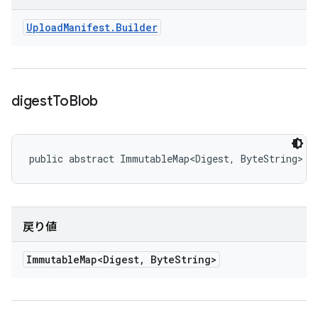
Upload
Manifest
.
Builder
digest
To
Blob
public abstract ImmutableMap<Digest, ByteString> d
戻り値
Immutable
Map<Digest
,
Byte
String>