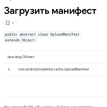
Загрузить манифест
public abstract class UploadManifest
extends Object
java.lang.Объект
↳
com.android.tradefed.cache.UploadManifest