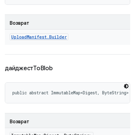
Возврат
Upload
Manifest
.
Builder
дайджестTo
Blob
public abstract ImmutableMap<Digest, ByteString> d
Возврат