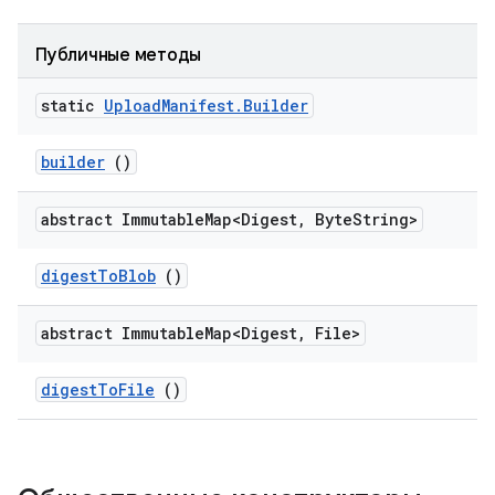
Публичные методы
static
Upload
Manifest
.
Builder
builder
()
abstract Immutable
Map<Digest
,
Byte
String>
digest
To
Blob
()
abstract Immutable
Map<Digest
,
File>
digest
To
File
()