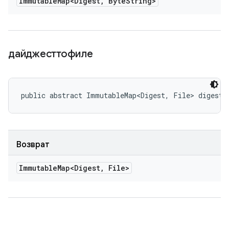
Immutable
Map<Digest
,
Byte
String>
дайджесттофиле
public abstract ImmutableMap<Digest, File> digestT
Возврат
Immutable
Map<Digest
,
File>