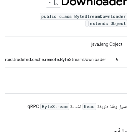
Downloader
public class ByteStreamDownloader
extends Object
java.lang.Object
ndroid.tradefed.cache.remote.ByteStreamDownloader
↳
عميل ينفّذ طريقة
Read
لخدمة
ByteStream
gRPC
ملخّص