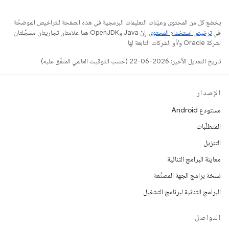
يخضع كل من المحتوى وعيّنات التعليمات البرمجية في هذه الصفحة للتراخيص الموضحّة
في
ترخيص استخدام المحتوى
. إنّ Java وOpenJDK هما علامتان تجاريتان مسجَّلتان
لشركة Oracle و/أو الشركات التابعة لها.
تاريخ التعديل الأخير: 2026-06-22 (حسب التوقيت العالمي المتفَّق عليه)
الإصدار
مستودع Android
المتطلّبات
التنزيل
معاينة البرامج الثنائية
نسخة برامج الجهة المصنِّعة
البرامج الثنائية لبرنامج التشغيل
التواصل