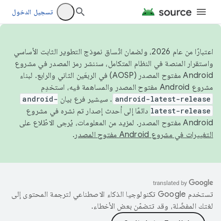
تسجيل الدخول
اعتبارًا من عام 2026، ولضمان اتّساق نموذج التطوير الثابت الأساسي
واستقرار المنصة في النظام المتكامل، سننشر رمز المصدر في مشروع
Android مفتوح المصدر (AOSP) في الربعَين الثاني والرابع. لبناء
مشروع Android مفتوح المصدر والمساهمة فيه، استخدِم
android-latest-release
. سيشير فرع بيان
android-
latest-release
دائمًا إلى أحدث إصدار تم نشره في مشروع
Android مفتوح المصدر. لمزيد من المعلومات، يُرجى الاطّلاع على
التغييرات في مشروع Android مفتوح المصدر
.
تستخدم Google تكنولوجيا الذكاء الاصطناعي لترجمة المحتوى إلى
لغتك المفضّلة، وقد تتضمّن بعض الأخطاء.