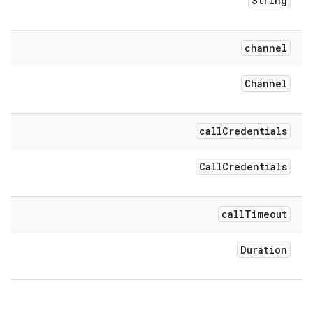
String
channel
Channel
call
Credentials
Call
Credentials
call
Timeout
Duration