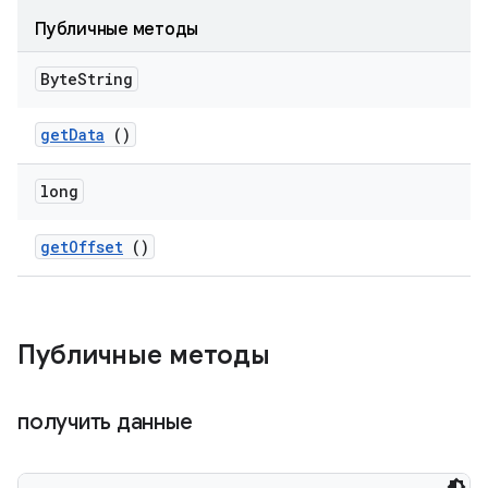
Публичные методы
Byte
String
get
Data
()
long
get
Offset
()
Публичные методы
получить данные