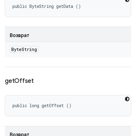
public ByteString getData ()
Возврат
Byte
String
get
Offset
public long getOffset ()
Возврат