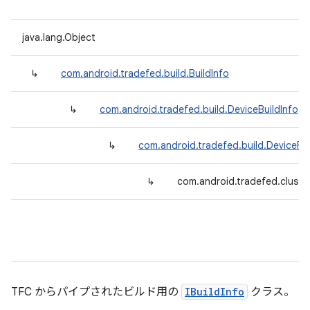
java.lang.Object
↳
com.android.tradefed.build.BuildInfo
↳
com.android.tradefed.build.DeviceBuildInfo
↳
com.android.tradefed.build.DeviceFol
↳
com.android.tradefed.cluster
TFC からパイプされたビルド用の
IBuildInfo
クラス。