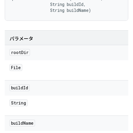
                String buildId, 

                String buildName)
パラメータ
root
Dir
File
build
Id
String
build
Name