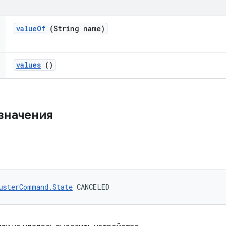
value
Of
(String name)
values
()
значения
usterCommand.State
 CANCELED