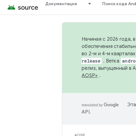
Документация
Поиск кода And
Начиная с 2026 года, 
обеспечения стабильн
во 2-м и 4-м квартала
release
. Ветка
andro
релиз, выпущенный в 
AOSP»
.
Эта
API
.
AOSP