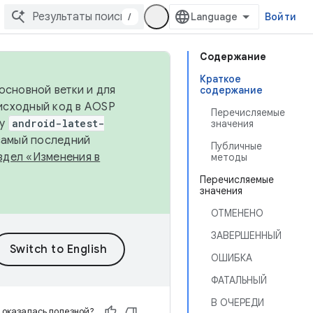
/
Войти
Содержание
Краткое
основной ветки и для
содержание
исходный код в AOSP
Перечисляемые
ку
android-latest-
значения
 самый последний
Публичные
здел «Изменения в
методы
Перечисляемые
значения
ОТМЕНЕНО
ЗАВЕРШЕННЫЙ
ОШИБКА
ФАТАЛЬНЫЙ
В ОЧЕРЕДИ
 оказалась полезной?