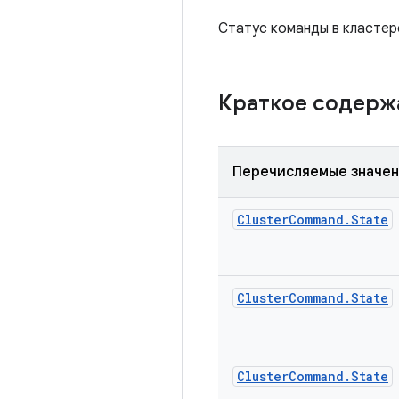
Статус команды в кластер
Краткое содер
Перечисляемые значе
Cluster
Command
.
State
Cluster
Command
.
State
Cluster
Command
.
State