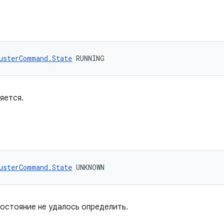
usterCommand.State
 RUNNING
яется.
usterCommand.State
 UNKNOWN
остояние не удалось определить.