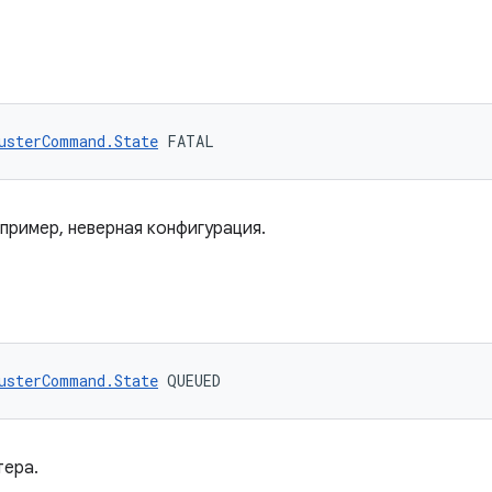
usterCommand.State
 FATAL
пример, неверная конфигурация.
usterCommand.State
 QUEUED
тера.