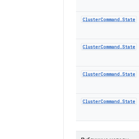
Cluster
Command
.
State
Cluster
Command
.
State
Cluster
Command
.
State
Cluster
Command
.
State