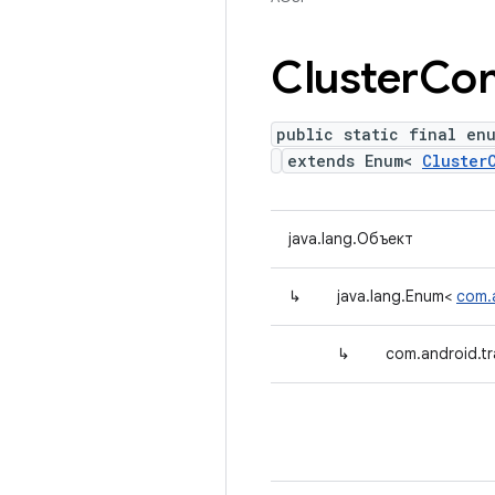
Cluster
Co
public static final en
extends Enum<
Cluster
java.lang.Объект
↳
java.lang.Enum<
com.
↳
com.android.t