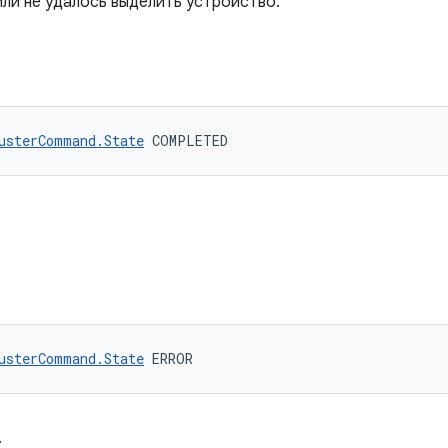
ли не удалось выделить устройство.
usterCommand.State
 COMPLETED
usterCommand.State
 ERROR
.