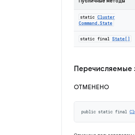
Публичные методы
static
Cluster
Command
.
State
static final
State[]
Перечисляемые 
ОТМЕНЕНО
public static final 
Cl