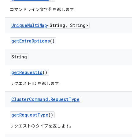
コマンドライン文字列を返します。
Unique
Multi
Map
<String
,
String>
get
Extra
Options
()
String
get
Request
Id
()
リクエスト ID を返します。
Cluster
Command
.
Request
Type
get
Request
Type
()
リクエストのタイプを返します。