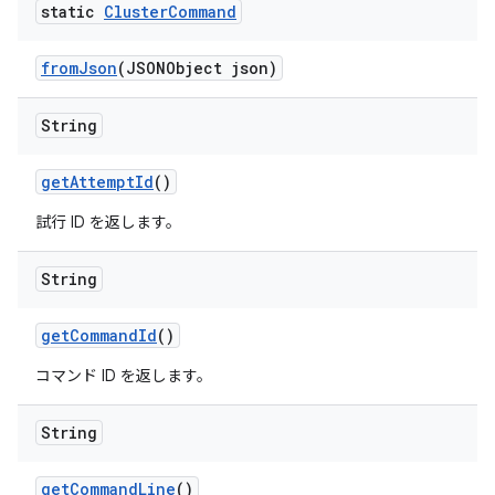
static
Cluster
Command
from
Json
(JSONObject json)
String
get
Attempt
Id
()
試行 ID を返します。
String
get
Command
Id
()
コマンド ID を返します。
String
get
Command
Line
()