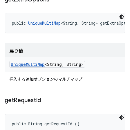
public 
UniqueMultiMap
<String, String> getExtraOpti
戻り値
Unique
Multi
Map
<String
,
String>
挿入する追加オプションのマルチマップ
get
Request
Id
public String getRequestId ()