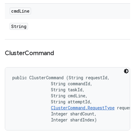
cmd
Line
String
Cluster
Command
public ClusterCommand (String requestId, 

                String commandId, 

                String taskId, 

                String cmdLine, 

                String attemptId, 

ClusterCommand.RequestType
 requestT
                Integer shardCount, 

                Integer shardIndex)