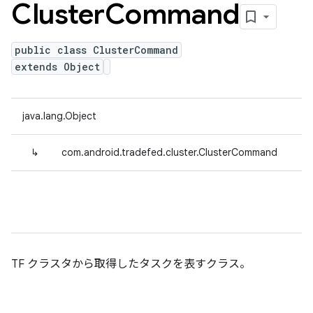
Cluster
Command
public class ClusterCommand
extends Object
java.lang.Object
↳
com.android.tradefed.cluster.ClusterCommand
TF クラスタから取得したタスクを表すクラス。