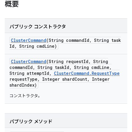
概要
パブリック コンストラクタ
Cluster
Command
(String command
Id
,
String task
Id
,
String cmd
Line)
Cluster
Command
(String request
Id
,
String
command
Id
,
String task
Id
,
String cmd
Line
,
String attempt
Id
,
Cluster
Command
.
Request
Type
request
Type
,
Integer shard
Count
,
Integer
shard
Index)
コンストラクタ。
パブリック メソッド