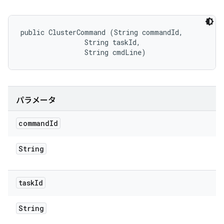
public ClusterCommand (String commandId, 

                String taskId, 

                String cmdLine)
パラメータ
command
Id
String
task
Id
String