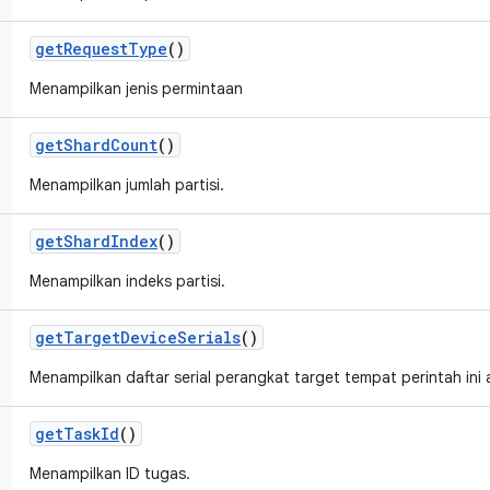
get
Request
Type
()
Menampilkan jenis permintaan
get
Shard
Count
()
Menampilkan jumlah partisi.
get
Shard
Index
()
Menampilkan indeks partisi.
get
Target
Device
Serials
()
Menampilkan daftar serial perangkat target tempat perintah ini
get
Task
Id
()
Menampilkan ID tugas.