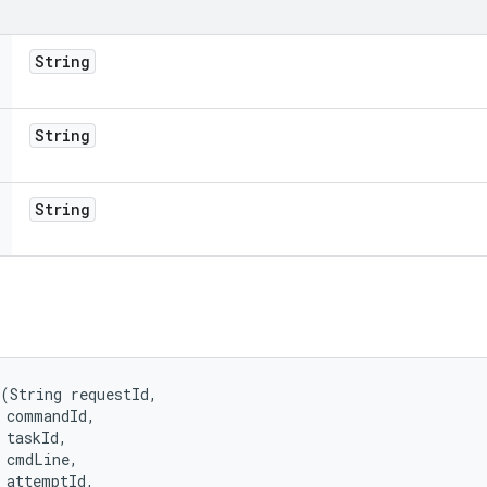
String
String
String
(String requestId, 

 commandId, 

 taskId, 

 cmdLine, 

 attemptId, 
