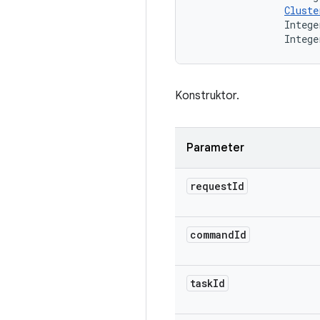
Cluste
                Intege
                Intege
Konstruktor.
Parameter
request
Id
command
Id
task
Id