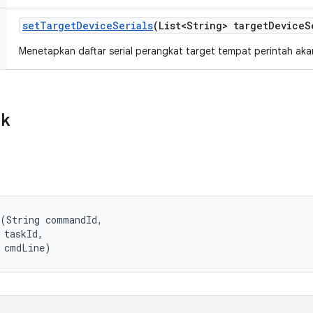
set
Target
Device
Serials
(List<String> target
Device
S
Menetapkan daftar serial perangkat target tempat perintah akan
ik
(String commandId, 

 taskId, 

g cmdLine)