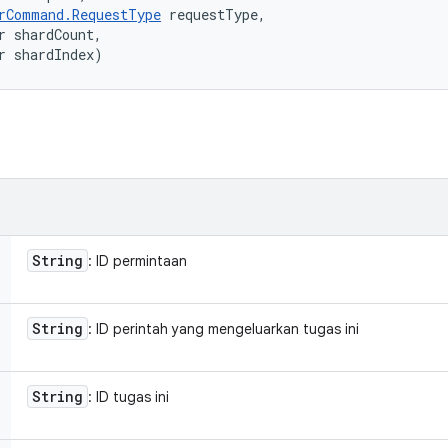
rCommand.RequestType
 requestType, 

r shardCount, 

r shardIndex)
String
: ID permintaan
String
: ID perintah yang mengeluarkan tugas ini
String
: ID tugas ini