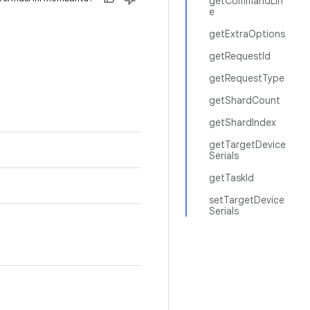
getCommandLin
e
getExtraOptions
getRequestId
getRequestType
getShardCount
getShardIndex
getTargetDevice
Serials
getTaskId
setTargetDevice
Serials