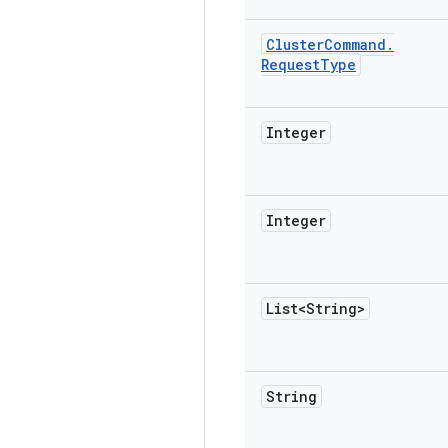
Cluster
Command
.
Request
Type
Integer
Integer
List<String>
String