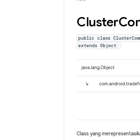
Cluster
Co
public class ClusterCo
extends Object
java.lang.Object
↳
com.android.tradef
Class yang merepresentasika