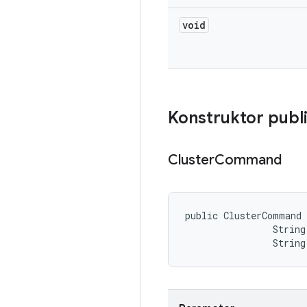
void
Konstruktor publ
Cluster
Command
public ClusterCommand 
                String
                Strin