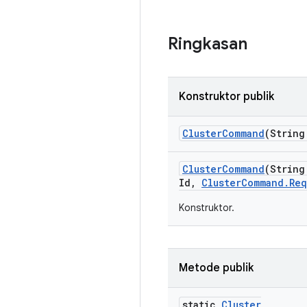
Ringkasan
Konstruktor publik
Cluster
Command
(String
Cluster
Command
(String
Id
,
Cluster
Command
.
Req
Konstruktor.
Metode publik
static
Cluster