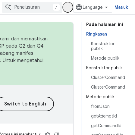
/
Masuk
Pada halaman ini
Ringkasan
 kami dan memastikan
Konstruktor
OSP pada Q2 dan Q4.
publik
Cabang manifes
Metode publik
SP. Untuk mengetahui
Konstruktor publik
ClusterCommand
ClusterCommand
Metode publik
fromJson
getAttemptId
getCommandId
formasi ini membantu?