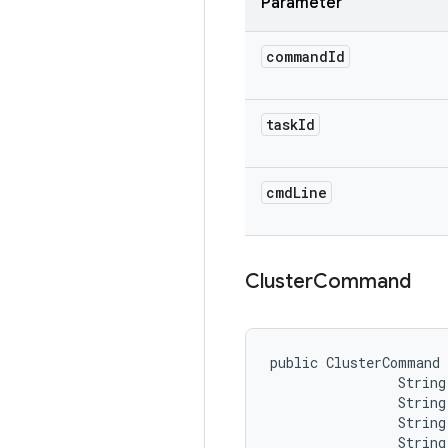
Parameter
command
Id
task
Id
cmd
Line
Cluster
Command
public ClusterCommand 
                String
                String
                String
                String