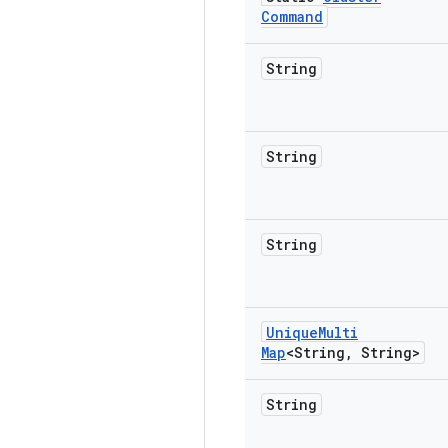
Command
String
String
String
Unique
Multi
Map
<String
,
String>
String