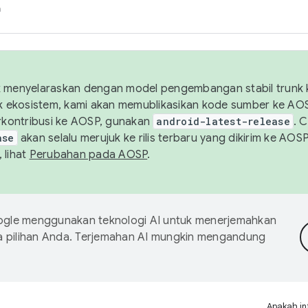
h
uk menyelaraskan dengan model pengembangan stabil trunk
tuk ekosistem, kami akan memublikasikan kode sumber ke A
kontribusi ke AOSP, gunakan
android-latest-release
. 
ase
akan selalu merujuk ke rilis terbaru yang dikirim ke AO
 lihat
Perubahan pada AOSP
.
gle menggunakan teknologi AI untuk menerjemahkan
a pilihan Anda. Terjemahan AI mungkin mengandung
Apakah in