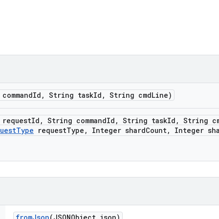
 command
Id
,
String task
Id
,
String cmd
Line)
 request
Id
,
String command
Id
,
String task
Id
,
String c
uest
Type
request
Type
,
Integer shard
Count
,
Integer sh
from
Json
(JSONObject json)