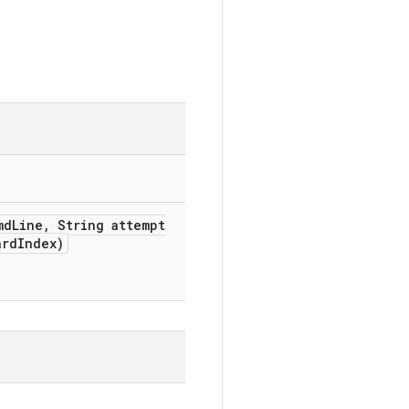
md
Line
,
String attempt
ard
Index)