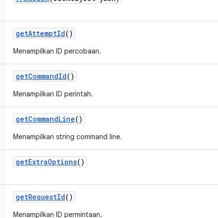
get
Attempt
Id
()
Menampilkan ID percobaan.
get
Command
Id
()
Menampilkan ID perintah.
get
Command
Line
()
Menampilkan string command line.
get
Extra
Options
()
get
Request
Id
()
Menampilkan ID permintaan.