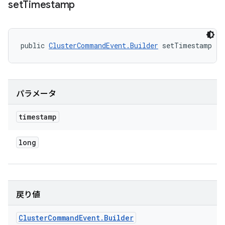
set
Timestamp
public 
ClusterCommandEvent.Builder
 setTimestamp (l
パラメータ
timestamp
long
戻り値
Cluster
Command
Event
.
Builder