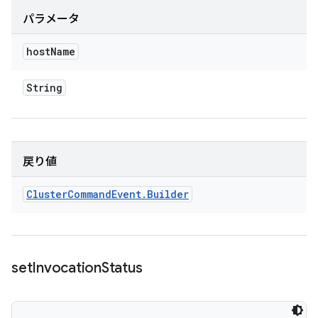
パラメータ
host
Name
String
戻り値
Cluster
Command
Event
.
Builder
set
Invocation
Status