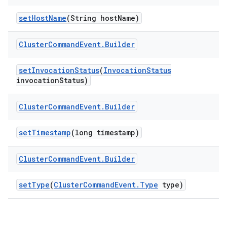
set
Host
Name
(String host
Name)
Cluster
Command
Event
.
Builder
set
Invocation
Status
(
Invocation
Status
invocation
Status)
Cluster
Command
Event
.
Builder
set
Timestamp
(long timestamp)
Cluster
Command
Event
.
Builder
set
Type
(
Cluster
Command
Event
.
Type
type)