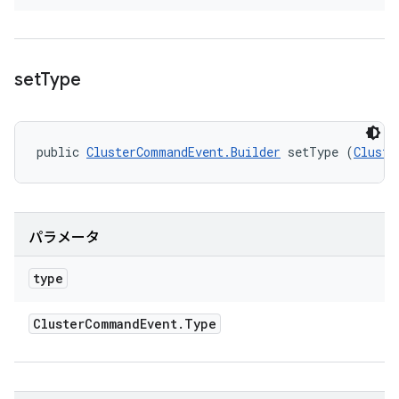
set
Type
public 
ClusterCommandEvent.Builder
 setType (
Cluste
パラメータ
type
Cluster
Command
Event
.
Type