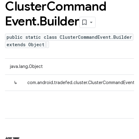
Cluster
Command
Event
.
Builder
public static class ClusterCommandEvent.Builder
extends Object
java.lang.Object
↳
com.android.tradefed.cluster.ClusterCommandEvent.Bu