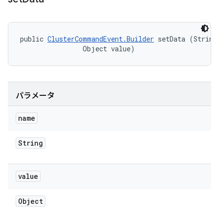
public 
ClusterCommandEvent.Builder
 setData (String 
                Object value)
パラメータ
name
String
value
Object