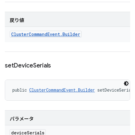
戻り値
Cluster
Command
Event
.
Builder
set
Device
Serials
public 
ClusterCommandEvent.Builder
 setDeviceSerial
パラメータ
device
Serials