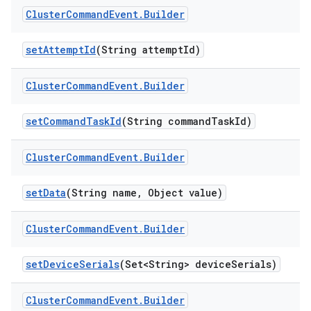
Cluster
Command
Event
.
Builder
set
Attempt
Id
(String attempt
Id)
Cluster
Command
Event
.
Builder
set
Command
Task
Id
(String command
Task
Id)
Cluster
Command
Event
.
Builder
set
Data
(String name
,
Object value)
Cluster
Command
Event
.
Builder
set
Device
Serials
(Set<String> device
Serials)
Cluster
Command
Event
.
Builder