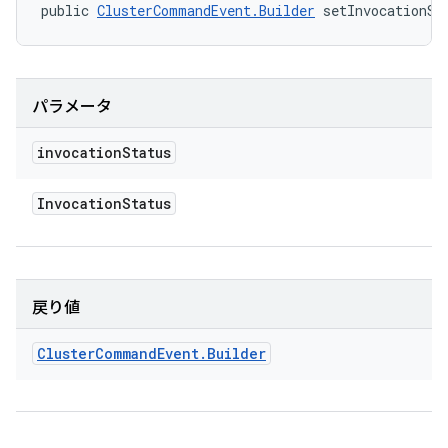
public 
ClusterCommandEvent.Builder
 setInvocationSt
パラメータ
invocation
Status
Invocation
Status
戻り値
Cluster
Command
Event
.
Builder