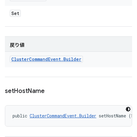
Set
戻り値
Cluster
Command
Event
.
Builder
set
Host
Name
public 
ClusterCommandEvent.Builder
 setHostName (St