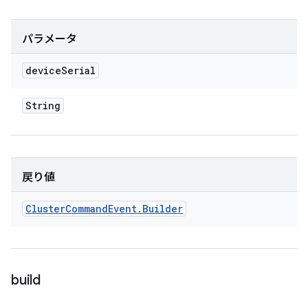
パラメータ
device
Serial
String
戻り値
Cluster
Command
Event
.
Builder
build