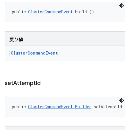
public 
ClusterCommandEvent
 build ()
戻り値
Cluster
Command
Event
set
Attempt
Id
public 
ClusterCommandEvent.Builder
 setAttemptId (S