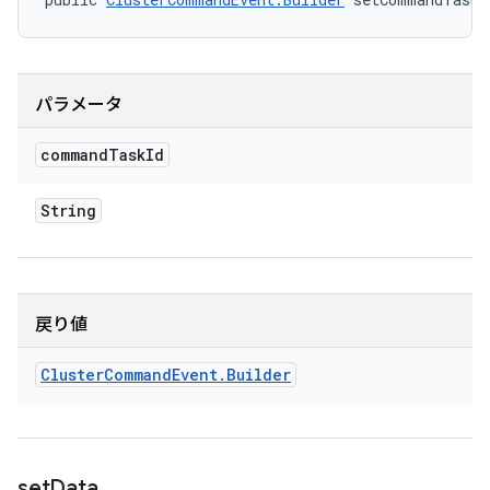
パラメータ
command
Task
Id
String
戻り値
Cluster
Command
Event
.
Builder
set
Data