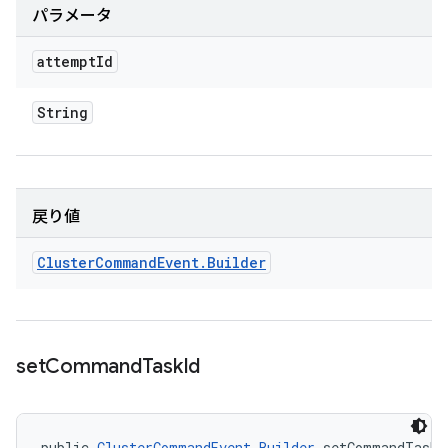
パラメータ
attempt
Id
String
戻り値
Cluster
Command
Event
.
Builder
set
Command
Task
Id
public 
ClusterCommandEvent.Builder
 setCommandTaskI