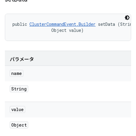
public 
ClusterCommandEvent.Builder
 setData (String 
                Object value)
パラメータ
name
String
value
Object