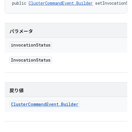
public 
ClusterCommandEvent.Builder
 setInvocationSt
パラメータ
invocation
Status
Invocation
Status
戻り値
Cluster
Command
Event
.
Builder