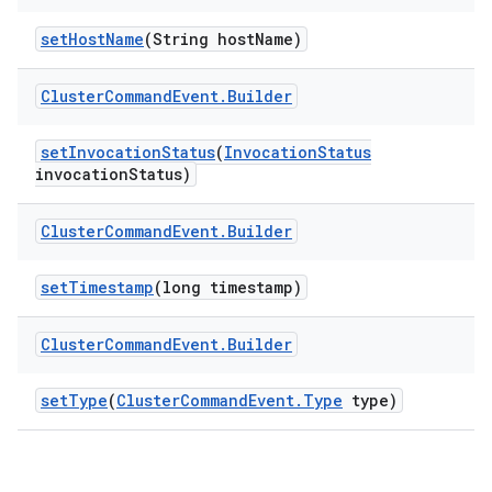
set
Host
Name
(String host
Name)
Cluster
Command
Event
.
Builder
set
Invocation
Status
(
Invocation
Status
invocation
Status)
Cluster
Command
Event
.
Builder
set
Timestamp
(long timestamp)
Cluster
Command
Event
.
Builder
set
Type
(
Cluster
Command
Event
.
Type
type)