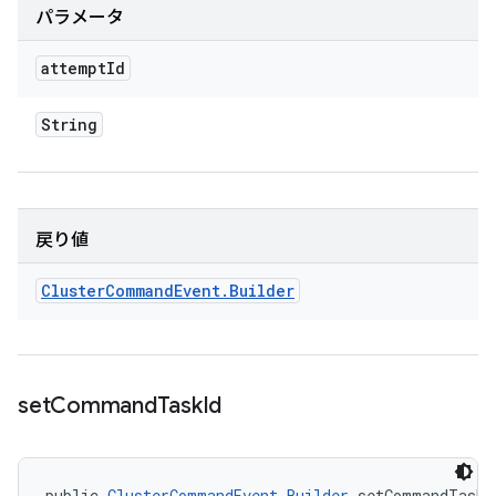
パラメータ
attempt
Id
String
戻り値
Cluster
Command
Event
.
Builder
set
Command
Task
Id
public 
ClusterCommandEvent.Builder
 setCommandTaskI