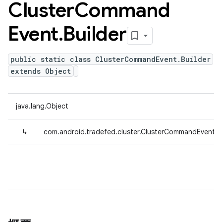
Cluster
Command
Event
.
Builder
public static class ClusterCommandEvent.Builder
extends Object
java.lang.Object
↳
com.android.tradefed.cluster.ClusterCommandEvent.Bu