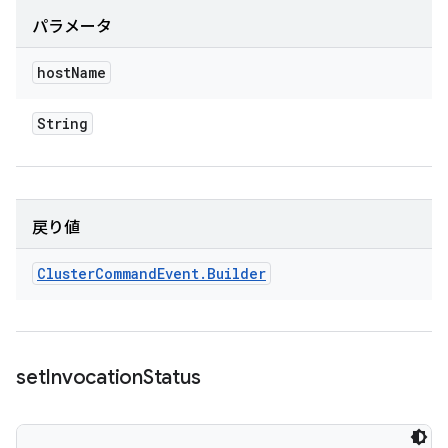
パラメータ
host
Name
String
戻り値
Cluster
Command
Event
.
Builder
set
Invocation
Status