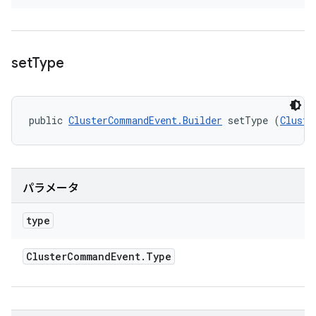
set
Type
public 
ClusterCommandEvent.Builder
 setType (
Cluste
パラメータ
type
Cluster
Command
Event
.
Type