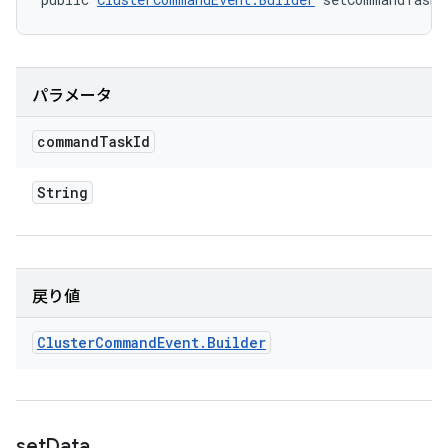
パラメータ
command
Task
Id
String
戻り値
Cluster
Command
Event
.
Builder
set
Data