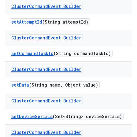
Cluster
Command
Event
.
Builder
set
Attempt
Id
(String attempt
Id)
Cluster
Command
Event
.
Builder
set
Command
Task
Id
(String command
Task
Id)
Cluster
Command
Event
.
Builder
set
Data
(String name
,
Object value)
Cluster
Command
Event
.
Builder
set
Device
Serials
(Set<String> device
Serials)
Cluster
Command
Event
.
Builder