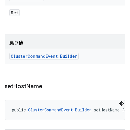
Set
戻り値
Cluster
Command
Event
.
Builder
set
Host
Name
public 
ClusterCommandEvent.Builder
 setHostName (St