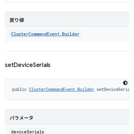
戻り値
Cluster
Command
Event
.
Builder
set
Device
Serials
public 
ClusterCommandEvent.Builder
 setDeviceSerial
パラメータ
device
Serials