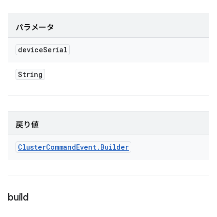
パラメータ
device
Serial
String
戻り値
Cluster
Command
Event
.
Builder
build