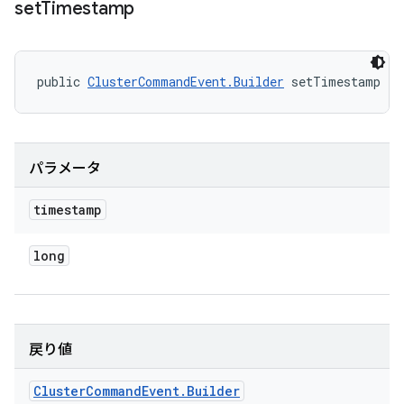
set
Timestamp
public 
ClusterCommandEvent.Builder
 setTimestamp (l
パラメータ
timestamp
long
戻り値
Cluster
Command
Event
.
Builder