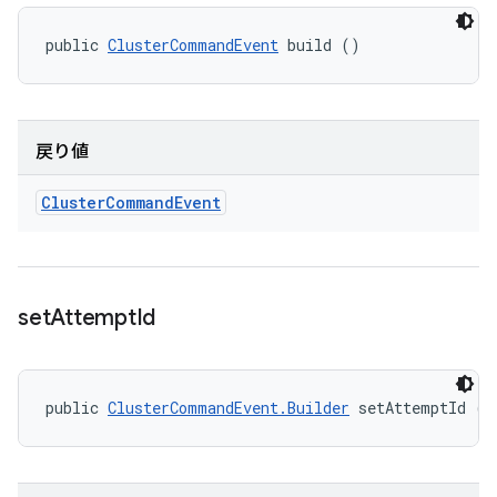
public 
ClusterCommandEvent
 build ()
戻り値
Cluster
Command
Event
set
Attempt
Id
public 
ClusterCommandEvent.Builder
 setAttemptId (S