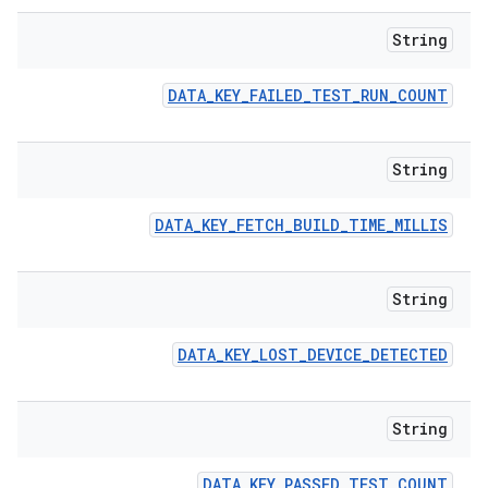
String
DATA
_
KEY
_
FAILED
_
TEST
_
RUN
_
COUNT
String
DATA
_
KEY
_
FETCH
_
BUILD
_
TIME
_
MILLIS
String
DATA
_
KEY
_
LOST
_
DEVICE
_
DETECTED
String
DATA
_
KEY
_
PASSED
_
TEST
_
COUNT