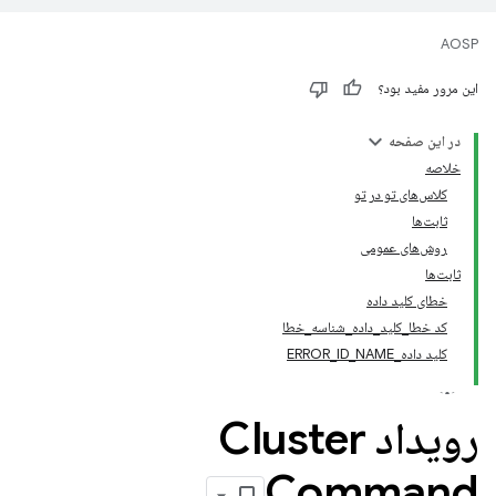
AOSP
این مرور مفید بود؟
در این صفحه
خلاصه
کلاس‌های تو در تو
ثابت‌ها
روش‌های عمومی
ثابت‌ها
خطای کلید داده
کد خطا_کلید_داده_شناسه_خطا
کلید داده_ERROR_ID_NAME
رویداد Cluster
Command