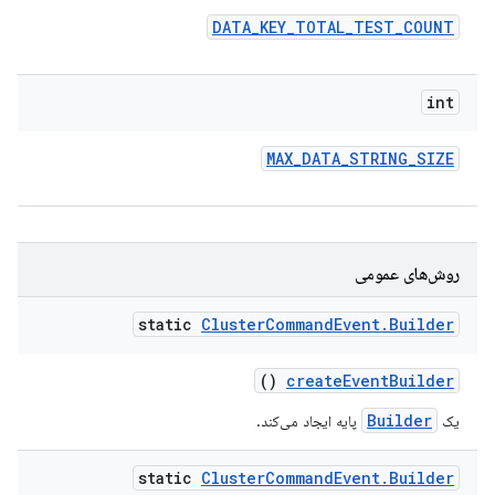
DATA
_
KEY
_
TOTAL
_
TEST
_
COUNT
int
MAX
_
DATA
_
STRING
_
SIZE
روش‌های عمومی
static
Cluster
Command
Event
.
Builder
()
create
Event
Builder
Builder
یک
پایه ایجاد می‌کند.
static
Cluster
Command
Event
.
Builder