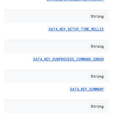
String
DATA
_
KEY
_
SETUP
_
TIME
_
MILLIS
String
DATA
_
KEY
_
SUBPROCESS
_
COMMAND
_
ERROR
String
DATA
_
KEY
_
SUMMARY
String