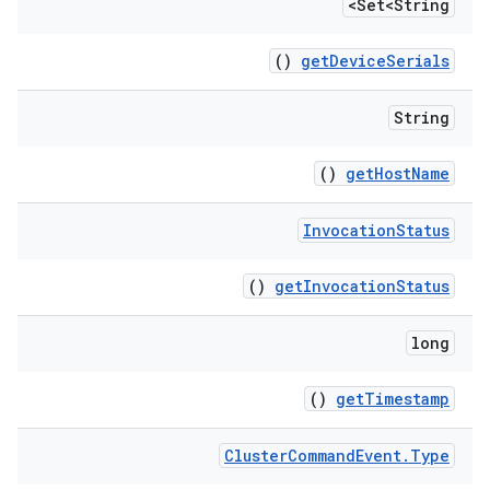
Set<String>
()
get
Device
Serials
String
()
get
Host
Name
Invocation
Status
()
get
Invocation
Status
long
()
get
Timestamp
Cluster
Command
Event
.
Type