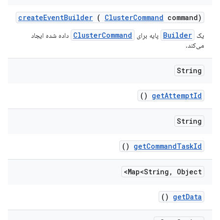
create
Event
Builder
(
Cluster
Command
command)
ClusterCommand
Builder
یک
پایه برای
داده شده ایجاد
می‌کند.
String
()
get
Attempt
Id
String
()
get
Command
Task
Id
Map<String
,
Object>
()
get
Data