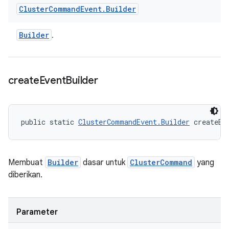
Cluster
Command
Event
.
Builder
Builder
.
create
Event
Builder
public static 
ClusterCommandEvent.Builder
 createEv
Membuat
Builder
dasar untuk
ClusterCommand
yang
diberikan.
Parameter