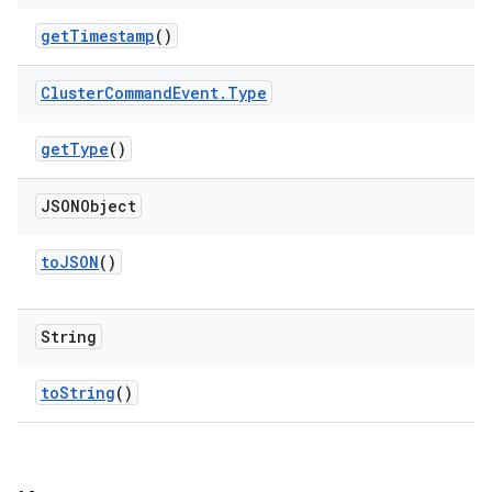
get
Timestamp
()
Cluster
Command
Event
.
Type
get
Type
()
JSONObject
to
JSON
()
String
to
String
()