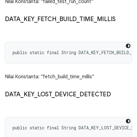
Nilai Konstanta: "failed_test_run_count"
DATA
_
KEY
_
FETCH
_
BUILD
_
TIME
_
MILLIS
public static final String DATA_KEY_FETCH_BUILD_TI
Nilai Konstanta: "fetch_build_time_millis"
DATA
_
KEY
_
LOST
_
DEVICE
_
DETECTED
public static final String DATA_KEY_LOST_DEVICE_DE