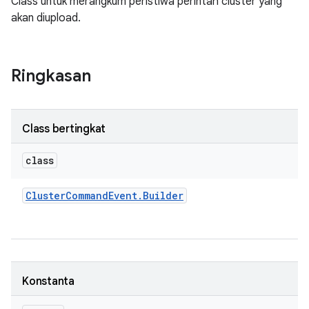
Class untuk merangkum peristiwa perintah cluster yang
akan diupload.
Ringkasan
Class bertingkat
class
Cluster
Command
Event
.
Builder
Konstanta