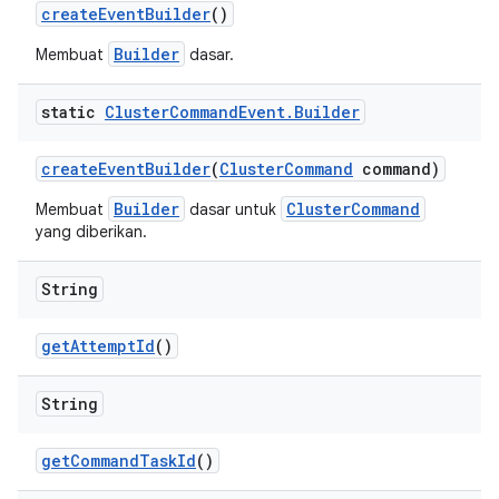
create
Event
Builder
()
Builder
Membuat
dasar.
static
Cluster
Command
Event
.
Builder
create
Event
Builder
(
Cluster
Command
command)
Builder
ClusterCommand
Membuat
dasar untuk
yang diberikan.
String
get
Attempt
Id
()
String
get
Command
Task
Id
()