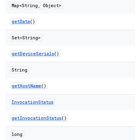
Map<String
,
Object>
get
Data
()
Set<String>
get
Device
Serials
()
String
get
Host
Name
()
Invocation
Status
get
Invocation
Status
()
long