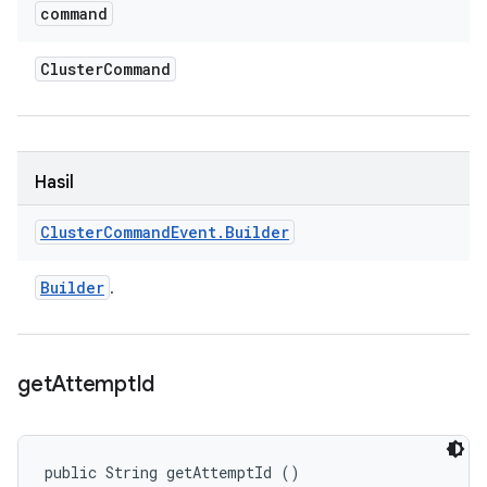
command
Cluster
Command
Hasil
Cluster
Command
Event
.
Builder
Builder
.
get
Attempt
Id
public String getAttemptId ()