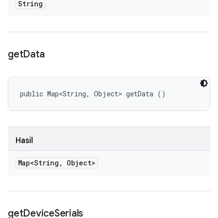
String
get
Data
public Map<String, Object> getData ()
Hasil
Map<String
,
Object>
get
Device
Serials