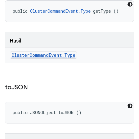
public 
ClusterCommandEvent.Type
 getType ()
Hasil
Cluster
Command
Event
.
Type
to
JSON
public JSONObject toJSON ()