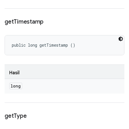
get
Timestamp
public long getTimestamp ()
Hasil
long
get
Type