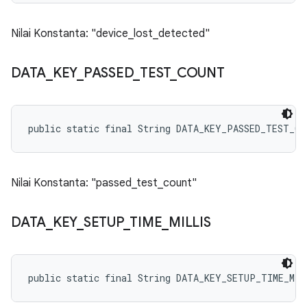
Nilai Konstanta: "device_lost_detected"
DATA
_
KEY
_
PASSED
_
TEST
_
COUNT
public static final String DATA_KEY_PASSED_TEST_CO
Nilai Konstanta: "passed_test_count"
DATA
_
KEY
_
SETUP
_
TIME
_
MILLIS
public static final String DATA_KEY_SETUP_TIME_MIL