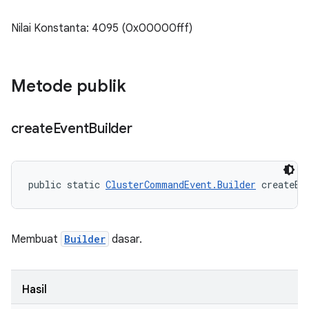
Nilai Konstanta: 4095 (0x00000fff)
Metode publik
create
Event
Builder
public static 
ClusterCommandEvent.Builder
 createEv
Membuat
Builder
dasar.
Hasil