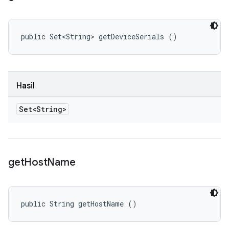
public Set<String> getDeviceSerials ()
Hasil
Set<String>
get
Host
Name
public String getHostName ()