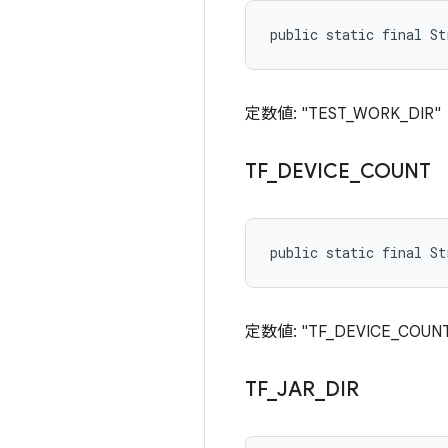
public static final St
定数値: "TEST_WORK_DIR"
TF
_
DEVICE
_
COUNT
public static final S
定数値: "TF_DEVICE_COUN
TF
_
JAR
_
DIR