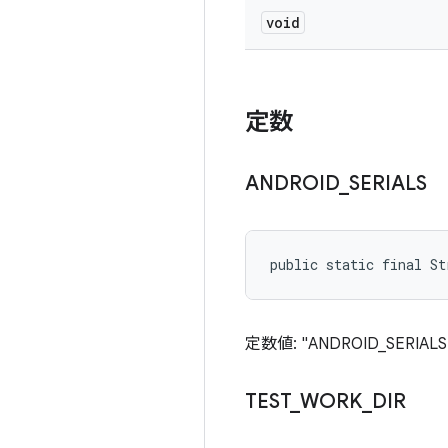
void
定数
ANDROID
_
SERIALS
public static final St
定数値: "ANDROID_SERIALS
TEST
_
WORK
_
DIR