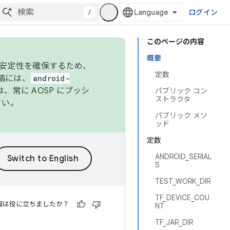
/
ログイン
このページの内容
概要
の安定性を確保するため、
定数
投稿には、
android-
、常に AOSP にプッシ
パブリック コン
ストラクタ
さい。
パブリック メソ
ッド
定数
ANDROID_SERIAL
S
TEST_WORK_DIR
TF_DEVICE_COU
報は役に立ちましたか？
NT
TF_JAR_DIR