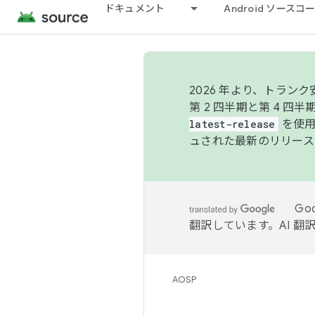
ドキュメント
Android ソース
2026 年より、トラ
第 2 四半期と第 4 四
latest-release
を使用
ュされた最新のリリース
Go
翻訳しています。AI 
AOSP