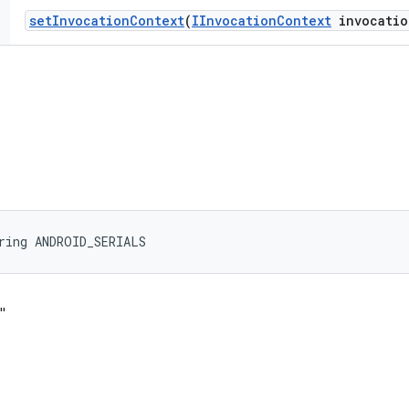
set
Invocation
Context
(
IInvocation
Context
invocatio
ring ANDROID_SERIALS
"