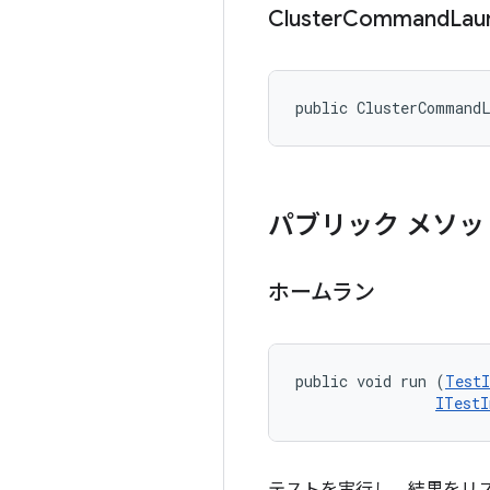
Cluster
Command
Lau
public ClusterCommand
パブリック メソッ
ホームラン
public void run (
TestI
ITestI