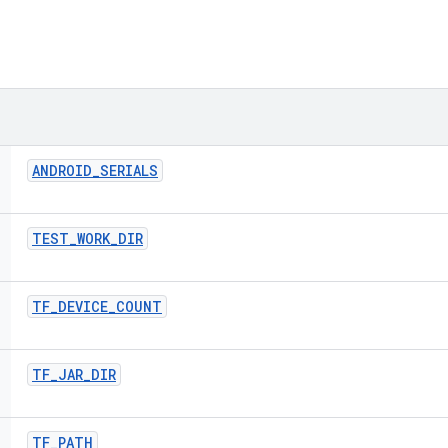
ANDROID
_
SERIALS
TEST
_
WORK
_
DIR
TF
_
DEVICE
_
COUNT
TF
_
JAR
_
DIR
TF
_
PATH