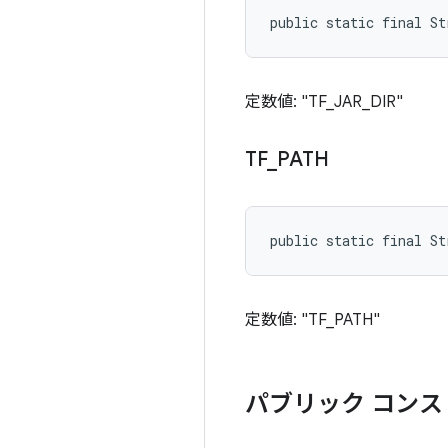
public static final St
定数値: "TF_JAR_DIR"
TF
_
PATH
public static final S
定数値: "TF_PATH"
パブリック コンス