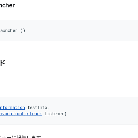
ncher
Launcher ()
ド
nformation
 testInfo, 

nvocationListener
 listener)