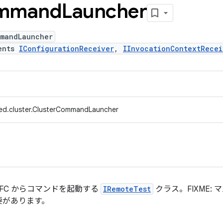
mmand
Launcher
mmandLauncher
ents
IConfigurationReceiver
,
IInvocationContextRecei
ed.cluster.ClusterCommandLauncher
TFC からコマンドを起動する
IRemoteTest
クラス。FIXME:
要があります。