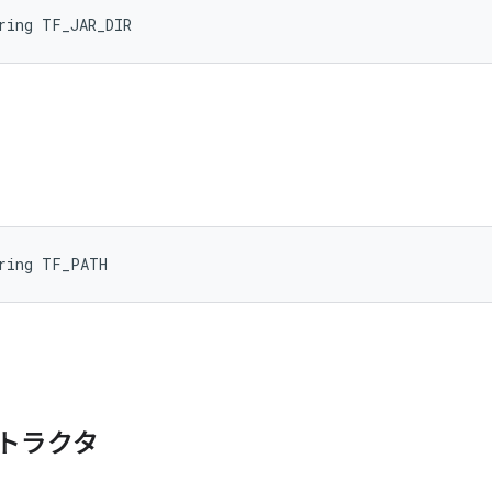
ring TF_JAR_DIR
tring TF_PATH
トラクタ