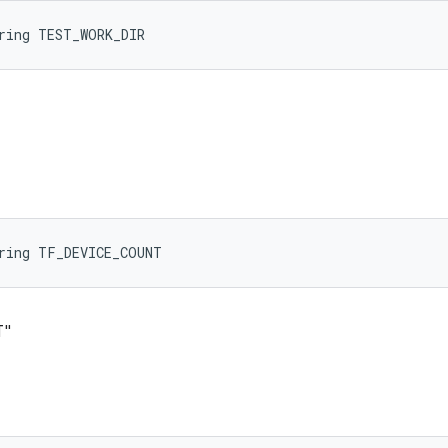
ring TEST_WORK_DIR
tring TF_DEVICE_COUNT
T"