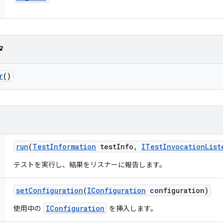
タ
r
()
run
(
Test
Information
test
Info
,
ITest
Invocation
List
テストを実行し、結果をリスナーに報告します。
set
Configuration
(
IConfiguration
configuration)
IConfiguration
使用中の
を挿入します。