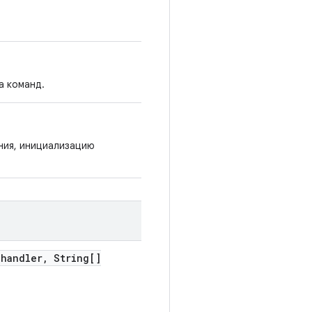
а команд.
ния, инициализацию
 handler
,
String[]