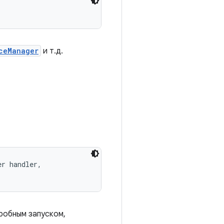
ceManager
и т.д.
r handler, 

пробным запуском,