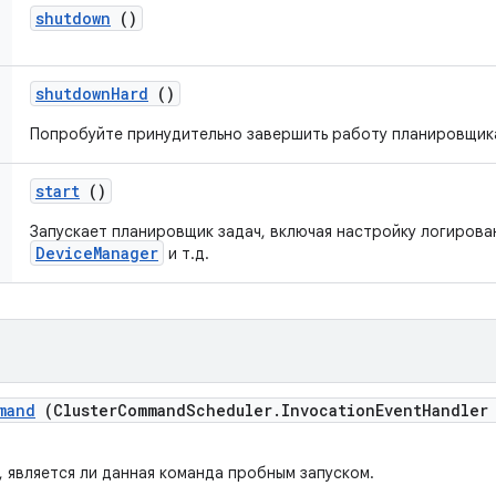
shutdown
()
shutdown
Hard
()
Попробуйте принудительно завершить работу планировщик
start
()
Запускает планировщик задач, включая настройку логирова
DeviceManager
и т.д.
mand
(Cluster
Command
Scheduler
.
Invocation
Event
Handler
 является ли данная команда пробным запуском.