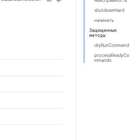
неисправность
shutdownHard
начинать
Защищенные
методы
dryRunCommand
processReadyCo
mmands