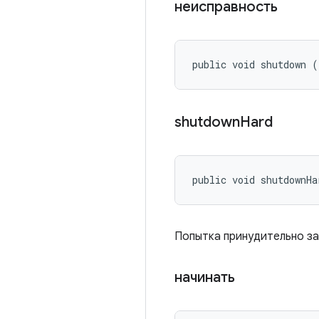
неисправность
public void shutdown (
shutdown
Hard
public void shutdownHa
Попытка принудительно за
начинать