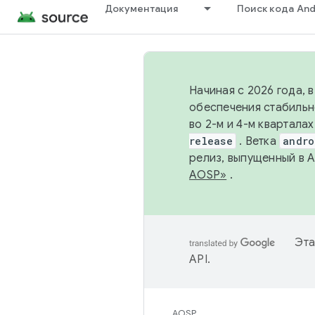
Документация
Поиск кода And
Начиная с 2026 года, 
обеспечения стабильн
во 2-м и 4-м квартала
release
. Ветка
andro
релиз, выпущенный в 
AOSP»
.
Эта
API
.
AOSP