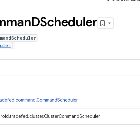
mman
DScheduler
mmandScheduler
uler
tradefed.command.CommandScheduler
roid.tradefed.cluster.ClusterCommandScheduler