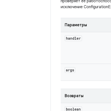
проверяет её работоспосо
исключение ConfigurationE
Параметры
handler
args
Возвраты
boolean