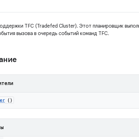
оддержки TFC (Tradefed Cluster). Этот планировщик выпо
обытия вызова в очередь событий команд TFC.
жание
ители
er
()
ды