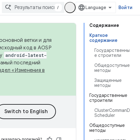
/
Войти
Содержание
Краткое
основной ветки и для
содержание
исходный код в AOSP
Государственны
ку
android-latest-
е строители
 самый последний
Общедоступные
здел «Изменения в
методы
Защищенные
методы
Государственные
строители
ClusterCommanD
Scheduler
Общедоступные
методы
 оказалась полезной?