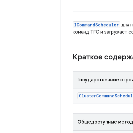
ICommandScheduler
для п
команд TFC и загружает с
Краткое содер
Государственные стро
Cluster
Command
Schedul
Общедоступные мето