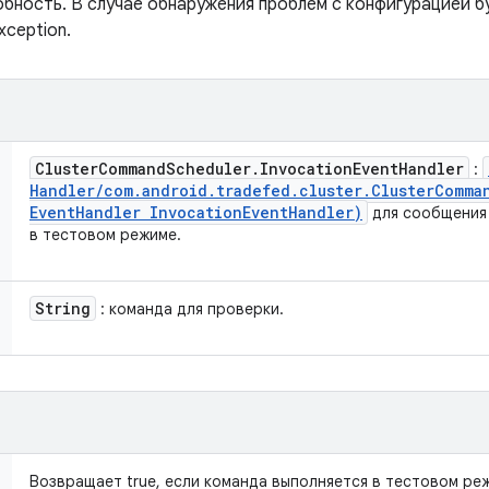
бность. В случае обнаружения проблем с конфигурацией б
xception.
Cluster
Command
Scheduler
.
Invocation
Event
Handler
:
Handler
/
com
.
android
.
tradefed
.
cluster
.
Cluster
Comma
Event
Handler Invocation
Event
Handler)
для сообщения 
в тестовом режиме.
String
: команда для проверки.
Возвращает true, если команда выполняется в тестовом ре