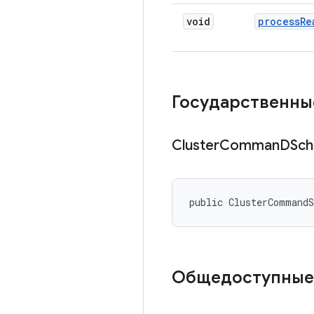
void
process
Re
Государственны
Cluster
Comman
DSch
public ClusterCommand
Общедоступные