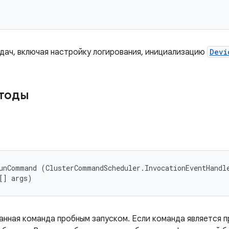
дач, включая настройку логирования, инициализацию
Devi
етоды
unCommand (ClusterCommandScheduler.InvocationEventHandle
[] args)
данная команда пробным запуском. Если команда является 