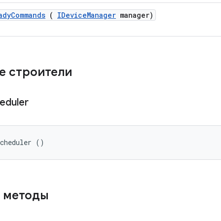
ady
Commands
(
IDevice
Manager
manager)
е строители
eduler
Scheduler ()
 методы