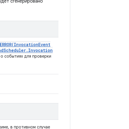
удет сгенерировано
ERROR(
Invocation
Event
nd
Scheduler
.
Invocation
о событиях для проверки
жиме, в противном случае