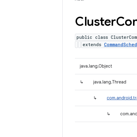
Cluster
Co
public class ClusterCo
extends
CommandSched
java.lang.Object
↳
java.lang.Thread
↳
com.android.
↳
com.and