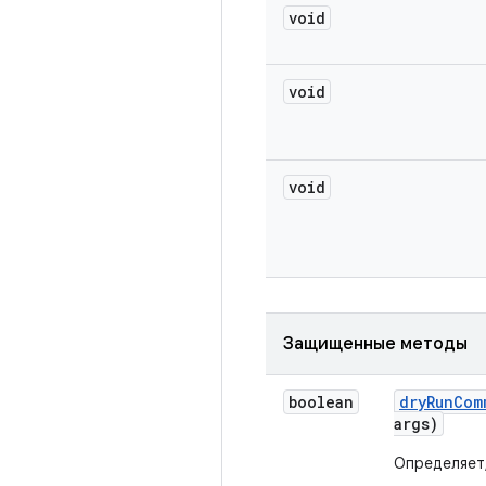
void
void
void
Защищенные методы
boolean
dry
Run
Com
args)
Определяет,