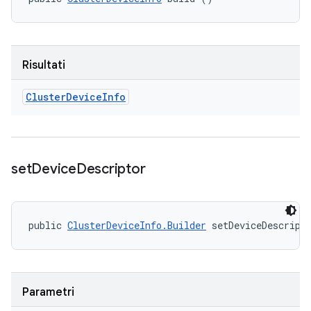
Risultati
Cluster
Device
Info
set
Device
Descriptor
public 
ClusterDeviceInfo.Builder
 setDeviceDescript
Parametri