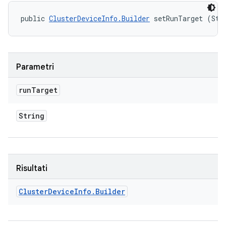
public 
ClusterDeviceInfo.Builder
 setRunTarget (Str
Parametri
run
Target
String
Risultati
Cluster
Device
Info
.
Builder