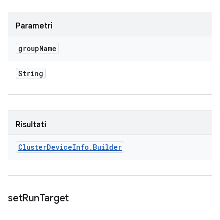
Parametri
group
Name
String
Risultati
Cluster
Device
Info
.
Builder
set
Run
Target