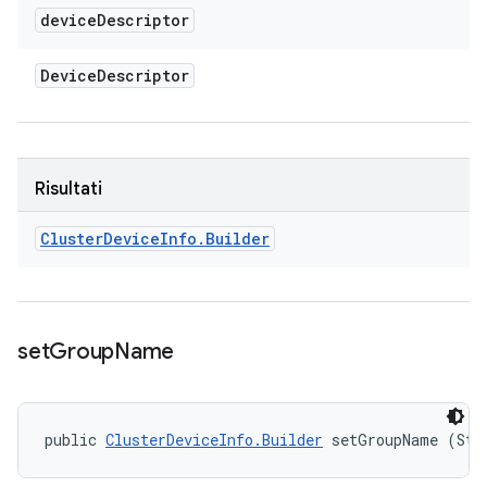
device
Descriptor
Device
Descriptor
Risultati
Cluster
Device
Info
.
Builder
set
Group
Name
public 
ClusterDeviceInfo.Builder
 setGroupName (Str