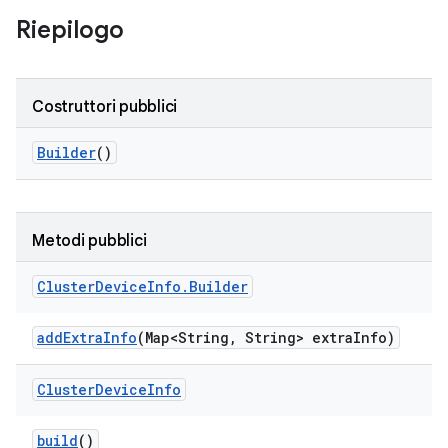
Riepilogo
Costruttori pubblici
Builder
()
Metodi pubblici
Cluster
Device
Info
.
Builder
add
Extra
Info
(Map<String
,
String> extra
Info)
Cluster
Device
Info
build
()