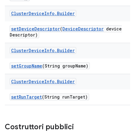
Cluster
Device
Info
.
Builder
set
Device
Descriptor
(
Device
Descriptor
device
Descriptor)
Cluster
Device
Info
.
Builder
set
Group
Name
(String group
Name)
Cluster
Device
Info
.
Builder
set
Run
Target
(String run
Target)
Costruttori pubblici