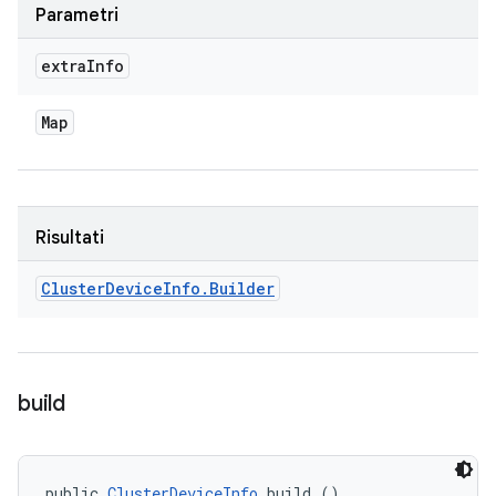
Parametri
extra
Info
Map
Risultati
Cluster
Device
Info
.
Builder
build
public 
ClusterDeviceInfo
 build ()