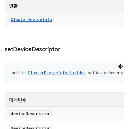
반환
Cluster
Device
Info
set
Device
Descriptor
public 
ClusterDeviceInfo.Builder
 setDeviceDescript
매개변수
device
Descriptor
Device
Descriptor