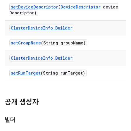
set
Device
Descriptor
(
Device
Descriptor
device
Descriptor)
Cluster
Device
Info
.
Builder
set
Group
Name
(String group
Name)
Cluster
Device
Info
.
Builder
set
Run
Target
(String run
Target)
공개 생성자
빌더