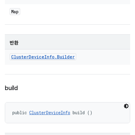
Map
반환
Cluster
Device
Info
.
Builder
build
public 
ClusterDeviceInfo
 build ()