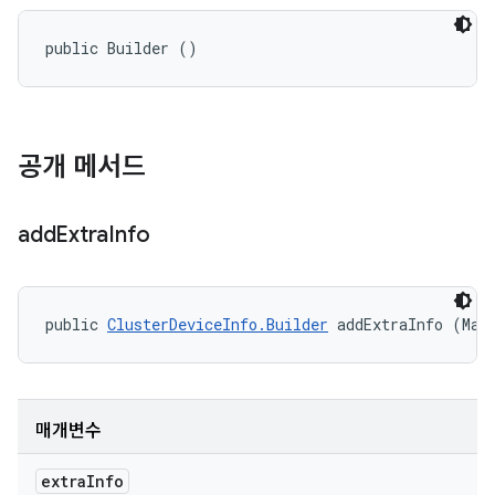
public Builder ()
공개 메서드
add
Extra
Info
public 
ClusterDeviceInfo.Builder
 addExtraInfo (Map
매개변수
extra
Info