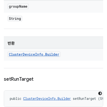
group
Name
String
반환
Cluster
Device
Info
.
Builder
set
Run
Target
public 
ClusterDeviceInfo.Builder
 setRunTarget (Str