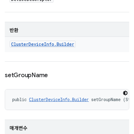
반환
Cluster
Device
Info
.
Builder
set
Group
Name
public 
ClusterDeviceInfo.Builder
 setGroupName (Str
매개변수