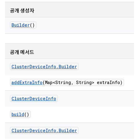
공개 생성자
Builder
()
공개 메서드
Cluster
Device
Info
.
Builder
add
Extra
Info
(Map<String
,
String> extra
Info)
Cluster
Device
Info
build
()
Cluster
Device
Info
.
Builder