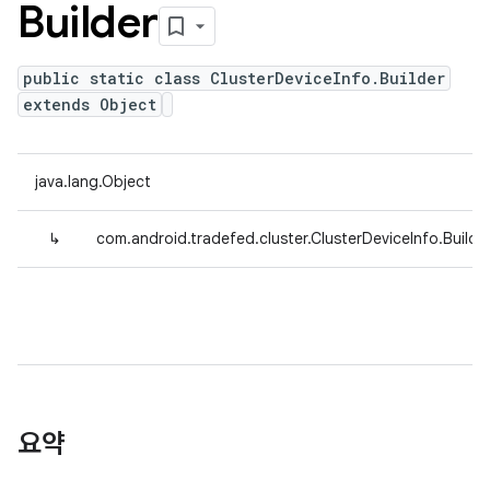
Builder
public static class ClusterDeviceInfo.Builder
extends Object
java.lang.Object
↳
com.android.tradefed.cluster.ClusterDeviceInfo.Builde
요약