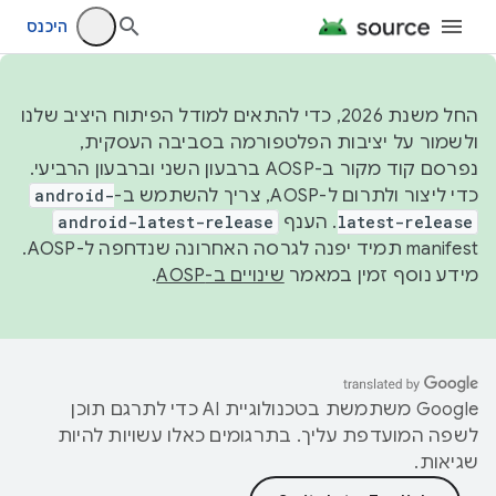
היכנס
החל משנת 2026, כדי להתאים למודל הפיתוח היציב שלנו
ולשמור על יציבות הפלטפורמה בסביבה העסקית,
נפרסם קוד מקור ב-AOSP ברבעון השני וברבעון הרביעי.
כדי ליצור ולתרום ל-AOSP, צריך להשתמש ב-
android-
latest-release
. הענף
android-latest-release
manifest תמיד יפנה לגרסה האחרונה שנדחפה ל-AOSP.
מידע נוסף זמין במאמר
שינויים ב-AOSP
.
‫Google משתמשת בטכנולוגיית AI כדי לתרגם תוכן
לשפה המועדפת עליך. בתרגומים כאלו עשויות להיות
שגיאות.