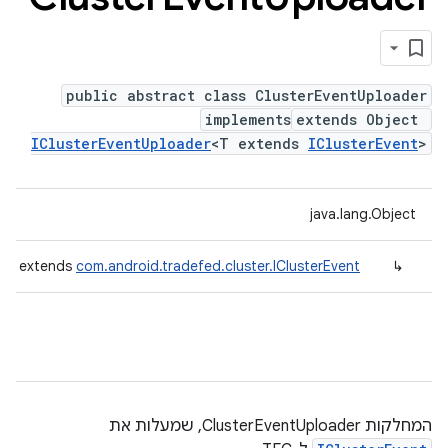
public abstract class ClusterEventUploader
implements
extends Object
IClusterEventUploader
<T extends
IClusterEvent
>
java.lang.Object
r<T extends
com.android.tradefed.cluster.IClusterEvent
↳
המחלקות ClusterEventUploader, שמעלות את