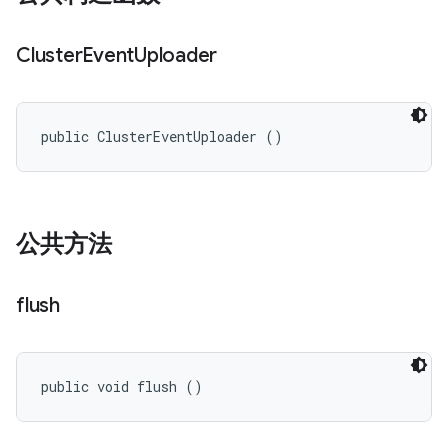
Cluster
Event
Uploader
public ClusterEventUploader ()
公共方法
flush
public void flush ()