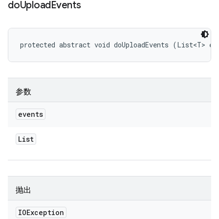
do
Upload
Events
protected abstract void doUploadEvents (List<T> ev
参数
events
List
抛出
IOException