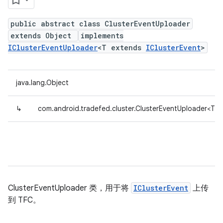
public abstract class ClusterEventUploader
extends Object
implements
IClusterEventUploader
<T extends
IClusterEvent
>
java.lang.Object
↳
com.android.tradefed.cluster.ClusterEventUploader<T 
ClusterEventUploader 类，用于将
IClusterEvent
上传
到 TFC。