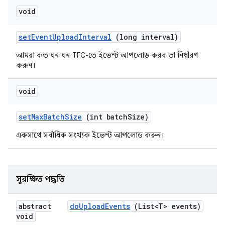
void
set
Event
Upload
Interval
(long interval)
আমরা কত ঘন ঘন TFC-তে ইভেন্ট আপলোড করব তা নির্ধারণ
করুন।
void
set
Max
Batch
Size
(int batch
Size)
একসাথে সর্বাধিক সংখ্যক ইভেন্ট আপলোড করুন।
সুরক্ষিত পদ্ধতি
abstract
do
Upload
Events
(List<T> events)
void