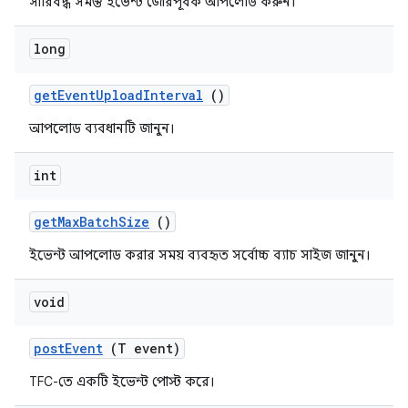
সারিবদ্ধ সমস্ত ইভেন্ট জোরপূর্বক আপলোড করুন।
long
get
Event
Upload
Interval
()
আপলোড ব্যবধানটি জানুন।
int
get
Max
Batch
Size
()
ইভেন্ট আপলোড করার সময় ব্যবহৃত সর্বোচ্চ ব্যাচ সাইজ জানুন।
void
post
Event
(T event)
TFC-তে একটি ইভেন্ট পোস্ট করে।