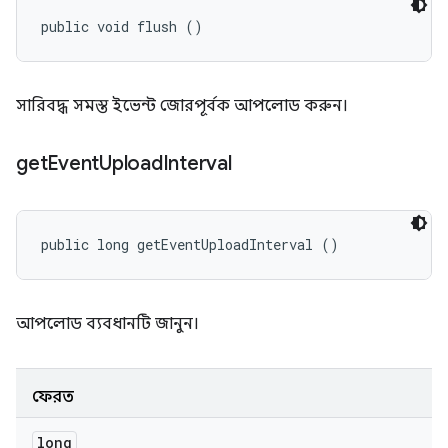
public void flush ()
সারিবদ্ধ সমস্ত ইভেন্ট জোরপূর্বক আপলোড করুন।
get
Event
Upload
Interval
public long getEventUploadInterval ()
আপলোড ব্যবধানটি জানুন।
ফেরত
long