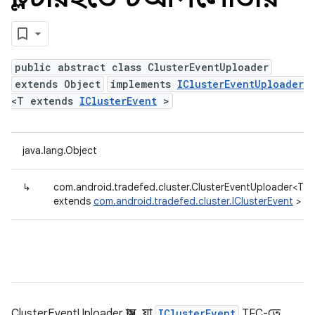
public abstract class ClusterEventUploader
extends Object
implements
IClusterEventUploader
<T extends
IClusterEvent
>
java.lang.Object
↳
com.android.tradefed.cluster.ClusterEventUploader<T
extends
com.android.tradefed.cluster.IClusterEvent
>
ClusterEventUploader ক্লাস, যা
IClusterEvent
TFC-তে