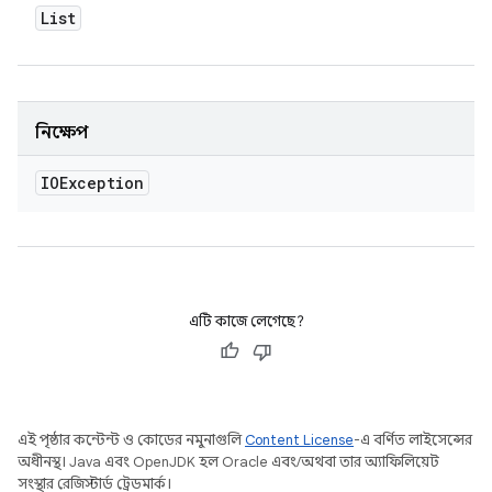
List
নিক্ষেপ
IOException
এটি কাজে লেগেছে?
এই পৃষ্ঠার কন্টেন্ট ও কোডের নমুনাগুলি
Content License
-এ বর্ণিত লাইসেন্সের
অধীনস্থ। Java এবং OpenJDK হল Oracle এবং/অথবা তার অ্যাফিলিয়েট
সংস্থার রেজিস্টার্ড ট্রেডমার্ক।