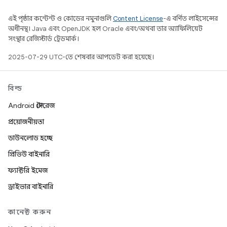
এই পৃষ্ঠার কন্টেন্ট ও কোডের নমুনাগুলি
Content License
-এ বর্ণিত লাইসেন্সের
অধীনস্থ। Java এবং OpenJDK হল Oracle এবং/অথবা তার অ্যাফিলিয়েট
সংস্থার রেজিস্টার্ড ট্রেডমার্ক।
2025-07-29 UTC-তে শেষবার আপডেট করা হয়েছে।
বিল্ড
Android স্টোরেজ
প্রয়োজনীয়তা
ডাউনলোড হচ্ছে
প্রিভিউ বাইনারি
ফ্যাক্টরি ইমেজ
ড্রাইভার বাইনারি
কানেক্ট করুন