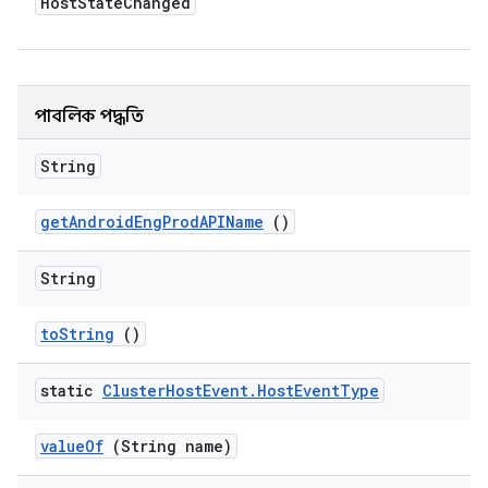
Host
State
Changed
পাবলিক পদ্ধতি
String
get
Android
Eng
Prod
APIName
()
String
to
String
()
static
Cluster
Host
Event
.
Host
Event
Type
value
Of
(String name)