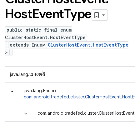
Host
Event
Type
public static final enum
ClusterHostEvent.HostEventType
extends Enum<
ClusterHostEvent.HostEventType
>
java.lang.অবজেক্ট
↳
java.lang.Enum<
com.android.tradefed.cluster.ClusterHostEvent.HostEv
↳
com.android.tradefed.cluster.ClusterHostEvent.