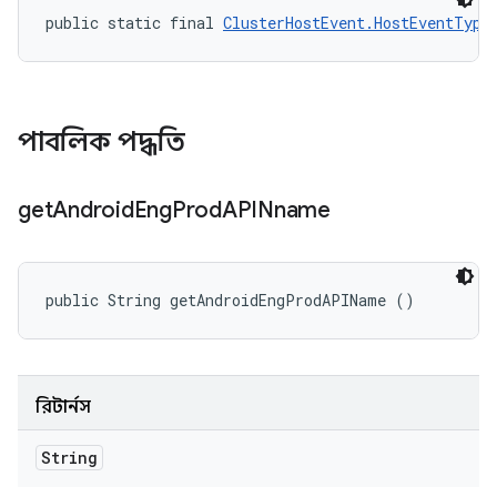
public static final 
ClusterHostEvent.HostEventType
পাবলিক পদ্ধতি
get
Android
Eng
Prod
APINname
public String getAndroidEngProdAPIName ()
রিটার্নস
String