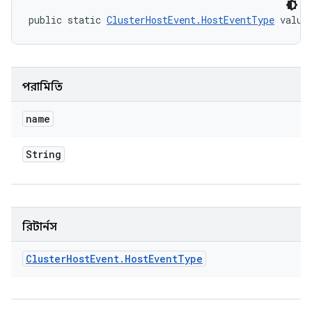
public static 
ClusterHostEvent.HostEventType
 value
পরামিতি
name
String
রিটার্নস
Cluster
Host
Event
.
Host
Event
Type