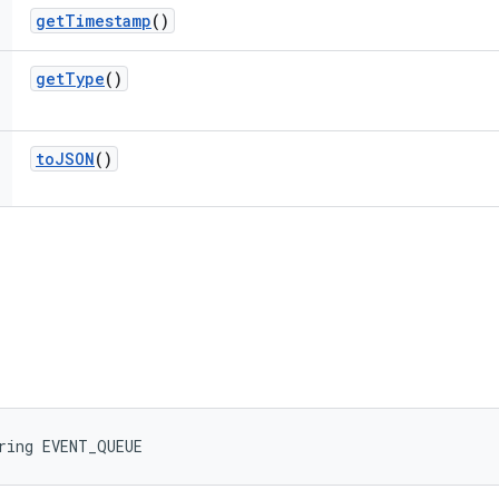
get
Timestamp
()
get
Type
()
to
JSON
()
ring EVENT_QUEUE