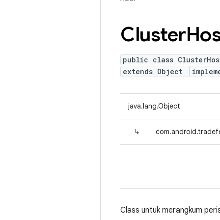
Cluster
Hos
public class ClusterHos
extends Object
implem
java.lang.Object
↳
com.android.tradef
Class untuk merangkum peris