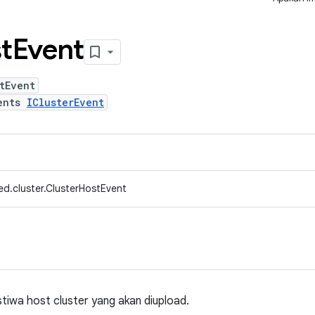
t
Event
tEvent
ents
IClusterEvent
ed.cluster.ClusterHostEvent
tiwa host cluster yang akan diupload.