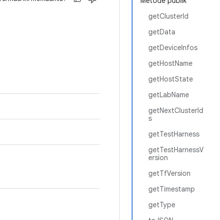
Metode publik
getClusterId
getData
getDeviceInfos
getHostName
getHostState
getLabName
getNextClusterId
s
getTestHarness
getTestHarnessV
ersion
getTfVersion
getTimestamp
getType