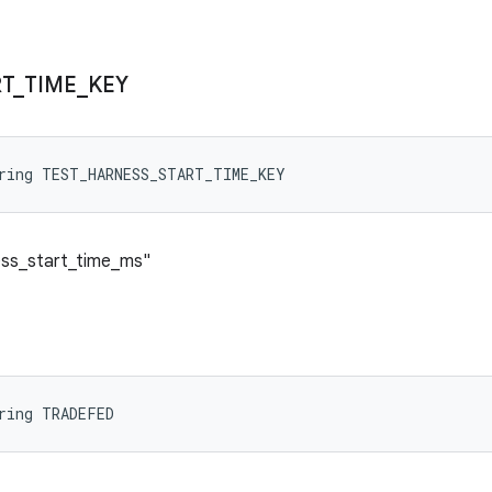
RT
_
TIME
_
KEY
tring TEST_HARNESS_START_TIME_KEY
ness_start_time_ms"
ring TRADEFED