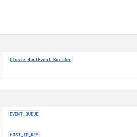
Cluster
Host
Event
.
Builder
EVENT
_
QUEUE
HOST
_
IP
_
KEY