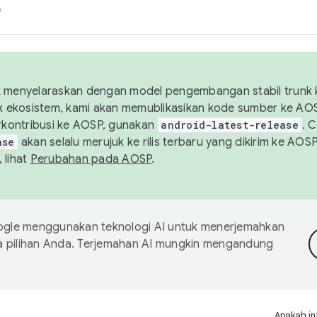
h
uk menyelaraskan dengan model pengembangan stabil trunk
tuk ekosistem, kami akan memublikasikan kode sumber ke A
kontribusi ke AOSP, gunakan
android-latest-release
. 
ase
akan selalu merujuk ke rilis terbaru yang dikirim ke AO
 lihat
Perubahan pada AOSP
.
gle menggunakan teknologi AI untuk menerjemahkan
a pilihan Anda. Terjemahan AI mungkin mengandung
Apakah in