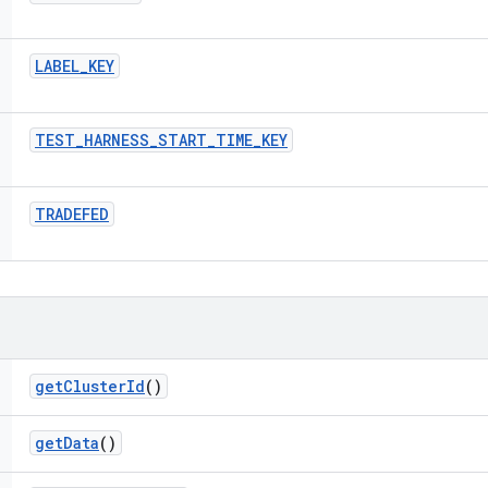
LABEL
_
KEY
TEST
_
HARNESS
_
START
_
TIME
_
KEY
TRADEFED
get
Cluster
Id
()
get
Data
()