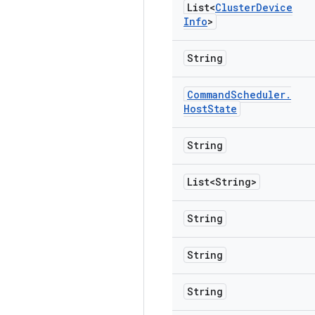
List<
Cluster
Device
Info
>
String
Command
Scheduler
.
Host
State
String
List<String>
String
String
String