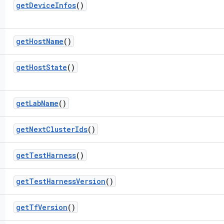
get
Device
Infos
()
get
Host
Name
()
get
Host
State
()
get
Lab
Name
()
get
Next
Cluster
Ids
()
get
Test
Harness
()
get
Test
Harness
Version
()
get
Tf
Version
()