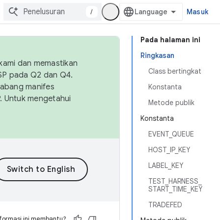
/
Masuk
Pada halaman ini
Ringkasan
 kami dan memastikan
Class bertingkat
OSP pada Q2 dan Q4.
Cabang manifes
Konstanta
SP. Untuk mengetahui
Metode publik
Konstanta
EVENT_QUEUE
HOST_IP_KEY
LABEL_KEY
TEST_HARNESS_
START_TIME_KEY
TRADEFED
formasi ini membantu?