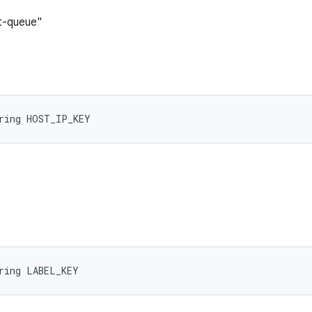
t-queue"
tring HOST_IP_KEY
ring LABEL_KEY