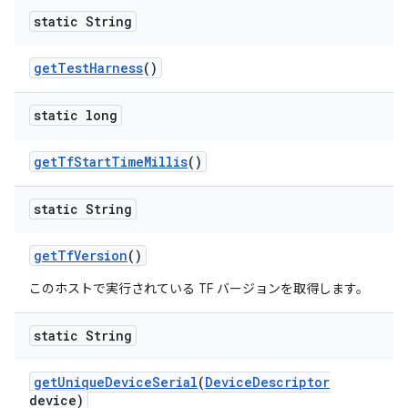
static String
get
Test
Harness
()
static long
get
Tf
Start
Time
Millis
()
static String
get
Tf
Version
()
このホストで実行されている TF バージョンを取得します。
static String
get
Unique
Device
Serial
(
Device
Descriptor
device)