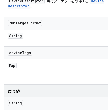
Device
Descriptor
Device
: 実行ターゲットを取得する
Descriptor
。
run
Target
Format
String
device
Tags
Map
戻り値
String