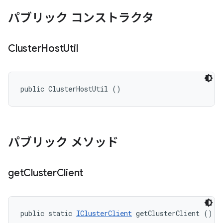
パブリック コンストラクタ
Cluster
Host
Util
public ClusterHostUtil ()
パブリック メソッド
get
Cluster
Client
public static 
IClusterClient
 getClusterClient ()