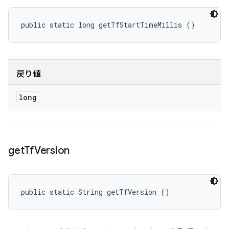
public static long getTfStartTimeMillis ()
戻り値
long
get
Tf
Version
public static String getTfVersion ()