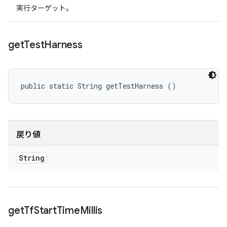
実行ターゲット。
get
Test
Harness
public static String getTestHarness ()
戻り値
String
get
Tf
Start
Time
Millis