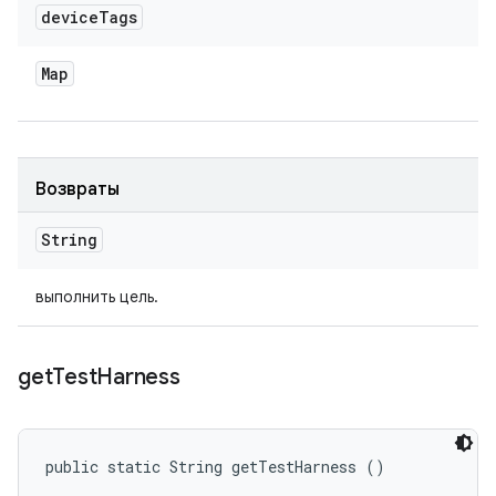
device
Tags
Map
Возвраты
String
выполнить цель.
get
Test
Harness
public static String getTestHarness ()