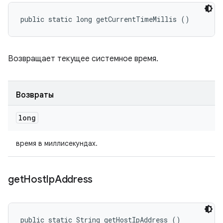
public static long getCurrentTimeMillis ()
Возвращает текущее системное время.
Возвраты
long
время в миллисекундах.
get
Host
Ip
Address
public static String getHostIpAddress ()