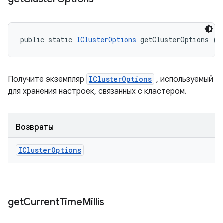
public static 
IClusterOptions
 getClusterOptions ()
Получите экземпляр
IClusterOptions
, используемый
для хранения настроек, связанных с кластером.
Возвраты
ICluster
Options
get
Current
Time
Millis