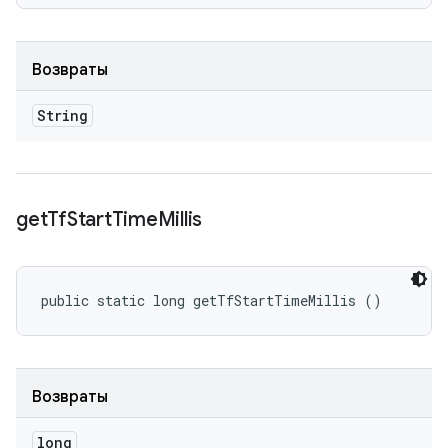
Возвраты
String
get
Tf
Start
Time
Millis
public static long getTfStartTimeMillis ()
Возвраты
long