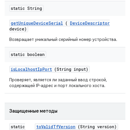
static String
get
Unique
Device
Serial
(
Device
Descriptor
device)
Возвращает уникальный серийный номер устройства.
static boolean
is
Localhost
Ip
Port
(String input)
Проверяет, является ли заданный ввод строкой,
содержащей IP-адрес и порт локального хоста.
Защищенные методы
static
to
Valid
Tf
Version
(String version)