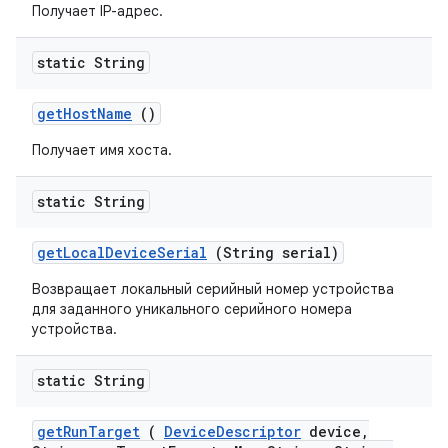
Получает IP-адрес.
static String
get
Host
Name
()
Получает имя хоста.
static String
get
Local
Device
Serial
(String serial)
Возвращает локальный серийный номер устройства
для заданного уникального серийного номера
устройства.
static String
get
Run
Target
(
Device
Descriptor
device
,