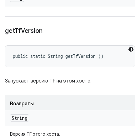
get
Tf
Version
public static String getTfVersion ()
Запускает версию TF на этом хосте.
Возвраты
String
Версия TF этого хоста.