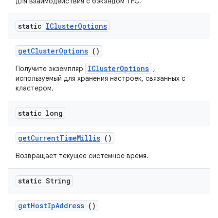
для взаимодействия с бэкэндом TFC.
static
ICluster
Options
get
Cluster
Options
()
IClusterOptions
Получите экземпляр
,
используемый для хранения настроек, связанных с
кластером.
static long
get
Current
Time
Millis
()
Возвращает текущее системное время.
static String
get
Host
Ip
Address
()