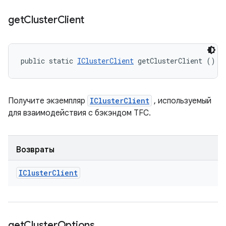
get
Cluster
Client
public static 
IClusterClient
 getClusterClient ()
Получите экземпляр
IClusterClient
, используемый
для взаимодействия с бэкэндом TFC.
Возвраты
ICluster
Client
get
Cluster
Options