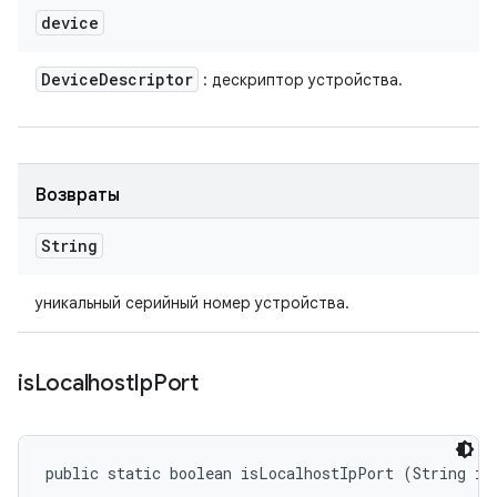
device
Device
Descriptor
: дескриптор устройства.
Возвраты
String
уникальный серийный номер устройства.
is
Localhost
Ip
Port
public static boolean isLocalhostIpPort (String in