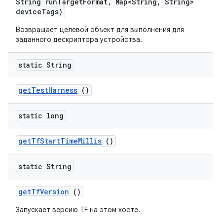
String run
Target
Format
,
Map<String
,
String>
device
Tags)
Возвращает целевой объект для выполнения для
заданного дескриптора устройства.
static String
get
Test
Harness
()
static long
get
Tf
Start
Time
Millis
()
static String
get
Tf
Version
()
Запускает версию TF на этом хосте.