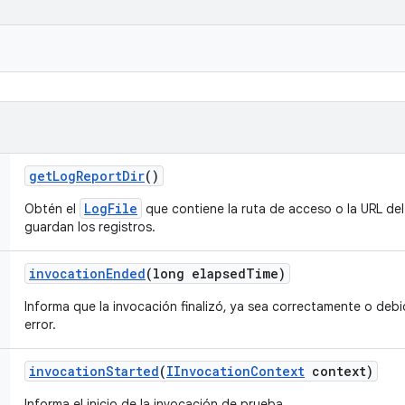
get
Log
Report
Dir
()
LogFile
Obtén el
que contiene la ruta de acceso o la URL del 
guardan los registros.
invocation
Ended
(long elapsed
Time)
Informa que la invocación finalizó, ya sea correctamente o deb
error.
invocation
Started
(
IInvocation
Context
context)
Informa el inicio de la invocación de prueba.