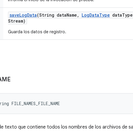
save
Log
Data
(String data
Name
,
Log
Data
Type
data
Type
Stream)
Guarda los datos de registro.
AME
ring FILE_NAMES_FILE_NAME
de texto que contiene todos los nombres de los archivos de sal