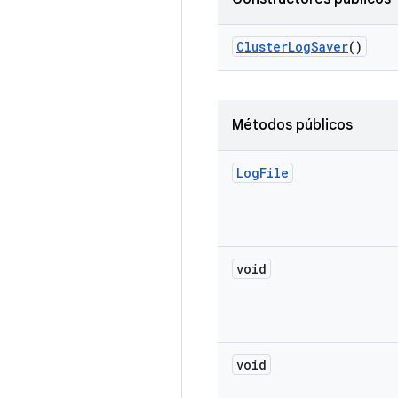
Cluster
Log
Saver
()
Métodos públicos
Log
File
void
void