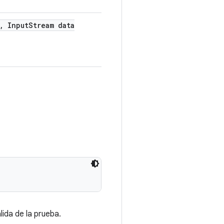
,
Input
Stream data
ida de la prueba.