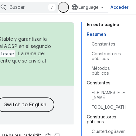
/
Acceder
En esta página
Resumen
table y garantizar la
Constantes
 el AOSP en el segundo
elease
. La rama del
Constructores
públicos
ente que se envió al
Métodos
públicos
Constantes
FILE_NAMES_FILE
_NAME
TOOL_LOG_PATH
Constructores
públicos
ClusterLogSaver
¿Te ha resultado útil?