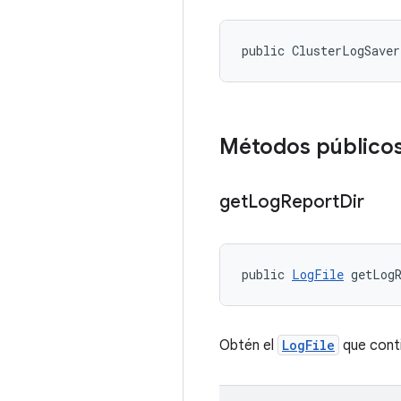
public ClusterLogSave
Métodos público
get
Log
Report
Dir
public 
LogFile
 getLog
Obtén el
LogFile
que conti