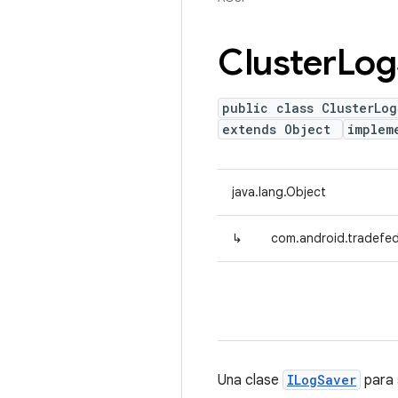
Cluster
Log
public class ClusterLog
extends Object
implem
java.lang.Object
↳
com.android.tradefed
Una clase
ILogSaver
para 