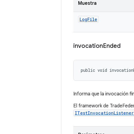
Muestra
Log
File
invocation
Ended
public void invocation
Informa que la invocación fi
El framework de TradeFeder
ITestInvocationListene