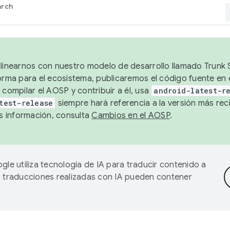
arch
alinearnos con nuestro modelo de desarrollo llamado Trunk S
forma para el ecosistema, publicaremos el código fuente en
 compilar el AOSP y contribuir a él, usa
android-latest-r
test-release
siempre hará referencia a la versión más reci
 información, consulta
Cambios en el AOSP
.
gle utiliza tecnología de IA para traducir contenido a
as traducciones realizadas con IA pueden contener