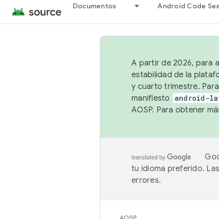
Documentos
Android Code Se
A partir de 2026, para 
estabilidad de la plata
y cuarto trimestre. Para
manifiesto
android-la
AOSP. Para obtener más
Goo
tu idioma preferido. L
errores.
AOSP