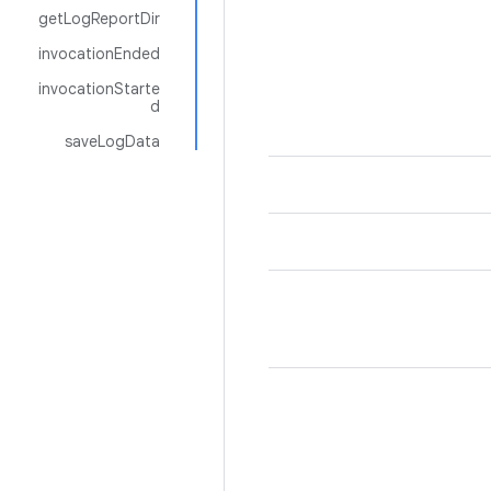
getLogReportDir
invocationEnded
invocationStarte
d
saveLogData