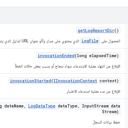
get
Log
Report
Dir
()
LogFile
الحصول على
الذي يحتوي على مسار و/أو عنوان URL للدليل الذي يتم فيه حفظ السجلّات
invocation
Ended
(long elapsed
Time)
الإبلاغ عن انتهاء عملية الاستدعاء، سواء بنجاح أو بسبب بعض حالات الخطأ
invocation
Started
(
IInvocation
Context
context)
الإبلاغ عن بدء عملية استدعاء الاختبار
g data
Name
,
Log
Data
Type
data
Type
,
Input
Stream data
Stream)
حفظ بيانات السجلّ