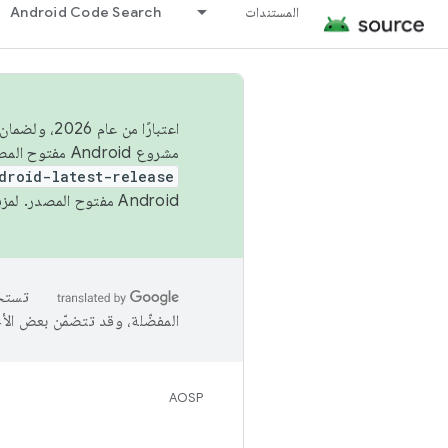
المستندات
Android Code Search
اعتبارًا من
مشروع Android مفتوح المصدر (AOSP) في الربعَين الثاني والرابع. لبناء مشروع Android مفتوح المصدر والمساهمة فيه، استخدِم
droid-latest-release
Android مفتوح المصدر. لمزيد من المعلومات، يُرجى الاطّلاع على
المفضّلة، وقد تتضمّن بعض الأ
AOSP