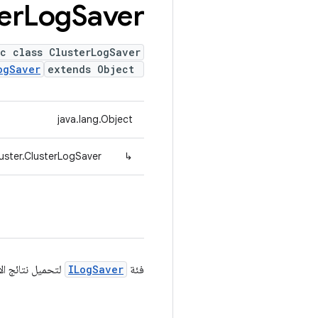
er
Log
Saver
ic class ClusterLogSaver
ogSaver
extends Object
java.lang.Object
uster.ClusterLogSaver
↳
فئة
ILogSaver
لتحميل نتائج الاخت