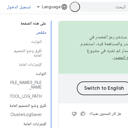
تسجيل الدخول
على هذه الصفحة
ملخّص
كامل، سننشر رمز المصدر في
الثوابت
صدار تم نشره في مشروع
طُرق وضع التصميم
العامة
.
الإجراءات العامة
الثوابت
FILE_NAMES_FILE
_NAME
TOOL_LOG_PATH
طُرق وضع التصميم العامة
هل كان المحتوى مفيدًا؟
ClusterLogSaver
الإجراءات العامة