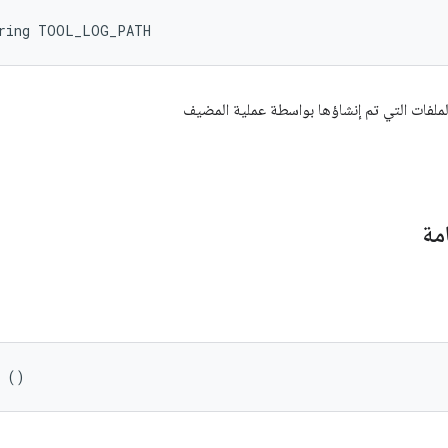
tring TOOL_LOG_PATH
لفات التي تم إنشاؤها بواسطة عملية المضيف
مة
r ()