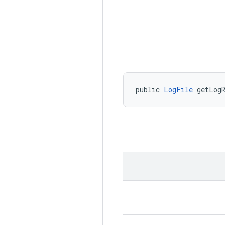
public 
LogFile
 getLog