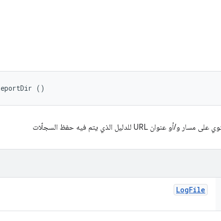
ReportDir ()
ر و/أو عنوان URL للدليل الذي يتم فيه حفظ السجلّات
Log
File