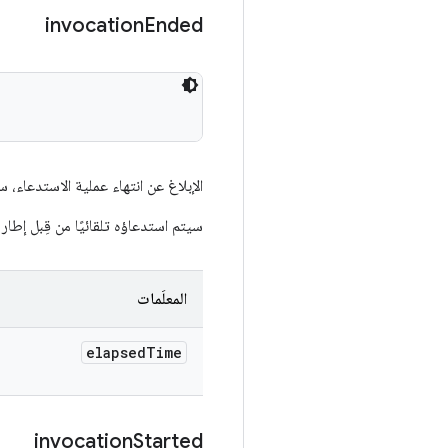
invocation
Ended
الإبلاغ عن انتهاء عملية الاستدعاء،
سيتم استدعاؤه تلقائيًا من قِبل إطار عمل deFederation
المعلَمات
elapsed
Time
invocation
Started