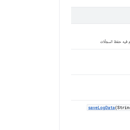
save
Log
Data
(Strin