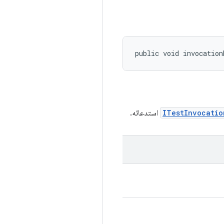
public void invocation
ITestInvocatio
استدعائه.