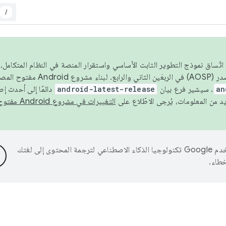
/
 عام 2026، ولضمان اتّساق نموذج التطوير الثابت الأساسي واستقرار المنصة في النظام المت
an
. سيشير فرع بيان
android-latest-release
دائمًا إلى أحدث إ
التغييرات في مشروع Android مفتوح المصدر
تستخدم Google تكنولوجيا الذكاء الاصطناعي لترجمة المحتوى إلى لغتك
خطاء.