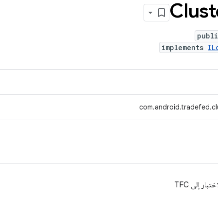
‫Clust
publ
implements
IL
com.android.tradefed.cl
بار إلى TFC