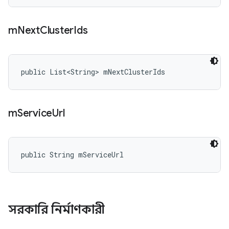
m
Next
Cluster
Ids
public List<String> mNextClusterIds
m
Service
Url
public String mServiceUrl
সরকারি নির্মাণকারী