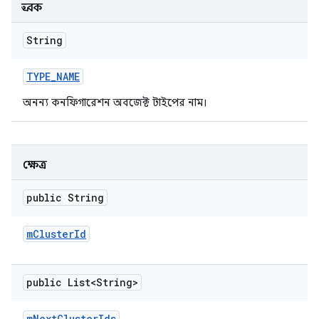
ধ্রুবক
String
TYPE
_
NAME
অনন্য কনফিগারেশন অবজেক্ট টাইপের নাম।
ক্ষেত্র
public String
m
Cluster
Id
public List<String>
m
Next
Cluster
Ids