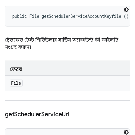
public File getSchedulerServiceAccountKeyfile ()
ট্রেডফেড টেস্ট শিডিউলার সার্ভিস অ্যাকাউন্ট কী ফাইলটি
সংগ্রহ করুন।
ফেরত
File
get
Scheduler
Service
Url