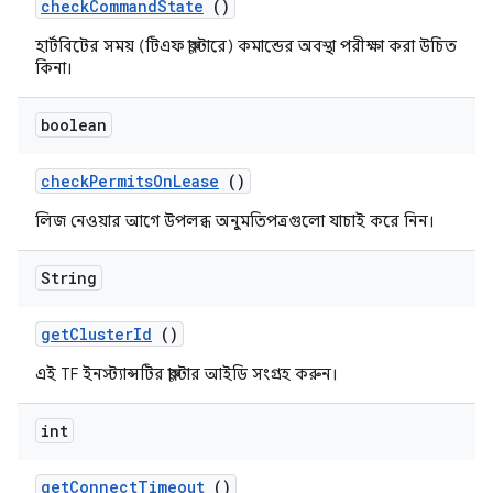
check
Command
State
()
হার্টবিটের সময় (টিএফ ক্লাস্টারে) কমান্ডের অবস্থা পরীক্ষা করা উচিত
কিনা।
boolean
check
Permits
On
Lease
()
লিজ নেওয়ার আগে উপলব্ধ অনুমতিপত্রগুলো যাচাই করে নিন।
String
get
Cluster
Id
()
এই TF ইনস্ট্যান্সটির ক্লাস্টার আইডি সংগ্রহ করুন।
int
get
Connect
Timeout
()