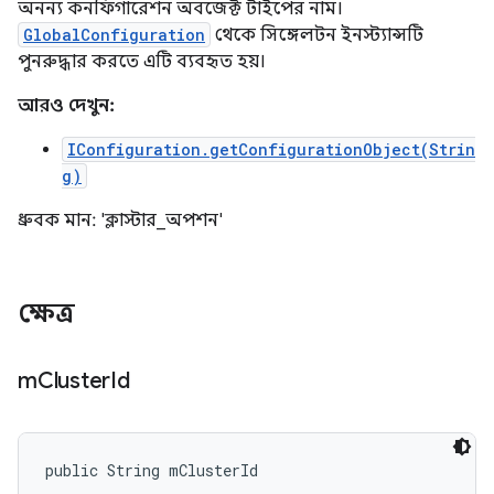
অনন্য কনফিগারেশন অবজেক্ট টাইপের নাম।
GlobalConfiguration
থেকে সিঙ্গেলটন ইনস্ট্যান্সটি
পুনরুদ্ধার করতে এটি ব্যবহৃত হয়।
আরও দেখুন:
IConfiguration.getConfigurationObject(Strin
g)
ধ্রুবক মান: 'ক্লাস্টার_অপশন'
ক্ষেত্র
m
Cluster
Id
public String mClusterId