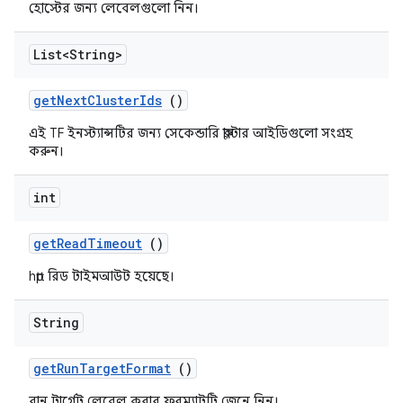
হোস্টের জন্য লেবেলগুলো নিন।
List<String>
get
Next
Cluster
Ids
()
এই TF ইনস্ট্যান্সটির জন্য সেকেন্ডারি ক্লাস্টার আইডিগুলো সংগ্রহ
করুন।
int
get
Read
Timeout
()
http রিড টাইমআউট হয়েছে।
String
get
Run
Target
Format
()
রান টার্গেট লেবেল করার ফরম্যাটটি জেনে নিন।