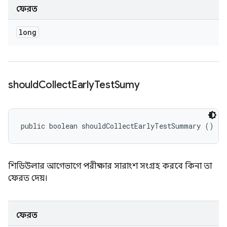
ফেরত
long
should
Collect
Early
Test
Sumy
public boolean shouldCollectEarlyTestSummary ()
শিডিউলার আগেভাগে পরীক্ষার সারাংশ সংগ্রহ করবে কিনা তা
ফেরত দেয়।
ফেরত