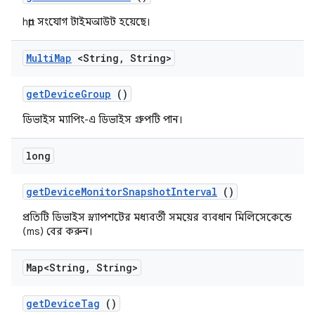
http সংযোগ টাইমআউট হয়েছে।
Multi
Map
<String
,
String>
get
Device
Group
()
ডিভাইস ম্যাপিং-এ ডিভাইস গ্রুপটি পান।
long
get
Device
Monitor
Snapshot
Interval
()
প্রতিটি ডিভাইস স্ন্যাপশটের মধ্যবর্তী সময়ের ব্যবধান মিলিসেকেন্ডে
(ms) বের করুন।
Map<String
,
String>
get
Device
Tag
()