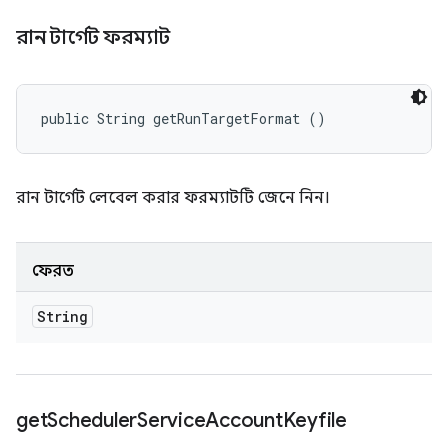
রান টার্গেট ফরম্যাট
public String getRunTargetFormat ()
রান টার্গেট লেবেল করার ফরম্যাটটি জেনে নিন।
ফেরত
String
get
Scheduler
Service
Account
Keyfile