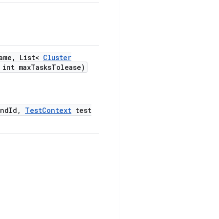
ame
,
List<
Cluster
int max
Tasks
Tolease)
nd
Id
,
Test
Context
test