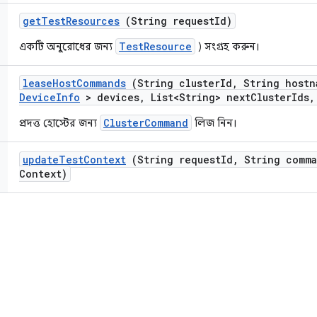
get
Test
Resources
(String request
Id)
TestResource
একটি অনুরোধের জন্য
) সংগ্রহ করুন।
lease
Host
Commands
(String cluster
Id
,
String hostn
Device
Info
> devices
,
List<String> next
Cluster
Ids
,
ClusterCommand
প্রদত্ত হোস্টের জন্য
লিজ নিন।
update
Test
Context
(String request
Id
,
String comma
Context)