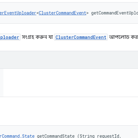
erEventUploader
<
ClusterCommandEvent
> getCommandEventUpl
Uploader
সংগ্রহ করুন যা
ClusterCommandEvent
আপলোড করতে 
rCommand.State
 getCommandState (String requestId, 
