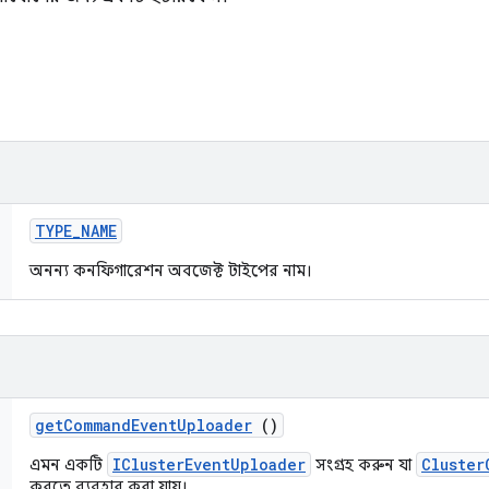
TYPE
_
NAME
অনন্য কনফিগারেশন অবজেক্ট টাইপের নাম।
get
Command
Event
Uploader
()
IClusterEventUploader
Cluster
এমন একটি
সংগ্রহ করুন যা
করতে ব্যবহার করা যায়।