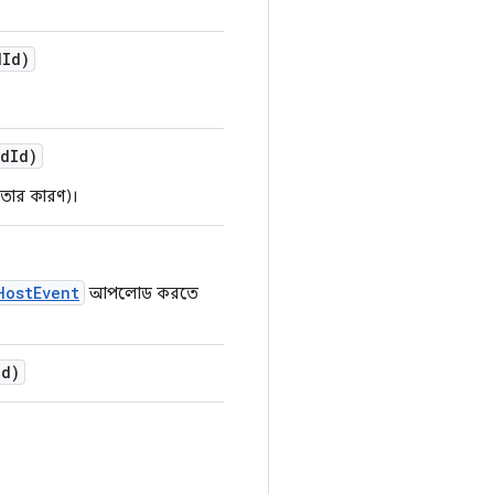
d
Id)
d
Id)
ে তার কারণ)।
HostEvent
আপলোড করতে
Id)