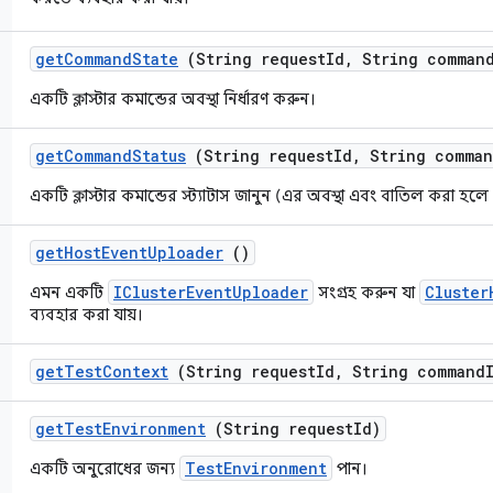
get
Command
State
(String request
Id
,
String comman
একটি ক্লাস্টার কমান্ডের অবস্থা নির্ধারণ করুন।
get
Command
Status
(String request
Id
,
String comman
একটি ক্লাস্টার কমান্ডের স্ট্যাটাস জানুন (এর অবস্থা এবং বাতিল করা হল
get
Host
Event
Uploader
()
IClusterEventUploader
Cluster
এমন একটি
সংগ্রহ করুন যা
ব্যবহার করা যায়।
get
Test
Context
(String request
Id
,
String command
get
Test
Environment
(String request
Id)
TestEnvironment
একটি অনুরোধের জন্য
পান।