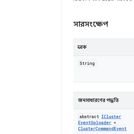
সারসংক্ষেপ
ধ্রুবক
String
জনসাধারণের পদ্ধতি
abstract
ICluster
Event
Uploader
<
Cluster
Command
Event