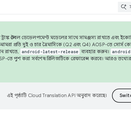
াঙ্ক স্টেবল ডেভেলপমেন্ট মডেলের সাথে সামঞ্জস্য রাখতে এবং ইকোসিস্ট
ে, আমরা প্রতি দুই ও চার ত্রৈমাসিকে (Q2 এবং Q4) AOSP-তে সোর্স
ান রাখতে,
android-latest-release
ব্যবহার করুন।
android
বদা AOSP-তে পুশ করা সর্বশেষ রিলিজটিকে রেফারেন্স করবে। আরও তথ্যের
এই পৃষ্ঠাটি
Cloud Translation API
অনুবাদ করেছে।