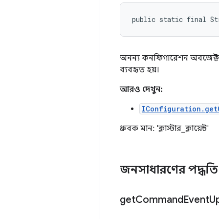
public static final St
অনন্য কনফিগারেশন অবজেক্ট
ব্যবহৃত হয়।
আরও দেখুন:
IConfiguration.get
ধ্রুবক মান: 'ক্লাস্টার_ক্লায়েন্ট'
জনসাধারণের পদ্ধত
get
Command
Event
U