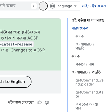
/
সাইন-ইন করুন
এই পৃষ্ঠায় যা যা আছে
সারসংক্ষেপ
েমের জন্য প্ল্যাটফর্মের
ধ্রুবক
 কোড প্রকাশ করব। AOSP
-latest-release
জনসাধারণের
পদ্ধতি
 জন্য,
Changes to AOSP
ধ্রুবক
প্রকারের নাম
জনসাধারণের পদ্ধতি
getCommandEve
ntUploader
getCommandSta
te
এটি কাজে লেগেছে?
কমান্ডের অবস্থা
পান