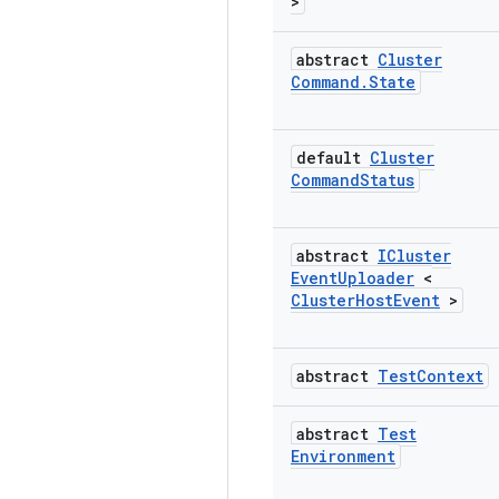
>
abstract
Cluster
Command
.
State
default
Cluster
Command
Status
abstract
ICluster
Event
Uploader
<
Cluster
Host
Event
>
abstract
Test
Context
abstract
Test
Environment