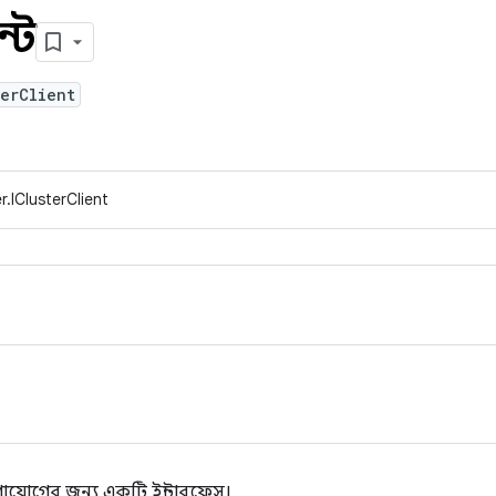
ন্ট
erClient
.IClusterClient
গাযোগের জন্য একটি ইন্টারফেস।