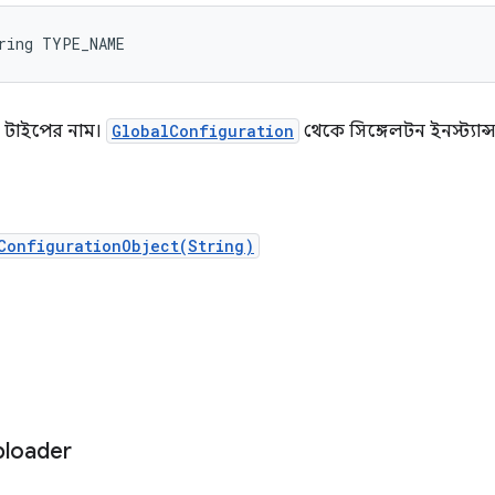
ring TYPE_NAME
 টাইপের নাম।
GlobalConfiguration
থেকে সিঙ্গেলটন ইনস্ট্যান্
ConfigurationObject(String)
ি
ploader