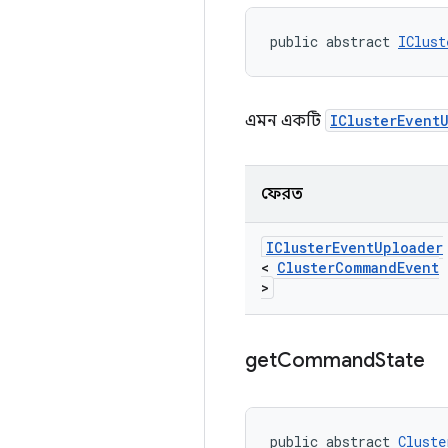
public abstract 
IClust
এমন একটি
IClusterEvent
ফেরত
ICluster
Event
Uploader
<
Cluster
Command
Event
>
get
Command
State
public abstract 
Cluste