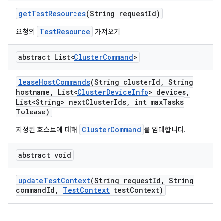
get
Test
Resources
(String request
Id)
TestResource
요청의
가져오기
abstract List<
Cluster
Command
>
lease
Host
Commands
(String cluster
Id
,
String
hostname
,
List<
Cluster
Device
Info
> devices
,
List<String> next
Cluster
Ids
,
int max
Tasks
Tolease)
ClusterCommand
지정된 호스트에 대해
를 임대합니다.
abstract void
update
Test
Context
(String request
Id
,
String
command
Id
,
Test
Context
test
Context)