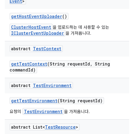
Event
>
get
Host
Event
Uploader
()
ClusterHostEvent
을 업로드하는 데 사용할 수 있는
IClusterEventUploader
을 가져옵니다.
abstract
Test
Context
get
Test
Context
(String request
Id
,
String
command
Id)
abstract
Test
Environment
get
Test
Environment
(String request
Id)
TestEnvironment
요청의
을 가져옵니다.
abstract List<
Test
Resource
>