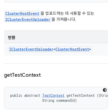
ClusterHostEvent
을 업로드하는 데 사용할 수 있는
IClusterEventUploader
을 가져옵니다.
반환
ICluster
Event
Uploader
<
Cluster
Host
Event
>
get
Test
Context
public abstract 
TestContext
 getTestContext (String 
                String commandId)