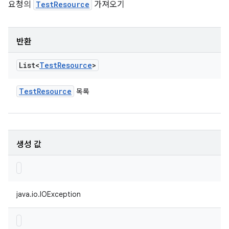
요청의
TestResource
가져오기
반환
List<
Test
Resource
>
Test
Resource
목록
생성 값
java.io.IOException