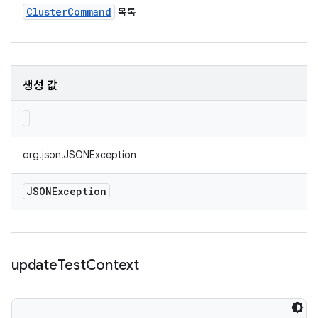
Cluster
Command
목록
생성 값
org.json.JSONException
JSONException
update
Test
Context