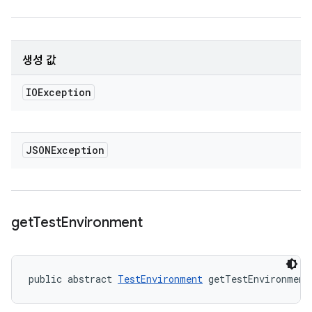
생성 값
IOException
JSONException
get
Test
Environment
public abstract 
TestEnvironment
 getTestEnvironment