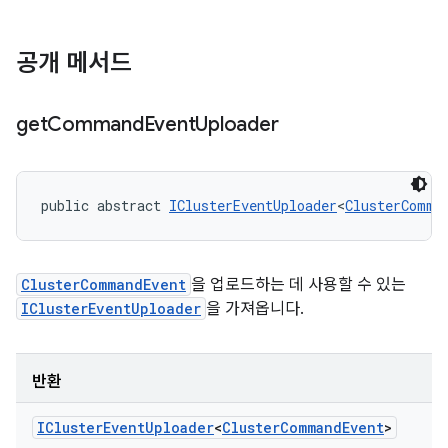
공개 메서드
get
Command
Event
Uploader
public abstract 
IClusterEventUploader
<
ClusterComma
ClusterCommandEvent
을 업로드하는 데 사용할 수 있는
IClusterEventUploader
을 가져옵니다.
반환
ICluster
Event
Uploader
<
Cluster
Command
Event
>