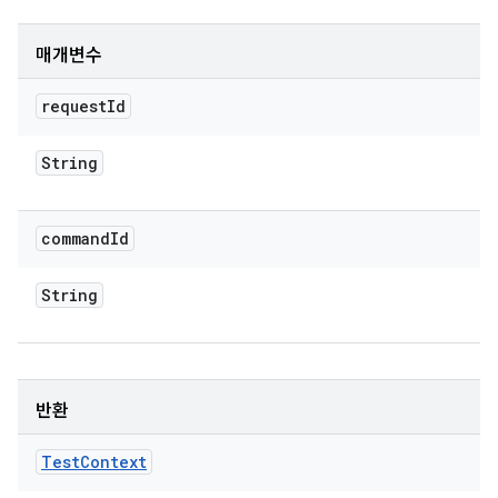
매개변수
request
Id
String
command
Id
String
반환
Test
Context