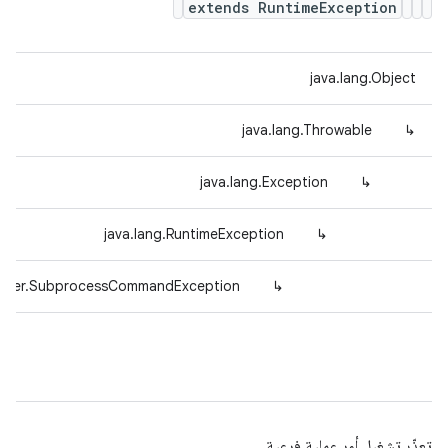
extends RuntimeException
java.lang.Object
java.lang.Throwable
↳
java.lang.Exception
↳
java.lang.RuntimeException
↳
luster.SubprocessCommandException
↳
تعذّر تشغيل أمر عملية فرعية.