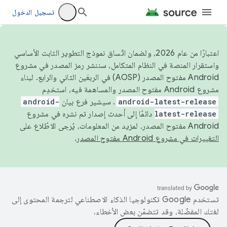
تسجيل الدخول
اعتبارًا من عام 2026، ولضمان اتّساق نموذج التطوير الثابت الأساسي
واستقرار المنصة في النظام المتكامل، سننشر رمز المصدر في مشروع
Android مفتوح المصدر (AOSP) في الربعَين الثاني والرابع. لبناء
مشروع Android مفتوح المصدر والمساهمة فيه، استخدِم
android-latest-release
. سيشير فرع بيان
android-
latest-release
دائمًا إلى أحدث إصدار تم نشره في مشروع
Android مفتوح المصدر. لمزيد من المعلومات، يُرجى الاطّلاع على
التغييرات في مشروع Android مفتوح المصدر
.
تستخدم Google تكنولوجيا الذكاء الاصطناعي لترجمة المحتوى إلى
لغتك المفضّلة، وقد تتضمّن بعض الأخطاء.