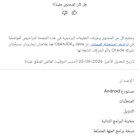
هل كان المحتوى مفيدًا؟
يخضع كل من المحتوى وعيّنات التعليمات البرمجية في هذه الصفحة للتراخيص الموضحّة
في
ترخيص استخدام المحتوى
. إنّ Java وOpenJDK هما علامتان تجاريتان مسجَّلتان
لشركة Oracle و/أو الشركات التابعة لها.
تاريخ التعديل الأخير: 2026-06-22 (حسب التوقيت العالمي المتفَّق عليه)
الإصدار
مستودع Android
المتطلّبات
التنزيل
معاينة البرامج الثنائية
نسخة برامج الجهة المصنِّعة