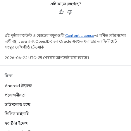
এটি কাজে লেগেছে?
এই পৃষ্ঠার কন্টেন্ট ও কোডের নমুনাগুলি
Content License
-এ বর্ণিত লাইসেন্সের
অধীনস্থ। Java এবং OpenJDK হল Oracle এবং/অথবা তার অ্যাফিলিয়েট
সংস্থার রেজিস্টার্ড ট্রেডমার্ক।
2026-06-22 UTC-তে শেষবার আপডেট করা হয়েছে।
বিল্ড
Android স্টোরেজ
প্রয়োজনীয়তা
ডাউনলোড হচ্ছে
প্রিভিউ বাইনারি
ফ্যাক্টরি ইমেজ