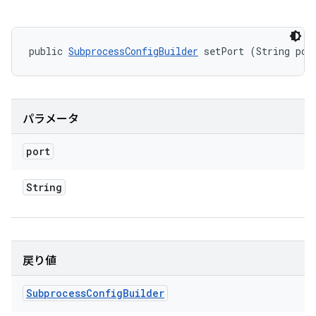
public 
SubprocessConfigBuilder
 setPort (String por
パラメータ
port
String
戻り値
Subprocess
Config
Builder