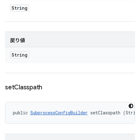
String
戻り値
String
set
Classpath
public 
SubprocessConfigBuilder
 setClasspath (Strin