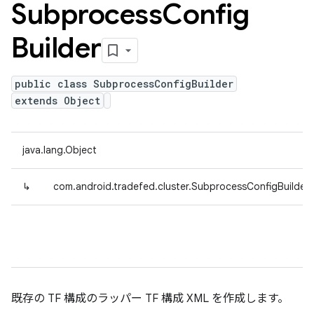
Subprocess
Config
Builder
public class SubprocessConfigBuilder
extends Object
java.lang.Object
↳
com.android.tradefed.cluster.SubprocessConfigBuilder
既存の TF 構成のラッパー TF 構成 XML を作成します。