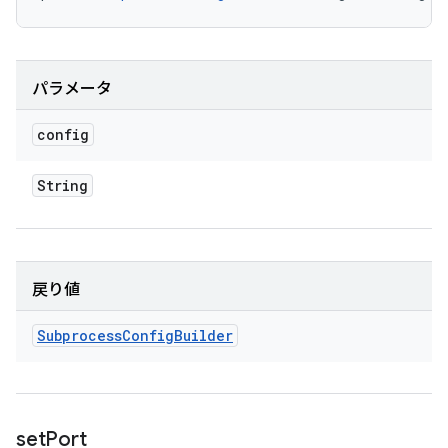
パラメータ
config
String
戻り値
Subprocess
Config
Builder
set
Port