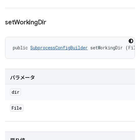
set
Working
Dir
public 
SubprocessConfigBuilder
 setWorkingDir (File
パラメータ
dir
File