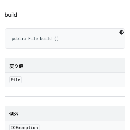
build
public File build ()
戻り値
File
例外
IOException