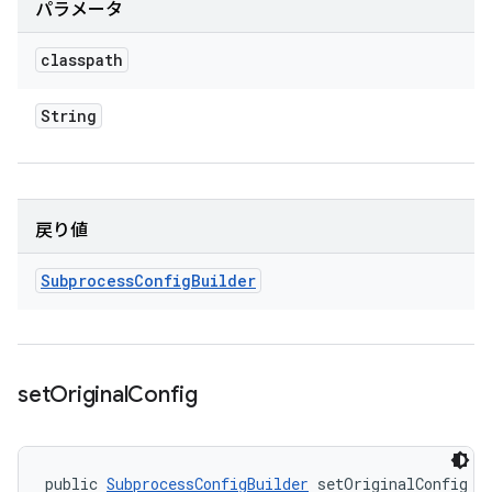
パラメータ
classpath
String
戻り値
Subprocess
Config
Builder
set
Original
Config
public 
SubprocessConfigBuilder
 setOriginalConfig (