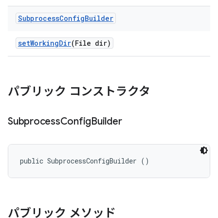
Subprocess
Config
Builder
set
Working
Dir
(File dir)
パブリック コンストラクタ
Subprocess
Config
Builder
public SubprocessConfigBuilder ()
パブリック メソッド