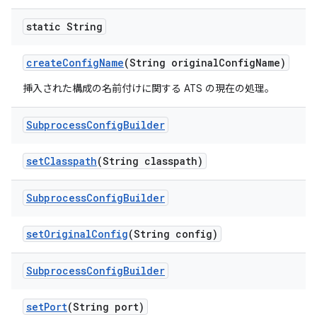
static String
create
Config
Name
(String original
Config
Name)
挿入された構成の名前付けに関する ATS の現在の処理。
Subprocess
Config
Builder
set
Classpath
(String classpath)
Subprocess
Config
Builder
set
Original
Config
(String config)
Subprocess
Config
Builder
set
Port
(String port)