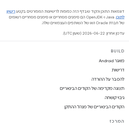
דוגמאות התוכן והקוד שבדף הזה כפופות לרישיונות המפורטים בקטע
רישיון
לתוכן
.‏ Java ו-OpenJDK הם סימנים מסחריים או סימנים מסחריים רשומים
של חברת Oracle ו/או של השותפים העצמאיים שלה.
עדכון אחרון: 2026-06-22 (שעון UTC).
BUILD
מאגר Android
דרישות
להסבר על ההורדה
תצוגה מקדימה של הקודים הבינאריים
גיבוי קושחה
הקודים הבינאריים של מנהל ההתקן
המרכז