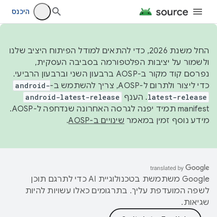
היכנס
החל משנת 2026, כדי להתאים למודל הפיתוח היציב שלנו
ולשמור על יציבות הפלטפורמה בסביבה העסקית,
נפרסם קוד מקור ב-AOSP ברבעון השני וברבעון הרביעי.
כדי ליצור ולתרום ל-AOSP, צריך להשתמש ב-
android-
latest-release
. הענף
android-latest-release
manifest תמיד יפנה לגרסה האחרונה שנדחפה ל-AOSP.
מידע נוסף זמין במאמר
שינויים ב-AOSP
.
‫Google משתמשת בטכנולוגיית AI כדי לתרגם תוכן
לשפה המועדפת עליך. בתרגומים כאלו עשויות להיות
שגיאות.