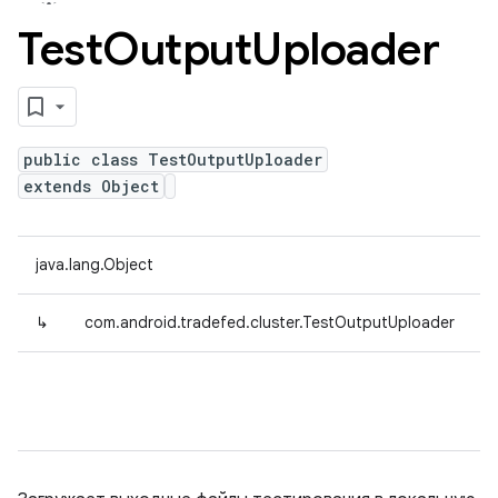
Test
Output
Uploader
public class TestOutputUploader
extends Object
java.lang.Object
↳
com.android.tradefed.cluster.TestOutputUploader