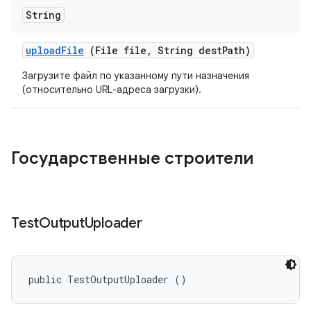
String
upload
File
(File file
,
String dest
Path)
Загрузите файл по указанному пути назначения
(относительно URL-адреса загрузки).
Государственные строители
Test
Output
Uploader
public TestOutputUploader ()