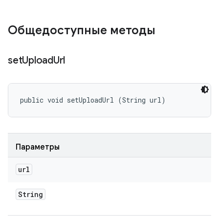
Общедоступные методы
set
Upload
Url
public void setUploadUrl (String url)
Параметры
url
String