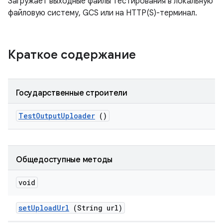
Загружает выходные файлы тестирования в локальную
файловую систему, GCS или на HTTP(S)-терминал.
Краткое содержание
Государственные строители
Test
Output
Uploader
()
Общедоступные методы
void
set
Upload
Url
(String url)