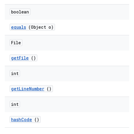
boolean
equals
(Object o)
File
get
File
()
int
get
Line
Number
()
int
hash
Code
()