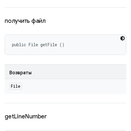
получить файл
public File getFile ()
Возвраты
File
get
Line
Number