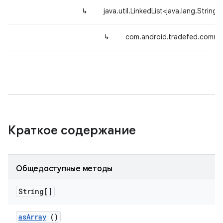
↳
java.util.LinkedList<java.lang.String>
↳
com.android.tradefed.comm
Краткое содержание
Общедоступные методы
String[]
as
Array
()