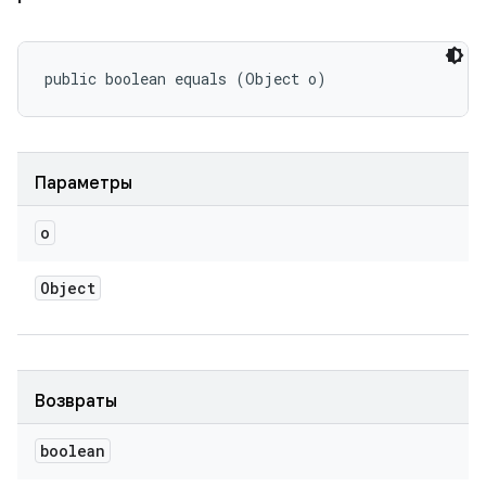
public boolean equals (Object o)
Параметры
o
Object
Возвраты
boolean