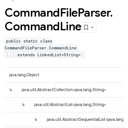
Command
File
Parser
.
Command
Line
public static class
CommandFileParser.CommandLine
extends LinkedList<String>
java.lang.Object
↳
java.util.AbstractCollection<java.lang.String>
↳
java.util.AbstractList<java.lang.String>
↳
java.util.AbstractSequentialList<java.lang.S