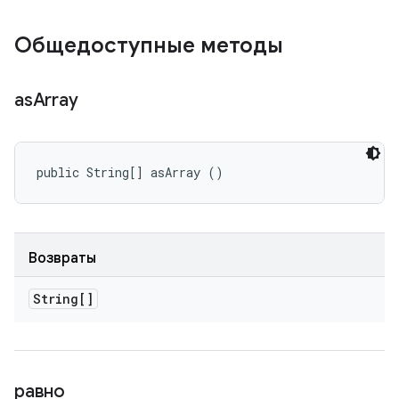
Общедоступные методы
as
Array
public String[] asArray ()
Возвраты
String[]
равно