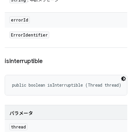
: 中断メッセージ
error
Id
Error
Identifier
is
Interruptible
public boolean isInterruptible (Thread thread)
パラメータ
thread