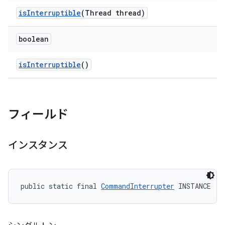
is
Interruptible
(Thread thread)
boolean
is
Interruptible
()
フィールド
インスタンス
public static final 
CommandInterrupter
 INSTANCE