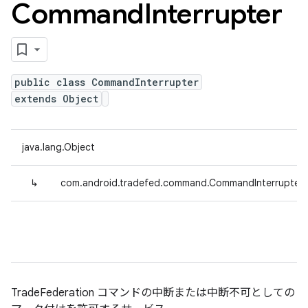
Command
Interrupter
public class CommandInterrupter
extends Object
java.lang.Object
↳
com.android.tradefed.command.CommandInterrupter
TradeFederation コマンドの中断または中断不可としての