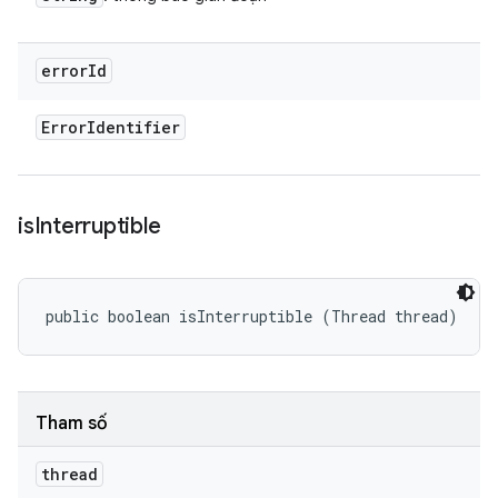
error
Id
Error
Identifier
is
Interruptible
public boolean isInterruptible (Thread thread)
Tham số
thread