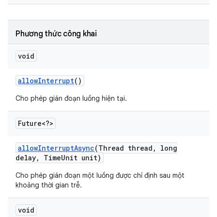
Phương thức công khai
void
allow
Interrupt
()
Cho phép gián đoạn luồng hiện tại.
Future<?>
allow
Interrupt
Async
(Thread thread
,
long
delay
,
Time
Unit unit)
Cho phép gián đoạn một luồng được chỉ định sau một
khoảng thời gian trễ.
void