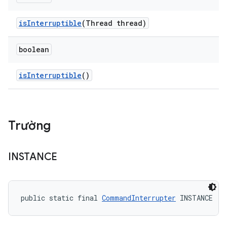
is
Interruptible
(Thread thread)
boolean
is
Interruptible
()
Trường
INSTANCE
public static final 
CommandInterrupter
 INSTANCE