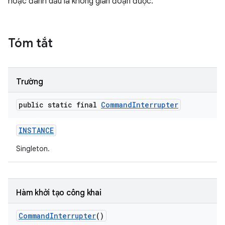
hoặc đánh dấu là không gián đoạn được.
Tóm tắt
Trường
public static final
Command
Interrupter
INSTANCE
Singleton.
Hàm khởi tạo công khai
Command
Interrupter
()