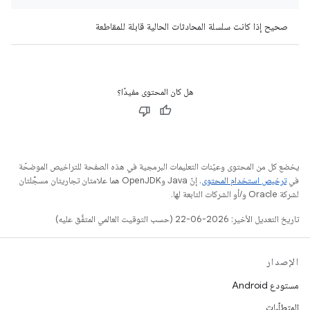
صحيح إذا كانت سلسلة المحادثات الحالية قابلة للمقاطعة
هل كان المحتوى مفيدًا؟
يخضع كل من المحتوى وعيّنات التعليمات البرمجية في هذه الصفحة للتراخيص الموضحّة
في
ترخيص استخدام المحتوى
. إنّ Java وOpenJDK هما علامتان تجاريتان مسجَّلتان
لشركة Oracle و/أو الشركات التابعة لها.
تاريخ التعديل الأخير: 2026-06-22 (حسب التوقيت العالمي المتفَّق عليه)
الإصدار
مستودع Android
المتطلّبات