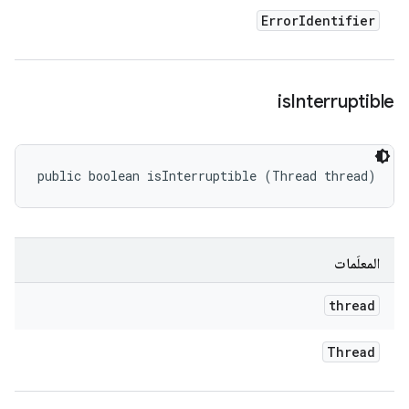
Error
Identifier
is
Interruptible
public boolean isInterruptible (Thread thread)
المعلَمات
thread
Thread