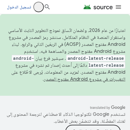
تسجيل الدخول
اعتبارًا من عام 2026، ولضمان اتّساق نموذج التطوير الثابت الأساسي
واستقرار المنصة في النظام المتكامل، سننشر رمز المصدر في مشروع
Android مفتوح المصدر (AOSP) في الربعَين الثاني والرابع. لبناء
مشروع Android مفتوح المصدر والمساهمة فيه، استخدِم
android-latest-release
. سيشير فرع بيان
android-
latest-release
دائمًا إلى أحدث إصدار تم نشره في مشروع
Android مفتوح المصدر. لمزيد من المعلومات، يُرجى الاطّلاع على
التغييرات في مشروع Android مفتوح المصدر
.
تستخدم Google تكنولوجيا الذكاء الاصطناعي لترجمة المحتوى إلى
لغتك المفضّلة، وقد تتضمّن بعض الأخطاء.