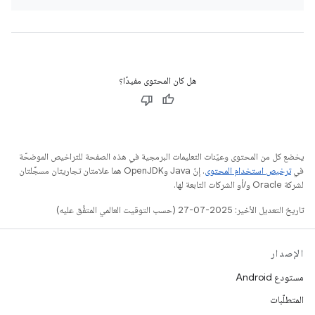
هل كان المحتوى مفيدًا؟
يخضع كل من المحتوى وعيّنات التعليمات البرمجية في هذه الصفحة للتراخيص الموضحّة
في
ترخيص استخدام المحتوى
. إنّ Java وOpenJDK هما علامتان تجاريتان مسجَّلتان
لشركة Oracle و/أو الشركات التابعة لها.
تاريخ التعديل الأخير: 2025-07-27 (حسب التوقيت العالمي المتفَّق عليه)
الإصدار
مستودع Android
المتطلّبات