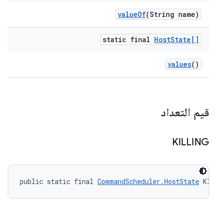
value
Of
(String name)
static final
Host
State[]
values
()
قيم التعداد
KILLING
public static final 
CommandScheduler.HostState
 KIL