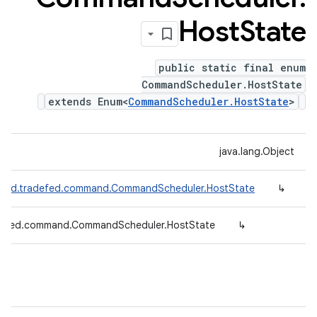
Host
State
public static final enum
CommandScheduler.HostState
extends Enum<
CommandScheduler.HostState
>
java.lang.Object
roid.tradefed.command.CommandScheduler.HostState
↳
defed.command.CommandScheduler.HostState
↳