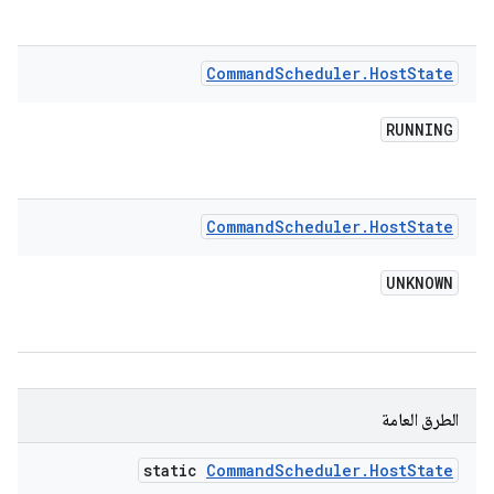
Command
Scheduler
.
Host
State
RUNNING
Command
Scheduler
.
Host
State
UNKNOWN
الطرق العامة
static
Command
Scheduler
.
Host
State