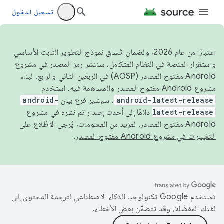
تسجيل الدخول
اعتبارًا من عام 2026، ولضمان اتّساق نموذج التطوير الثابت الأساسي
واستقرار المنصة في النظام المتكامل، سننشر رمز المصدر في مشروع
Android مفتوح المصدر (AOSP) في الربعَين الثاني والرابع. لبناء
مشروع Android مفتوح المصدر والمساهمة فيه، استخدِم
android-latest-release
. سيشير فرع بيان
android-
latest-release
دائمًا إلى أحدث إصدار تم نشره في مشروع
Android مفتوح المصدر. لمزيد من المعلومات، يُرجى الاطّلاع على
التغييرات في مشروع Android مفتوح المصدر
.
تستخدم Google تكنولوجيا الذكاء الاصطناعي لترجمة المحتوى إلى
لغتك المفضّلة، وقد تتضمّن بعض الأخطاء.