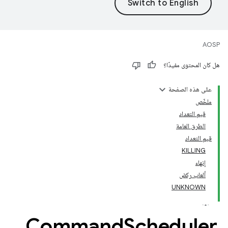
AOSP
هل كان المحتوى مفيدًا؟
على هذه الصفحة
ملخّص
قيم التعداد
الطرق العامة
قيم التعداد
KILLING
إنهاء
ألعاب ركض
UNKNOWN
Command
Scheduler
.