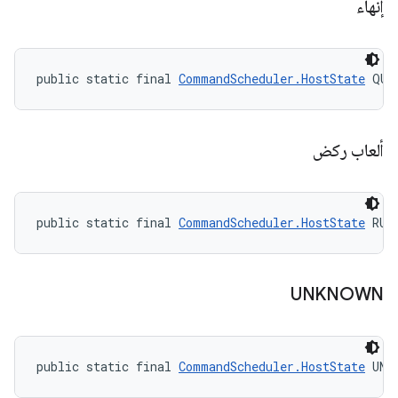
إنهاء
public static final 
CommandScheduler.HostState
 QUI
ألعاب ركض
public static final 
CommandScheduler.HostState
 RUN
UNKNOWN
public static final 
CommandScheduler.HostState
 UNK