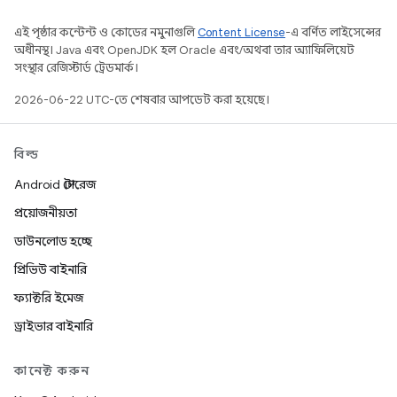
এই পৃষ্ঠার কন্টেন্ট ও কোডের নমুনাগুলি
Content License
-এ বর্ণিত লাইসেন্সের
অধীনস্থ। Java এবং OpenJDK হল Oracle এবং/অথবা তার অ্যাফিলিয়েট
সংস্থার রেজিস্টার্ড ট্রেডমার্ক।
2026-06-22 UTC-তে শেষবার আপডেট করা হয়েছে।
বিল্ড
Android স্টোরেজ
প্রয়োজনীয়তা
ডাউনলোড হচ্ছে
প্রিভিউ বাইনারি
ফ্যাক্টরি ইমেজ
ড্রাইভার বাইনারি
কানেক্ট করুন