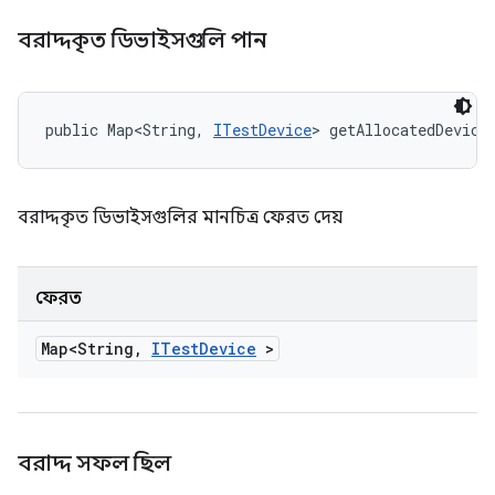
বরাদ্দকৃত ডিভাইসগুলি পান
public Map<String, 
ITestDevice
> getAllocatedDevice
বরাদ্দকৃত ডিভাইসগুলির মানচিত্র ফেরত দেয়
ফেরত
Map<String
,
ITest
Device
>
বরাদ্দ সফল ছিল