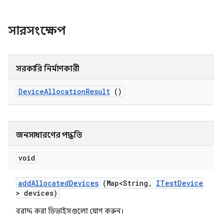
সারসংক্ষেপ
সরকারি নির্মাণকারী
Device
Allocation
Result
()
জনসাধারণের পদ্ধতি
void
add
Allocated
Devices
(Map<String
,
ITest
Device
> devices)
বরাদ্দ করা ডিভাইসগুলো যোগ করুন।