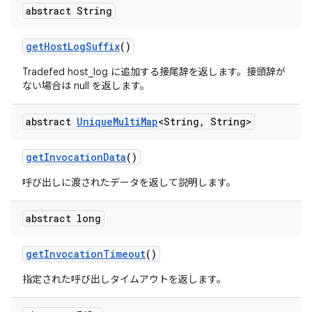
abstract String
get
Host
Log
Suffix
()
Tradefed host_log に追加する接尾辞を返します。接頭辞が
ない場合は null を返します。
abstract
Unique
Multi
Map
<String
,
String>
get
Invocation
Data
()
呼び出しに渡されたデータを返して説明します。
abstract long
get
Invocation
Timeout
()
指定された呼び出しタイムアウトを返します。