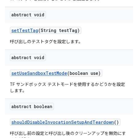
abstract void
set
Test
Tag
(String test
Tag)
呼び出しのテストタグを設定します。
abstract void
set
Use
Sandbox
Test
Mode
(boolean use)
TF サンドボックス テストモードを使用するかどうかを設定
します。
abstract boolean
should
Disable
Invocation
Setup
And
Teardown
()
呼び出し前の設定と呼び出し後のクリーンアップを無効にす