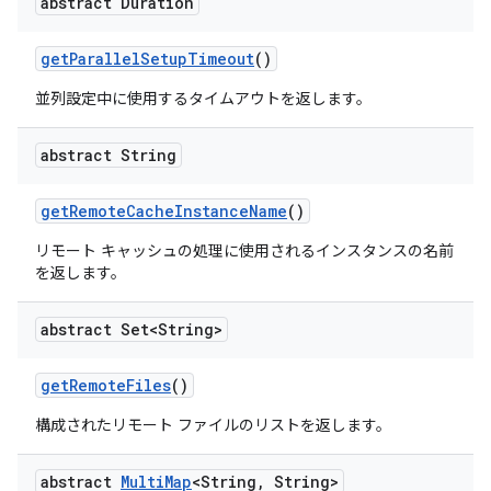
abstract Duration
get
Parallel
Setup
Timeout
()
並列設定中に使用するタイムアウトを返します。
abstract String
get
Remote
Cache
Instance
Name
()
リモート キャッシュの処理に使用されるインスタンスの名前
を返します。
abstract Set<String>
get
Remote
Files
()
構成されたリモート ファイルのリストを返します。
abstract
Multi
Map
<String
,
String>