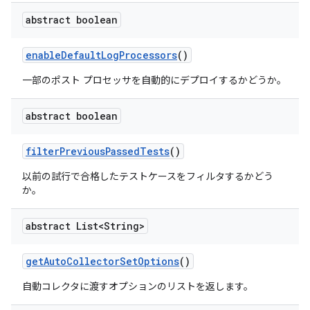
abstract boolean
enable
Default
Log
Processors
()
一部のポスト プロセッサを自動的にデプロイするかどうか。
abstract boolean
filter
Previous
Passed
Tests
()
以前の試行で合格したテストケースをフィルタするかどう
か。
abstract List<String>
get
Auto
Collector
Set
Options
()
自動コレクタに渡すオプションのリストを返します。