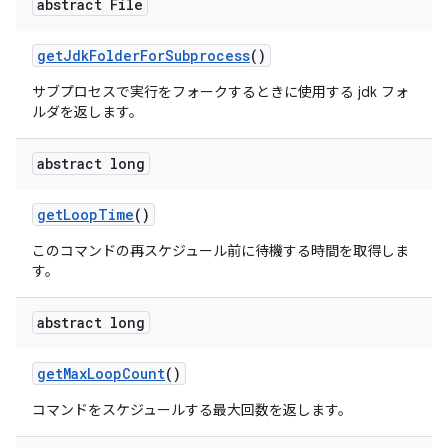
abstract File
get
Jdk
Folder
For
Subprocess
()
サブプロセスで実行をフォークするときに使用する jdk フォ
ルダを返します。
abstract long
get
Loop
Time
()
このコマンドの再スケジュール前に待機する時間を取得しま
す。
abstract long
get
Max
Loop
Count
()
コマンドをスケジュールする最大回数を返します。