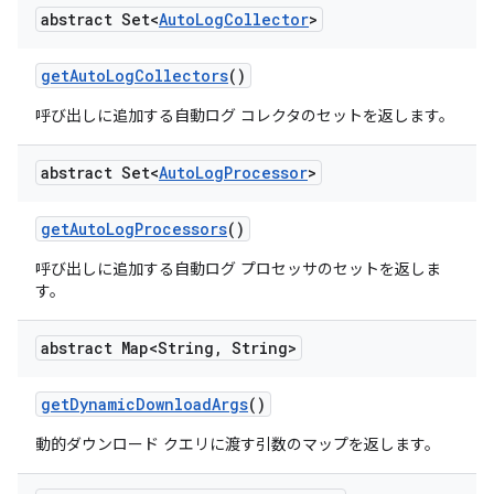
abstract Set<
Auto
Log
Collector
>
get
Auto
Log
Collectors
()
呼び出しに追加する自動ログ コレクタのセットを返します。
abstract Set<
Auto
Log
Processor
>
get
Auto
Log
Processors
()
呼び出しに追加する自動ログ プロセッサのセットを返しま
す。
abstract Map<String
,
String>
get
Dynamic
Download
Args
()
動的ダウンロード クエリに渡す引数のマップを返します。