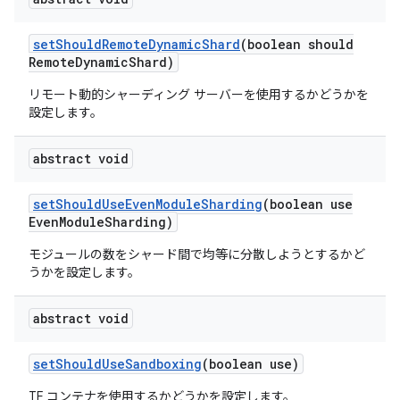
set
Should
Remote
Dynamic
Shard
(boolean should
Remote
Dynamic
Shard)
リモート動的シャーディング サーバーを使用するかどうかを
設定します。
abstract void
set
Should
Use
Even
Module
Sharding
(boolean use
Even
Module
Sharding)
モジュールの数をシャード間で均等に分散しようとするかど
うかを設定します。
abstract void
set
Should
Use
Sandboxing
(boolean use)
TF コンテナを使用するかどうかを設定します。