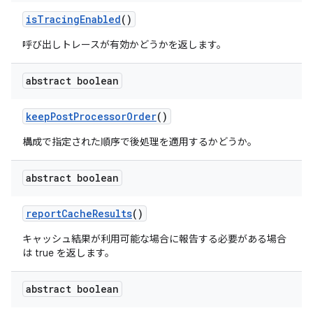
is
Tracing
Enabled
()
呼び出しトレースが有効かどうかを返します。
abstract boolean
keep
Post
Processor
Order
()
構成で指定された順序で後処理を適用するかどうか。
abstract boolean
report
Cache
Results
()
キャッシュ結果が利用可能な場合に報告する必要がある場合
は true を返します。
abstract boolean