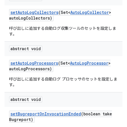
set
Auto
Log
Collectors
(Set<
Auto
Log
Collector
>
auto
Log
Collectors)
呼び出しに追加する自動ログ収集ツールのセットを設定しま
す。
abstract void
set
Auto
Log
Processors
(Set<
Auto
Log
Processor
>
auto
Log
Processors)
呼び出しに追加する自動ログ プロセッサのセットを設定しま
す。
abstract void
set
Bugreport
On
Invocation
Ended
(boolean take
Bugreport)