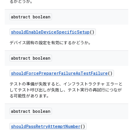
るかどうか。
abstract boolean
should
Enable
Device
Specific
Setup
()
デバイス固有の設定を有効にするかどうか。
abstract boolean
should
Force
Preparer
Failure
As
Test
Failure
()
テストの準備が失敗すると、インフラストラクチャ エラーと
してテスト呼び出しが失敗し、テスト実行の再試行につなが
る可能性があります。
abstract boolean
should
Pass
Retry
Attempt
Number
()