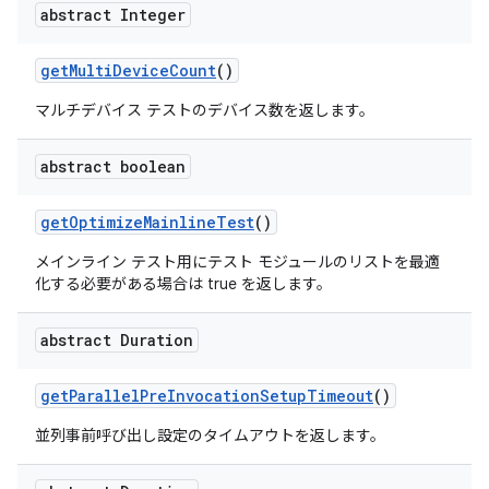
abstract Integer
get
Multi
Device
Count
()
マルチデバイス テストのデバイス数を返します。
abstract boolean
get
Optimize
Mainline
Test
()
メインライン テスト用にテスト モジュールのリストを最適
化する必要がある場合は true を返します。
abstract Duration
get
Parallel
Pre
Invocation
Setup
Timeout
()
並列事前呼び出し設定のタイムアウトを返します。