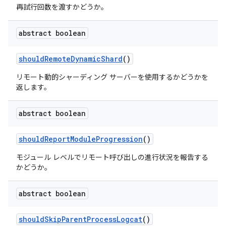
再試行回数を渡すかどうか。
abstract boolean
should
Remote
Dynamic
Shard
()
リモート動的シャーディング サーバーを使用するかどうかを
返します。
abstract boolean
should
Report
Module
Progression
()
モジュール レベルでリモート呼び出しの進行状況を報告する
かどうか。
abstract boolean
should
Skip
Parent
Process
Logcat
()