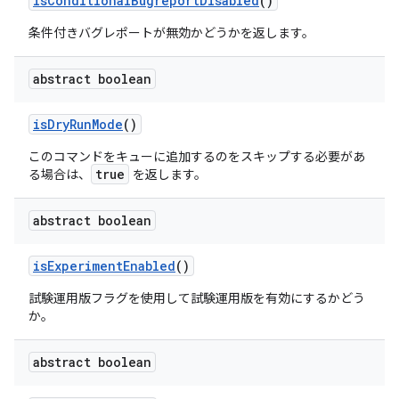
is
Conditional
Bugreport
Disabled
()
条件付きバグレポートが無効かどうかを返します。
abstract boolean
is
Dry
Run
Mode
()
このコマンドをキューに追加するのを
スキップ
する必要があ
true
る場合は、
を返します。
abstract boolean
is
Experiment
Enabled
()
試験運用版フラグを使用して試験運用版を有効にするかどう
か。
abstract boolean