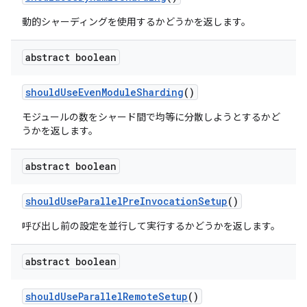
動的シャーディングを使用するかどうかを返します。
abstract boolean
should
Use
Even
Module
Sharding
()
モジュールの数をシャード間で均等に分散しようとするかど
うかを返します。
abstract boolean
should
Use
Parallel
Pre
Invocation
Setup
()
呼び出し前の設定を並行して実行するかどうかを返します。
abstract boolean
should
Use
Parallel
Remote
Setup
()