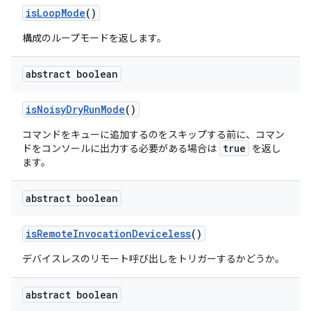
is
Loop
Mode
()
構成のループモードを返します。
abstract boolean
is
Noisy
Dry
Run
Mode
()
コマンドをキューに追加するのを
スキップ
する前に、コマン
true
ドをコンソールに出力する必要がある場合は
を返し
ます。
abstract boolean
is
Remote
Invocation
Deviceless
()
デバイスレスのリモート呼び出しをトリガーするかどうか。
abstract boolean