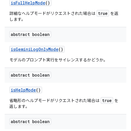
is
Full
Help
Mode
()
true
詳細なヘルプモードがリクエストされた場合は
を返
します。
abstract boolean
is
Gemini
Log
Only
Mode
()
モデルのプロンプト実行をサイレンスするかどうか。
abstract boolean
is
Help
Mode
()
true
省略形のヘルプモードがリクエストされた場合は
を
返します。
abstract boolean