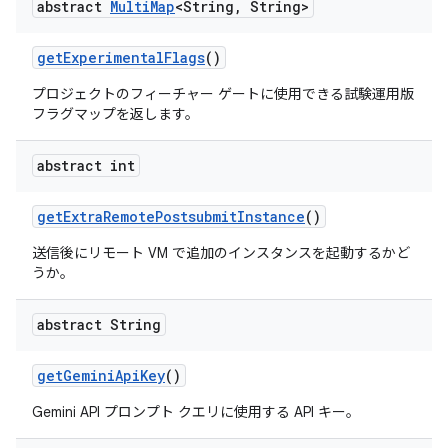
abstract
Multi
Map
<String
,
String>
get
Experimental
Flags
()
プロジェクトのフィーチャー ゲートに使用できる試験運用版
フラグマップを返します。
abstract int
get
Extra
Remote
Postsubmit
Instance
()
送信後にリモート VM で追加のインスタンスを起動するかど
うか。
abstract String
get
Gemini
Api
Key
()
Gemini API プロンプト クエリに使用する API キー。