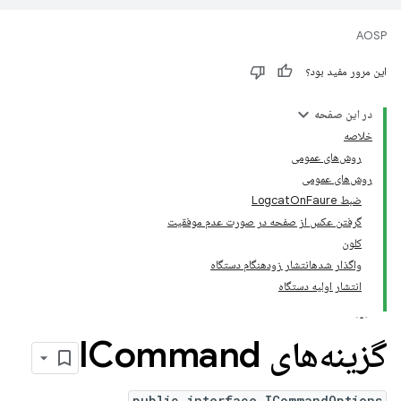
AOSP
این مرور مفید بود؟
در این صفحه
خلاصه
روش‌های عمومی
روش‌های عمومی
ضبط LogcatOnFaure
گرفتن عکس از صفحه در صورت عدم موفقیت
کلون
واگذار شدهانتشار زودهنگام دستگاه
انتشار اولیه دستگاه
گزینه‌های ICommand
public interface ICommandOptions