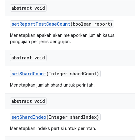
abstract void
set
Report
Test
Case
Count
(boolean report)
Menetapkan apakah akan melaporkan jumlah kasus
pengujian per jenis pengujian.
abstract void
set
Shard
Count
(Integer shard
Count)
Menetapkan jumlah shard untuk perintah.
abstract void
set
Shard
Index
(Integer shard
Index)
Menetapkan indeks partisi untuk perintah.