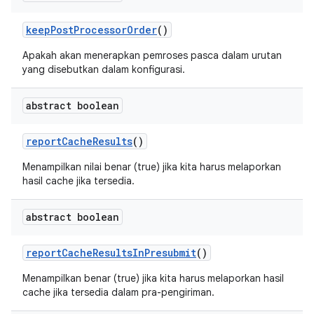
keep
Post
Processor
Order
()
Apakah akan menerapkan pemroses pasca dalam urutan
yang disebutkan dalam konfigurasi.
abstract boolean
report
Cache
Results
()
Menampilkan nilai benar (true) jika kita harus melaporkan
hasil cache jika tersedia.
abstract boolean
report
Cache
Results
In
Presubmit
()
Menampilkan benar (true) jika kita harus melaporkan hasil
cache jika tersedia dalam pra-pengiriman.