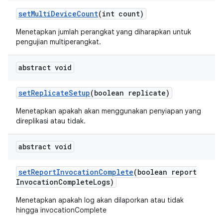
set
Multi
Device
Count
(int count)
Menetapkan jumlah perangkat yang diharapkan untuk
pengujian multiperangkat.
abstract void
set
Replicate
Setup
(boolean replicate)
Menetapkan apakah akan menggunakan penyiapan yang
direplikasi atau tidak.
abstract void
set
Report
Invocation
Complete
(boolean report
Invocation
Complete
Logs)
Menetapkan apakah log akan dilaporkan atau tidak
hingga invocationComplete