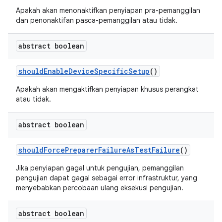
Apakah akan menonaktifkan penyiapan pra-pemanggilan
dan penonaktifan pasca-pemanggilan atau tidak.
abstract boolean
should
Enable
Device
Specific
Setup
()
Apakah akan mengaktifkan penyiapan khusus perangkat
atau tidak.
abstract boolean
should
Force
Preparer
Failure
As
Test
Failure
()
Jika penyiapan gagal untuk pengujian, pemanggilan
pengujian dapat gagal sebagai error infrastruktur, yang
menyebabkan percobaan ulang eksekusi pengujian.
abstract boolean