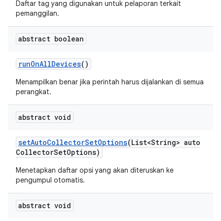
Daftar tag yang digunakan untuk pelaporan terkait
pemanggilan.
abstract boolean
run
On
All
Devices
()
Menampilkan benar jika perintah harus dijalankan di semua
perangkat.
abstract void
set
Auto
Collector
Set
Options
(List<String> auto
Collector
Set
Options)
Menetapkan daftar opsi yang akan diteruskan ke
pengumpul otomatis.
abstract void