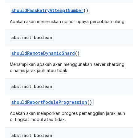
should
Pass
Retry
Attempt
Number
()
Apakah akan meneruskan nomor upaya percobaan ulang.
abstract boolean
should
Remote
Dynamic
Shard
()
Menampilkan apakah akan menggunakan server sharding
dinamis jarak jauh atau tidak
abstract boolean
should
Report
Module
Progression
()
Apakah akan melaporkan progres pemanggilan jarak jauh
di tingkat modul atau tidak.
abstract boolean