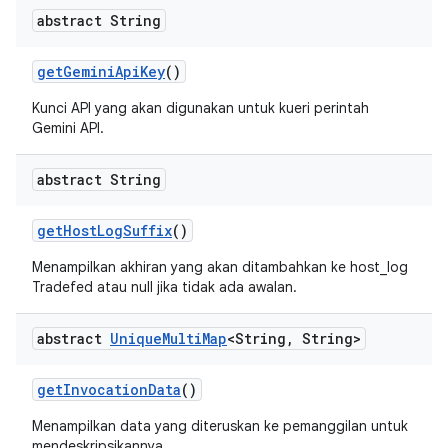
abstract String
get
Gemini
Api
Key
()
Kunci API yang akan digunakan untuk kueri perintah
Gemini API.
abstract String
get
Host
Log
Suffix
()
Menampilkan akhiran yang akan ditambahkan ke host_log
Tradefed atau null jika tidak ada awalan.
abstract
Unique
Multi
Map
<String
,
String>
get
Invocation
Data
()
Menampilkan data yang diteruskan ke pemanggilan untuk
mendeskripsikannya