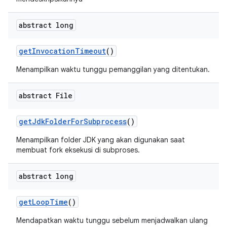
abstract long
get
Invocation
Timeout
()
Menampilkan waktu tunggu pemanggilan yang ditentukan.
abstract File
get
Jdk
Folder
For
Subprocess
()
Menampilkan folder JDK yang akan digunakan saat
membuat fork eksekusi di subproses.
abstract long
get
Loop
Time
()
Mendapatkan waktu tunggu sebelum menjadwalkan ulang