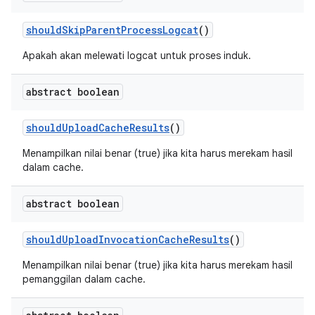
should
Skip
Parent
Process
Logcat
()
Apakah akan melewati logcat untuk proses induk.
abstract boolean
should
Upload
Cache
Results
()
Menampilkan nilai benar (true) jika kita harus merekam hasil
dalam cache.
abstract boolean
should
Upload
Invocation
Cache
Results
()
Menampilkan nilai benar (true) jika kita harus merekam hasil
pemanggilan dalam cache.