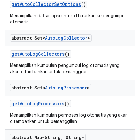
get
Auto
Collector
Set
Options
()
Menampilkan daftar opsi untuk diteruskan ke pengumpul
otomatis.
abstract Set<
Auto
Log
Collector
>
get
Auto
Log
Collectors
()
Menampilkan kumpulan pengumpul log otomatis yang
akan ditambahkan untuk pemanggilan
abstract Set<
Auto
Log
Processor
>
get
Auto
Log
Processors
()
Menampilkan kumpulan pemroses log otomatis yang akan
ditambahkan untuk pemanggilan
abstract Map<String
,
String>