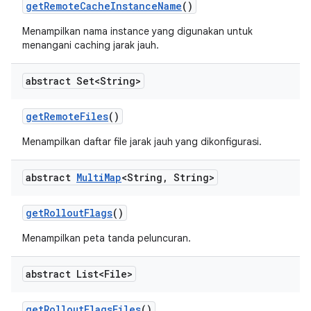
get
Remote
Cache
Instance
Name
()
Menampilkan nama instance yang digunakan untuk
menangani caching jarak jauh.
abstract Set<String>
get
Remote
Files
()
Menampilkan daftar file jarak jauh yang dikonfigurasi.
abstract
Multi
Map
<String
,
String>
get
Rollout
Flags
()
Menampilkan peta tanda peluncuran.
abstract List<File>
get
Rollout
Flags
Files
()