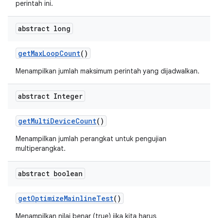
perintah ini.
abstract long
get
Max
Loop
Count
()
Menampilkan jumlah maksimum perintah yang dijadwalkan.
abstract Integer
get
Multi
Device
Count
()
Menampilkan jumlah perangkat untuk pengujian
multiperangkat.
abstract boolean
get
Optimize
Mainline
Test
()
Menampilkan nilai benar (true) jika kita harus