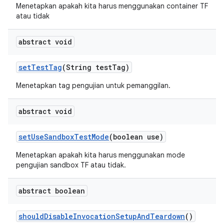
Menetapkan apakah kita harus menggunakan container TF
atau tidak
abstract void
set
Test
Tag
(String test
Tag)
Menetapkan tag pengujian untuk pemanggilan.
abstract void
set
Use
Sandbox
Test
Mode
(boolean use)
Menetapkan apakah kita harus menggunakan mode
pengujian sandbox TF atau tidak.
abstract boolean
should
Disable
Invocation
Setup
And
Teardown
()