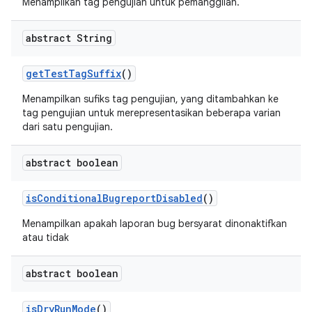
Menampilkan tag pengujian untuk pemanggilan.
abstract String
get
Test
Tag
Suffix
()
Menampilkan sufiks tag pengujian, yang ditambahkan ke
tag pengujian untuk merepresentasikan beberapa varian
dari satu pengujian.
abstract boolean
is
Conditional
Bugreport
Disabled
()
Menampilkan apakah laporan bug bersyarat dinonaktifkan
atau tidak
abstract boolean
is
Dry
Run
Mode
()