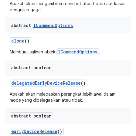
Apakah akan mengambil screenshot atau tidak saat kasus
pengujian gagal
abstract
ICommand
Options
clone
()
ICommandOptions
Membuat salinan objek
.
abstract boolean
delegated
Early
Device
Release
()
Apakah akan melepaskan perangkat lebih awal dalam
mode yang didelegasikan atau tidak.
abstract boolean
early
Device
Release
()