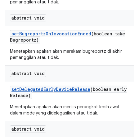
pemanggilan atau tidak.
abstract void
set
Bugreportz
On
Invocation
Ended
(boolean take
Bugreportz)
Menetapkan apakah akan merekam bugreportz di akhir
pemanggilan atau tidak.
abstract void
set
Delegated
Early
Device
Release
(boolean early
Release)
Menetapkan apakah akan merilis perangkat lebih awal
dalam mode yang didelegasikan atau tidak.
abstract void