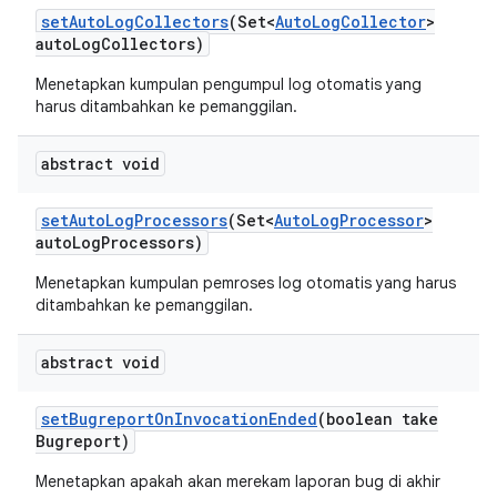
set
Auto
Log
Collectors
(Set<
Auto
Log
Collector
>
auto
Log
Collectors)
Menetapkan kumpulan pengumpul log otomatis yang
harus ditambahkan ke pemanggilan.
abstract void
set
Auto
Log
Processors
(Set<
Auto
Log
Processor
>
auto
Log
Processors)
Menetapkan kumpulan pemroses log otomatis yang harus
ditambahkan ke pemanggilan.
abstract void
set
Bugreport
On
Invocation
Ended
(boolean take
Bugreport)
Menetapkan apakah akan merekam laporan bug di akhir