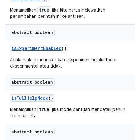
true
Menampilkan
jika kita harus
melewatkan
penambahan perintah ini ke antrean.
abstract boolean
is
Experiment
Enabled
()
Apakah akan mengaktifkan eksperimen melalui tanda
eksperimental atau tidak.
abstract boolean
is
Full
Help
Mode
()
true
Menampilkan
jika mode bantuan mendetail penuh
telah diminta
abstract boolean