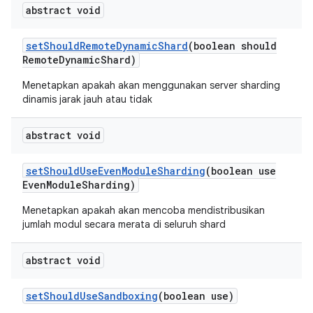
abstract void
set
Should
Remote
Dynamic
Shard
(boolean should
Remote
Dynamic
Shard)
Menetapkan apakah akan menggunakan server sharding
dinamis jarak jauh atau tidak
abstract void
set
Should
Use
Even
Module
Sharding
(boolean use
Even
Module
Sharding)
Menetapkan apakah akan mencoba mendistribusikan
jumlah modul secara merata di seluruh shard
abstract void
set
Should
Use
Sandboxing
(boolean use)