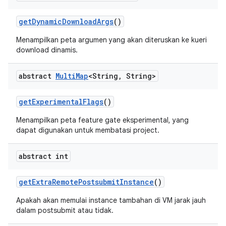
get
Dynamic
Download
Args
()
Menampilkan peta argumen yang akan diteruskan ke kueri
download dinamis.
abstract
Multi
Map
<String
,
String>
get
Experimental
Flags
()
Menampilkan peta feature gate eksperimental, yang
dapat digunakan untuk membatasi project.
abstract int
get
Extra
Remote
Postsubmit
Instance
()
Apakah akan memulai instance tambahan di VM jarak jauh
dalam postsubmit atau tidak.