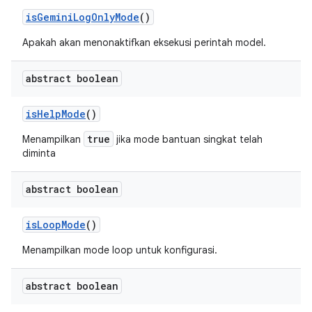
is
Gemini
Log
Only
Mode
()
Apakah akan menonaktifkan eksekusi perintah model.
abstract boolean
is
Help
Mode
()
true
Menampilkan
jika mode bantuan singkat telah
diminta
abstract boolean
is
Loop
Mode
()
Menampilkan mode loop untuk konfigurasi.
abstract boolean