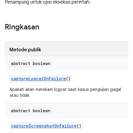
Penampung untuk opsi eksekusi perintah.
Ringkasan
Metode publik
abstract boolean
capture
Logcat
On
Failure
()
Apakah akan merekam logcat saat kasus pengujian gagal
atau tidak
abstract boolean
capture
Screenshot
On
Failure
()