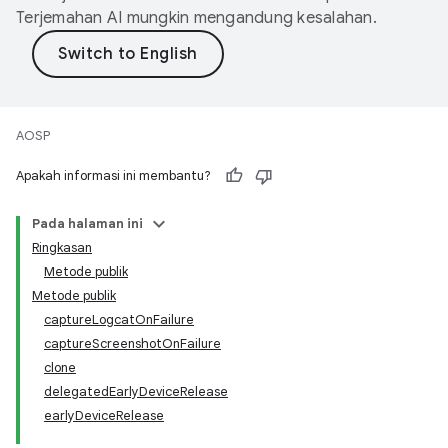
Terjemahan AI mungkin mengandung kesalahan.
AOSP
Apakah informasi ini membantu?
Pada halaman ini
Ringkasan
Metode publik
Metode publik
captureLogcatOnFailure
captureScreenshotOnFailure
clone
delegatedEarlyDeviceRelease
earlyDeviceRelease