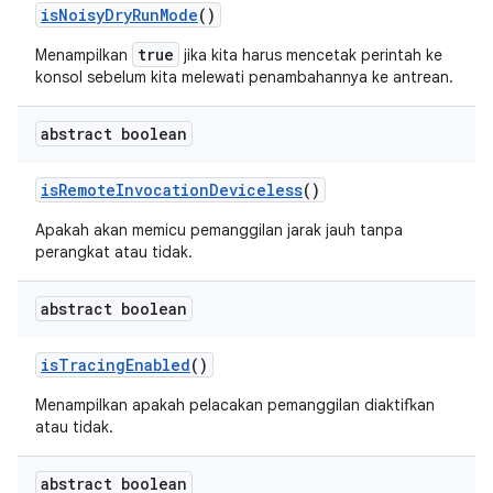
is
Noisy
Dry
Run
Mode
()
true
Menampilkan
jika kita harus mencetak perintah ke
konsol sebelum kita
melewati
penambahannya ke antrean.
abstract boolean
is
Remote
Invocation
Deviceless
()
Apakah akan memicu pemanggilan jarak jauh tanpa
perangkat atau tidak.
abstract boolean
is
Tracing
Enabled
()
Menampilkan apakah pelacakan pemanggilan diaktifkan
atau tidak.
abstract boolean