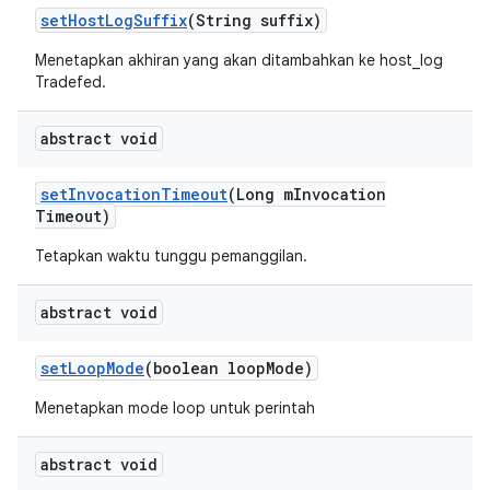
set
Host
Log
Suffix
(String suffix)
Menetapkan akhiran yang akan ditambahkan ke host_log
Tradefed.
abstract void
set
Invocation
Timeout
(Long m
Invocation
Timeout)
Tetapkan waktu tunggu pemanggilan.
abstract void
set
Loop
Mode
(boolean loop
Mode)
Menetapkan mode loop untuk perintah
abstract void