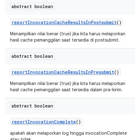
abstract boolean
report
Invocation
Cache
Results
In
Postsubmit
()
Menampilkan nilai benar (true) jika kita harus melaporkan
hasil cache pemanggilan saat tersedia di postsubmit.
abstract boolean
report
Invocation
Cache
Results
In
Presubmit
()
Menampilkan nilai benar (true) jika kita harus melaporkan
hasil cache pemanggilan saat tersedia dalam pra-kirim.
abstract boolean
report
Invocation
Complete
()
apakah akan melaporkan log hingga invocationComplete
atau tidak.