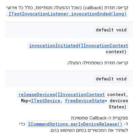
קריאה חוזרת (callback) כשכל ההפעלה מסתיימת, כולל כל אירועי
ITestInvocationListener.invocationEnded(long)
.
default void
invocation
Initiated
(
IInvocation
Context
context)
קריאה חוזרת כשמתחילה הפעלה.
default void
release
Devices
(
IInvocation
Context
context
,
Map<
ITest
Device
,
Free
Device
State
> devices
States)
פונקציית ה-Callback שמשויכת
ICommandOptions.earlyDeviceRelease()
ל-
כדי
לשחרר את המכשירים בסיום השימוש בהם.