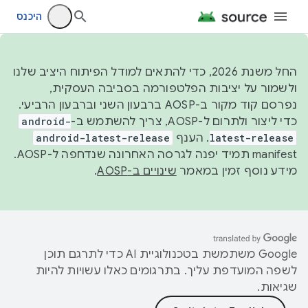
היכנס
החל משנת 2026, כדי להתאים למודל הפיתוח היציב שלנו
ולשמור על יציבות הפלטפורמה בסביבה העסקית,
נפרסם קוד מקור ב-AOSP ברבעון השני וברבעון הרביעי.
כדי ליצור ולתרום ל-AOSP, צריך להשתמש ב-
android-
latest-release
. הענף
android-latest-release
manifest תמיד יפנה לגרסה האחרונה שנדחפה ל-AOSP.
מידע נוסף זמין במאמר
שינויים ב-AOSP
.
‫Google משתמשת בטכנולוגיית AI כדי לתרגם תוכן
לשפה המועדפת עליך. בתרגומים כאלו עשויות להיות
שגיאות.