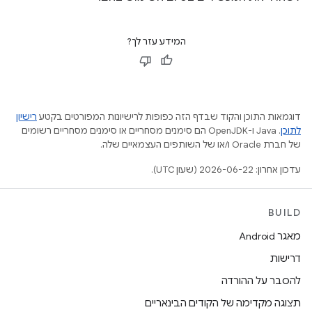
המידע עזר לך?
דוגמאות התוכן והקוד שבדף הזה כפופות לרישיונות המפורטים בקטע
רישיון
לתוכן
.‏ Java ו-OpenJDK הם סימנים מסחריים או סימנים מסחריים רשומים
של חברת Oracle ו/או של השותפים העצמאיים שלה.
עדכון אחרון: 2026-06-22 (שעון UTC).
BUILD
מאגר Android
דרישות
להסבר על ההורדה
תצוגה מקדימה של הקודים הבינאריים