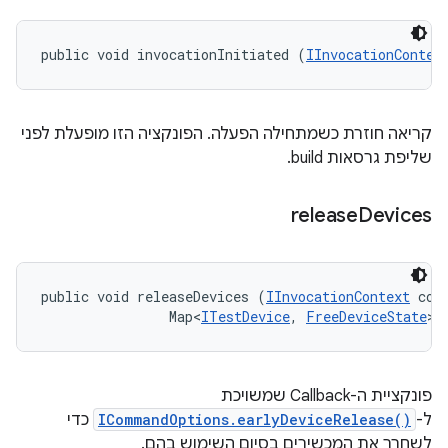
public void invocationInitiated (
IInvocationContex
קריאה חוזרת כשמתחילה הפעלה. הפונקציה הזו מופעלת לפני
שליפת גרסאות build.
release
Devices
public void releaseDevices (
IInvocationContext
 cont
                Map<
ITestDevice
, 
FreeDeviceState
> 
פונקציית ה-Callback שמשויכת
ל-
ICommandOptions.earlyDeviceRelease()
כדי
לשחרר את המכשירים בסיום השימוש בהם.