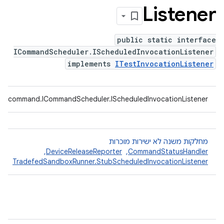
Listener
public static interface
ICommandScheduler.IScheduledInvocationListener
implements
ITestInvocationListener
ed.command.ICommandScheduler.IScheduledInvocationListener
מחלקות משנה לא ישירות מוכרות
CommandStatusHandler
, ‏
DeviceReleaseReporter
, ‏
TradefedSandboxRunner.StubScheduledInvocationListener