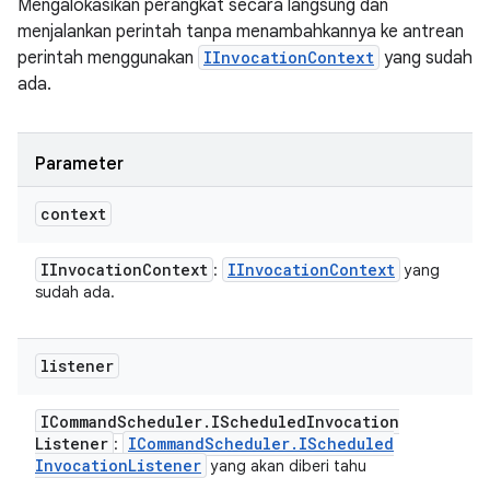
Mengalokasikan perangkat secara langsung dan
menjalankan perintah tanpa menambahkannya ke antrean
perintah menggunakan
IInvocationContext
yang sudah
ada.
Parameter
context
IInvocation
Context
IInvocation
Context
:
yang
sudah ada.
listener
ICommand
Scheduler
.
IScheduled
Invocation
Listener
ICommand
Scheduler
.
IScheduled
:
Invocation
Listener
yang akan diberi tahu