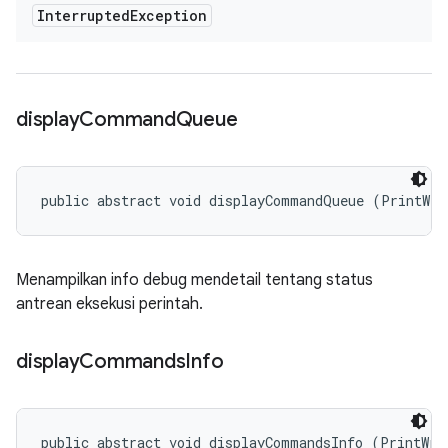
Interrupted
Exception
display
Command
Queue
public abstract void displayCommandQueue (PrintWri
Menampilkan info debug mendetail tentang status
antrean eksekusi perintah.
display
Commands
Info
public abstract void displayCommandsInfo (PrintWrit