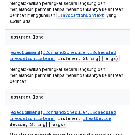
Mengalokasikan perangkat secara langsung dan
menjalankan perintah tanpa menambahkannya ke antrean
IInvocationContext
perintah menggunakan
yang
sudah ada.
abstract long
exec
Command
(
ICommand
Scheduler
.
IScheduled
Invocation
Listener
listener
,
String[] args)
Mengalokasikan perangkat secara langsung dan
menjalankan perintah tanpa menambahkannya ke antrean
perintah.
abstract long
exec
Command
(
ICommand
Scheduler
.
IScheduled
Invocation
Listener
listener
,
ITest
Device
device
,
String[] args)