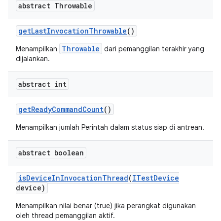
abstract Throwable
get
Last
Invocation
Throwable
()
Throwable
Menampilkan
dari pemanggilan terakhir yang
dijalankan.
abstract int
get
Ready
Command
Count
()
Menampilkan jumlah Perintah dalam status siap di antrean.
abstract boolean
is
Device
In
Invocation
Thread
(
ITest
Device
device)
Menampilkan nilai benar (true) jika perangkat digunakan
oleh thread pemanggilan aktif.