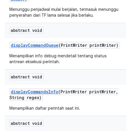
Menunggu penjadwal mulai berjalan, termasuk menunggu
penyerahan dari TF lama selesai jika berlaku.
abstract void
display
Command
Queue
(Print
Writer print
Writer)
Menampilkan info debug mendetail tentang status
antrean eksekusi perintah.
abstract void
display
Commands
Info
(Print
Writer print
Writer
,
String regex)
Menampilkan daftar perintah saat ini.
abstract void