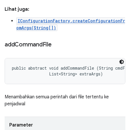
Lihat juga:
IConfigurationFactory.createConfigurationFr
omArgs(String[])
add
Command
File
public abstract void addCommandFile (String cmdFile
                List<String> extraArgs)
Menambahkan semua perintah dari file tertentu ke
penjadwal
Parameter