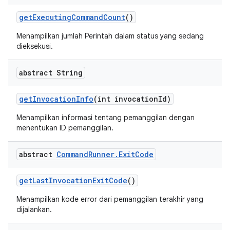
get
Executing
Command
Count
()
Menampilkan jumlah Perintah dalam status yang sedang
dieksekusi.
abstract String
get
Invocation
Info
(int invocation
Id)
Menampilkan informasi tentang pemanggilan dengan
menentukan ID pemanggilan.
abstract
Command
Runner
.
Exit
Code
get
Last
Invocation
Exit
Code
()
Menampilkan kode error dari pemanggilan terakhir yang
dijalankan.