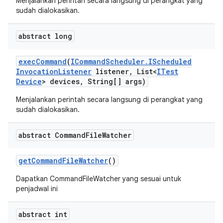
Menjalankan perintah secara langsung di perangkat yang
sudah dialokasikan.
abstract long
exec
Command
(
ICommand
Scheduler
.
IScheduled
Invocation
Listener
listener
,
List<
ITest
Device
> devices
,
String[] args)
Menjalankan perintah secara langsung di perangkat yang
sudah dialokasikan.
abstract Command
File
Watcher
get
Command
File
Watcher
()
Dapatkan CommandFileWatcher yang sesuai untuk
penjadwal ini
abstract int