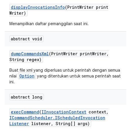
display
Invocations
Info
(Print
Writer print
Writer)
Menampilkan daftar pemanggilan saat ini.
abstract void
dump
Commands
Xml
(Print
Writer print
Writer
,
String regex)
Buat file xml yang diperluas untuk perintah dengan semua
Option
nilai
yang ditentukan untuk semua perintah saat
ini.
abstract long
exec
Command
(
IInvocation
Context
context
,
ICommand
Scheduler
.
IScheduled
Invocation
Listener
listener
,
String[] args)