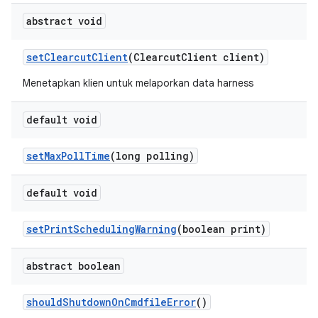
abstract void
set
Clearcut
Client
(Clearcut
Client client)
Menetapkan klien untuk melaporkan data harness
default void
set
Max
Poll
Time
(long polling)
default void
set
Print
Scheduling
Warning
(boolean print)
abstract boolean
should
Shutdown
On
Cmdfile
Error
()