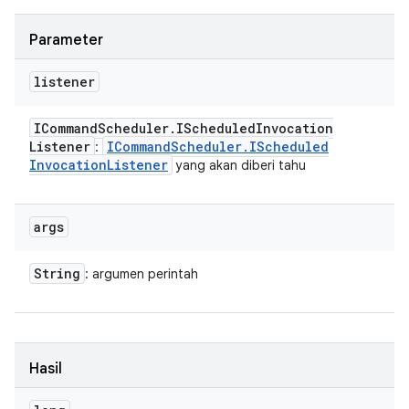
Parameter
listener
ICommand
Scheduler
.
IScheduled
Invocation
Listener
ICommand
Scheduler
.
IScheduled
:
Invocation
Listener
yang akan diberi tahu
args
String
: argumen perintah
Hasil