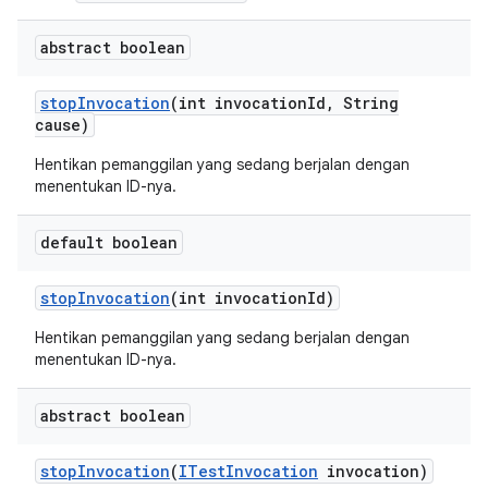
abstract boolean
stop
Invocation
(int invocation
Id
,
String
cause)
Hentikan pemanggilan yang sedang berjalan dengan
menentukan ID-nya.
default boolean
stop
Invocation
(int invocation
Id)
Hentikan pemanggilan yang sedang berjalan dengan
menentukan ID-nya.
abstract boolean
stop
Invocation
(
ITest
Invocation
invocation)