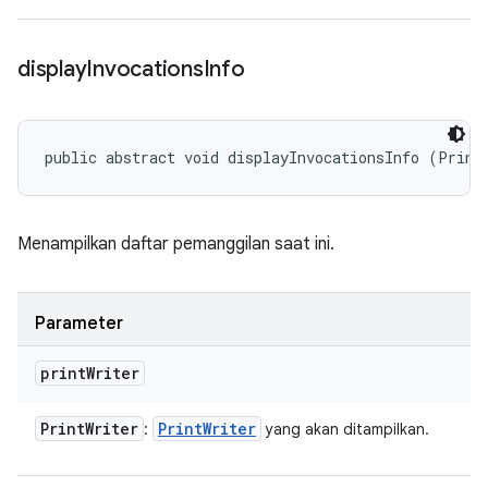
display
Invocations
Info
public abstract void displayInvocationsInfo (Print
Menampilkan daftar pemanggilan saat ini.
Parameter
print
Writer
Print
Writer
Print
Writer
:
yang akan ditampilkan.