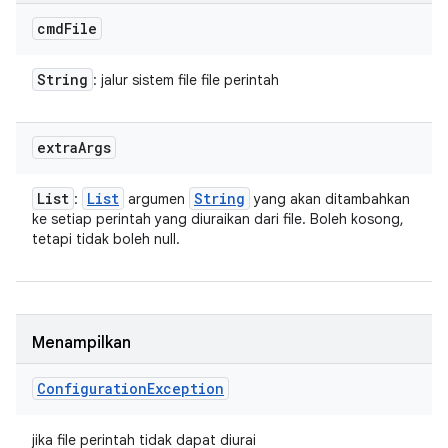
cmd
File
String
: jalur sistem file file perintah
extra
Args
List
List
String
:
argumen
yang akan ditambahkan
ke setiap perintah yang diuraikan dari file. Boleh kosong,
tetapi tidak boleh null.
Menampilkan
Configuration
Exception
jika file perintah tidak dapat diurai