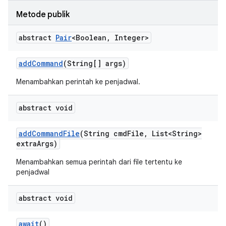
Metode publik
abstract
Pair
<Boolean
,
Integer>
add
Command
(String[] args)
Menambahkan perintah ke penjadwal.
abstract void
add
Command
File
(String cmd
File
,
List<String>
extra
Args)
Menambahkan semua perintah dari file tertentu ke
penjadwal
abstract void
await
()