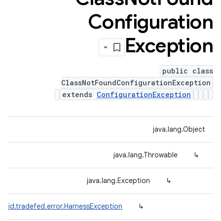
Configuration
Exception
public class
ClassNotFoundConfigurationException
extends
ConfigurationException
java.lang.Object
java.lang.Throwable
↳
java.lang.Exception
↳
roid.tradefed.error.HarnessException
↳