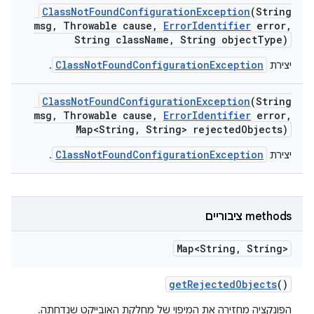
Class
Not
Found
Configuration
Exception
(String
msg
,
Throwable cause
,
Error
Identifier
error
,
String class
Name
,
String object
Type)
ClassNotFoundConfigurationException
יצירת
.
Class
Not
Found
Configuration
Exception
(String
msg
,
Throwable cause
,
Error
Identifier
error
,
Map<String
,
String> rejected
Objects)
ClassNotFoundConfigurationException
יצירת
.
‫methods ציבוריים
Map<String
,
String>
get
Rejected
Objects
()
הפונקציה מחזירה את המיפוי של מחלקת האובייקט שנדחתה.