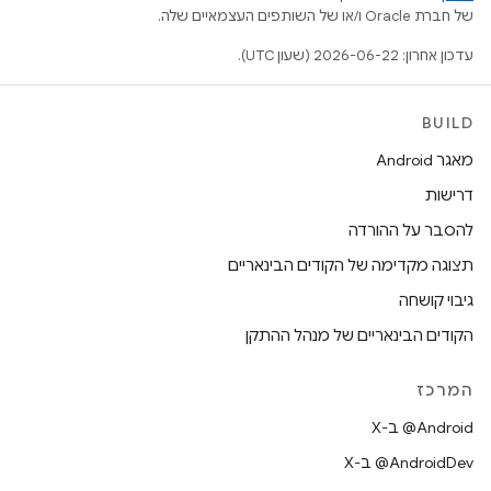
של חברת Oracle ו/או של השותפים העצמאיים שלה.
עדכון אחרון: 2026-06-22 (שעון UTC).
BUILD
מאגר Android
דרישות
להסבר על ההורדה
תצוגה מקדימה של הקודים הבינאריים
גיבוי קושחה
הקודים הבינאריים של מנהל ההתקן
המרכז
‫‎@Android ב-X
‫‎@AndroidDev ב-X