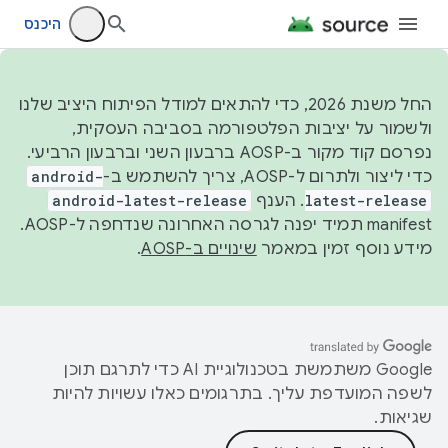
היכנס
החל משנת 2026, כדי להתאים למודל הפיתוח היציב שלנו
ולשמור על יציבות הפלטפורמה בסביבה העסקית,
נפרסם קוד מקור ב-AOSP ברבעון השני וברבעון הרביעי.
כדי ליצור ולתרום ל-AOSP, צריך להשתמש ב-
android-
latest-release
. הענף
android-latest-release
manifest תמיד יפנה לגרסה האחרונה שנדחפה ל-AOSP.
מידע נוסף זמין במאמר
שינויים ב-AOSP
.
‫Google משתמשת בטכנולוגיית AI כדי לתרגם תוכן
לשפה המועדפת עליך. בתרגומים כאלו עשויות להיות
שגיאות.