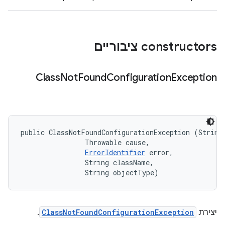
‫constructors ציבוריים
Class
Not
Found
Configuration
Exception
public ClassNotFoundConfigurationException (String 
                Throwable cause, 

ErrorIdentifier
 error, 

                String className, 

                String objectType)
יצירת
ClassNotFoundConfigurationException
.