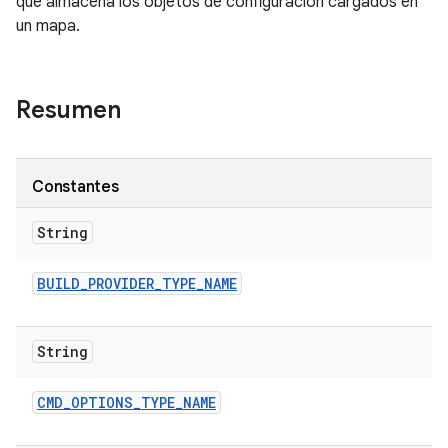
que almacena los objetos de configuración cargados en
un mapa.
Resumen
Constantes
String
BUILD
_
PROVIDER
_
TYPE
_
NAME
String
CMD
_
OPTIONS
_
TYPE
_
NAME