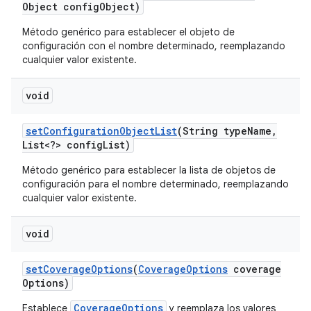
Object config
Object)
Método genérico para establecer el objeto de
configuración con el nombre determinado, reemplazando
cualquier valor existente.
void
set
Configuration
Object
List
(String type
Name
,
List<?> config
List)
Método genérico para establecer la lista de objetos de
configuración para el nombre determinado, reemplazando
cualquier valor existente.
void
set
Coverage
Options
(
Coverage
Options
coverage
Options)
CoverageOptions
Establece
y reemplaza los valores