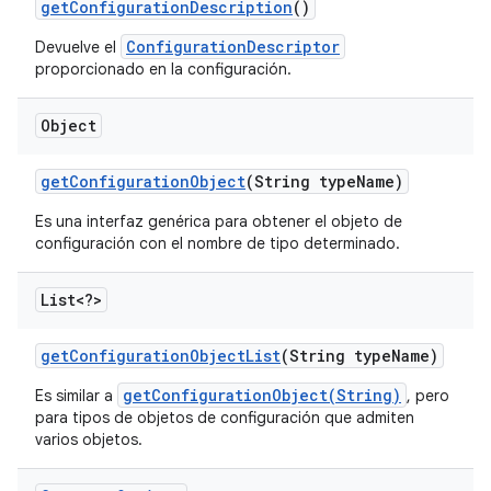
get
Configuration
Description
()
ConfigurationDescriptor
Devuelve el
proporcionado en la configuración.
Object
get
Configuration
Object
(String type
Name)
Es una interfaz genérica para obtener el objeto de
configuración con el nombre de tipo determinado.
List<?>
get
Configuration
Object
List
(String type
Name)
getConfigurationObject(String)
Es similar a
, pero
para tipos de objetos de configuración que admiten
varios objetos.