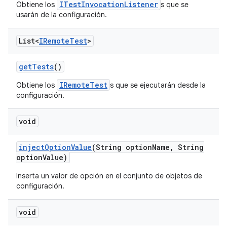
ITestInvocationListener
Obtiene los
s que se
usarán de la configuración.
List<
IRemote
Test
>
get
Tests
()
IRemoteTest
Obtiene los
s que se ejecutarán desde la
configuración.
void
inject
Option
Value
(String option
Name
,
String
option
Value)
Inserta un valor de opción en el conjunto de objetos de
configuración.
void