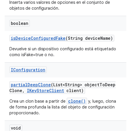
Inserta varios valores de opciones en el conjunto de
objetos de configuración.
boolean
is
Device
Configured
Fake
(String device
Name)
Devuelve si un dispositivo configurado está etiquetado
como isFake=true o no.
IConfiguration
partial
Deep
Clone
(List<String> object
To
Deep
Clone
,
IKey
Store
Client
client)
clone()
Crea un clon base a partir de
y, luego, clona
de forma profunda la lista del objeto de configuración
proporcionado.
void