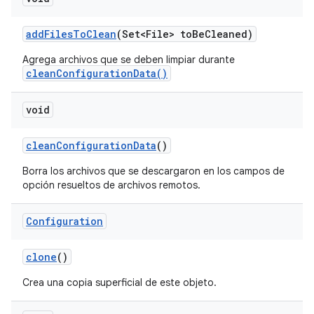
add
Files
To
Clean
(Set<File> to
Be
Cleaned)
Agrega archivos que se deben limpiar durante
cleanConfigurationData()
void
clean
Configuration
Data
()
Borra los archivos que se descargaron en los campos de
opción resueltos de archivos remotos.
Configuration
clone
()
Crea una copia superficial de este objeto.