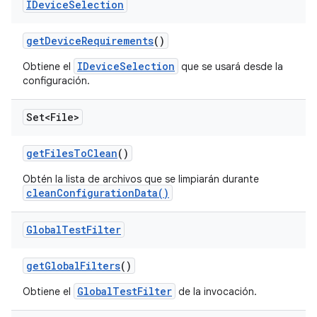
IDevice
Selection
get
Device
Requirements
()
IDeviceSelection
Obtiene el
que se usará desde la
configuración.
Set<File>
get
Files
To
Clean
()
Obtén la lista de archivos que se limpiarán durante
cleanConfigurationData()
Global
Test
Filter
get
Global
Filters
()
GlobalTestFilter
Obtiene el
de la invocación.