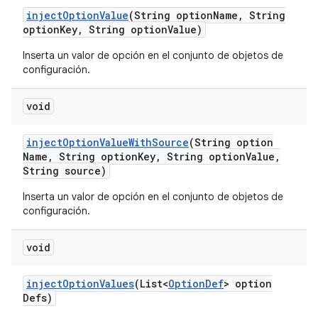
inject
Option
Value
(String option
Name
,
String
option
Key
,
String option
Value)
Inserta un valor de opción en el conjunto de objetos de
configuración.
void
inject
Option
Value
With
Source
(String option
Name
,
String option
Key
,
String option
Value
,
String source)
Inserta un valor de opción en el conjunto de objetos de
configuración.
void
inject
Option
Values
(List<
Option
Def
> option
Defs)