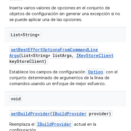
Inserta varios valores de opciones en el conjunto de
objetos de configuración sin generar una excepción si no
se puede aplicar una de las opciones.
List<String>
set
Best
Effort
Options
From
Command
Line
Args
(List<String> list
Args
,
IKey
Store
Client
key
Store
Client)
Option
Establece los campos de configuración
con el
conjunto determinado de argumentos de la línea de
comandos usando un enfoque de mejor esfuerzo.
void
set
Build
Provider
(
IBuild
Provider
provider)
IBuildProvider
Reemplaza el
actual en la
configuración.