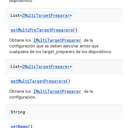
dispositivos.
List<
IMulti
Target
Preparer
>
get
Multi
Pre
Target
Preparers
()
IMultiTargetPreparer
Obtiene los
de la
configuración que se deben ejecutar antes que
cualquiera de los target_preparers de los dispositivos.
List<
IMulti
Target
Preparer
>
get
Multi
Target
Preparers
()
IMultiTargetPreparer
Obtiene los
de la
configuración.
String
get
Name
()