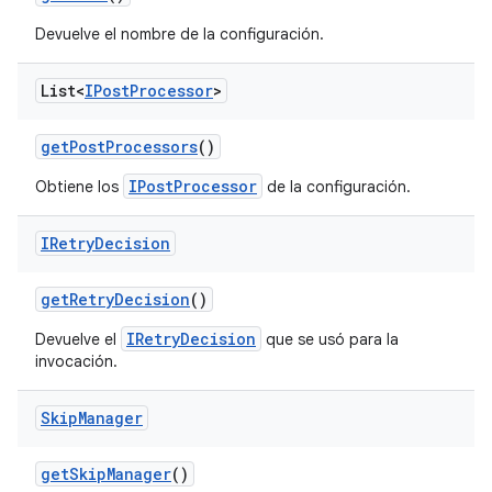
Devuelve el nombre de la configuración.
List<
IPost
Processor
>
get
Post
Processors
()
IPostProcessor
Obtiene los
de la configuración.
IRetry
Decision
get
Retry
Decision
()
IRetryDecision
Devuelve el
que se usó para la
invocación.
Skip
Manager
get
Skip
Manager
()