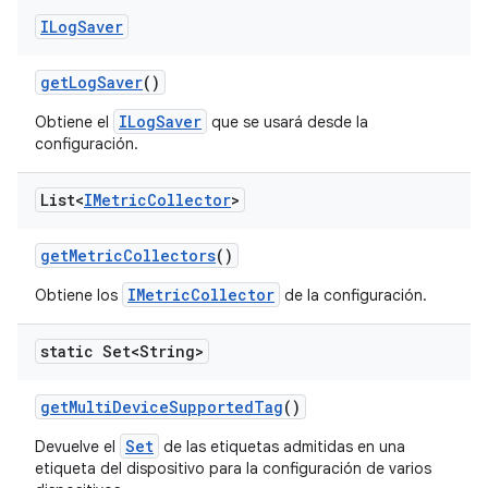
ILog
Saver
get
Log
Saver
()
ILogSaver
Obtiene el
que se usará desde la
configuración.
List<
IMetric
Collector
>
get
Metric
Collectors
()
IMetricCollector
Obtiene los
de la configuración.
static Set<String>
get
Multi
Device
Supported
Tag
()
Set
Devuelve el
de las etiquetas admitidas en una
etiqueta del dispositivo para la configuración de varios