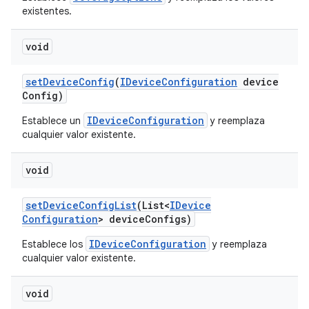
existentes.
void
set
Device
Config
(
IDevice
Configuration
device
Config)
IDeviceConfiguration
Establece un
y reemplaza
cualquier valor existente.
void
set
Device
Config
List
(List<
IDevice
Configuration
> device
Configs)
IDeviceConfiguration
Establece los
y reemplaza
cualquier valor existente.
void