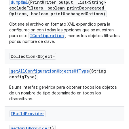
dump
Xml
(Print
Writer output
,
List<String>
exclude
Filters
,
boolean print
Deprecated
Options
,
boolean print
Unchanged
Options)
Obtiene el archivo en formato XML expandido para la
configuración con todas las opciones que se muestran
IConfiguration
para este
, menos los objetos filtrados
por su nombre de clave.
Collection<Object>
get
All
Configuration
Objects
Of
Type
(String
config
Type)
Es una interfaz genérica para obtener todos los objetos
de un nombre de tipo determinado en todos los
dispositivos.
IBuild
Provider
get
Build
Provider
()