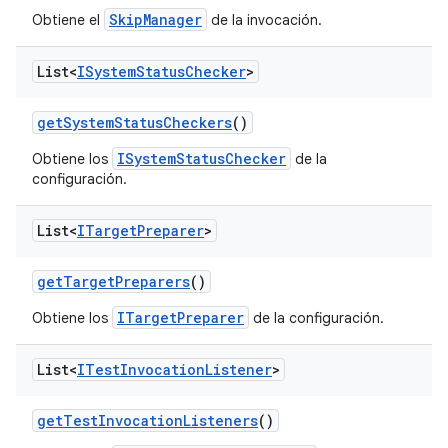
SkipManager
Obtiene el
de la invocación.
List<
ISystem
Status
Checker
>
get
System
Status
Checkers
()
ISystemStatusChecker
Obtiene los
de la
configuración.
List<
ITarget
Preparer
>
get
Target
Preparers
()
ITargetPreparer
Obtiene los
de la configuración.
List<
ITest
Invocation
Listener
>
get
Test
Invocation
Listeners
()