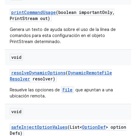
print
Command
Usage
(boolean important
Only
,
Print
Stream out)
Genera un texto de ayuda sobre el uso de la línea de
comandos para esta configuración en el objeto
PrintStream determinado.
void
resolve
Dynamic
Options
(
Dynamic
Remote
File
Resolver
resolver)
File
Resuelve las opciones de
que apuntan a una
ubicación remota.
void
safe
Inject
Option
Values
(List<
Option
Def
> option
Defs)