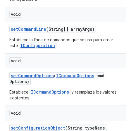
void
set
Command
Line
(String[] array
Args)
Establece la línea de comandos que se usa para crear
IConfiguration
este
.
void
set
Command
Options
(
ICommand
Options
cmd
Options)
ICommandOptions
Establece
y reemplaza los valores
existentes.
void
set
Configuration
Object
(String type
Name
,