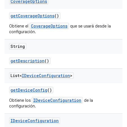
Coverage
Options
get
Coverage
Options
()
CoverageOptions
Obtiene el
que se usará desde la
configuración.
String
get
Description
()
List<
IDevice
Configuration
>
get
Device
Config
()
IDeviceConfiguration
Obtiene los
de la
configuración.
IDevice
Configuration