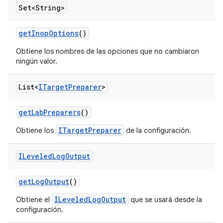
Set<String>
get
Inop
Options
()
Obtiene los nombres de las opciones que no cambiaron
ningún valor.
List<
ITarget
Preparer
>
get
Lab
Preparers
()
ITargetPreparer
Obtiene los
de la configuración.
ILeveled
Log
Output
get
Log
Output
()
ILeveledLogOutput
Obtiene el
que se usará desde la
configuración.