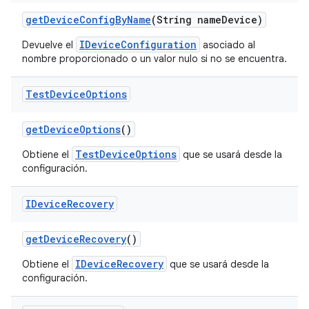
get
Device
Config
By
Name
(String name
Device)
IDeviceConfiguration
Devuelve el
asociado al
nombre proporcionado o un valor nulo si no se encuentra.
Test
Device
Options
get
Device
Options
()
TestDeviceOptions
Obtiene el
que se usará desde la
configuración.
IDevice
Recovery
get
Device
Recovery
()
IDeviceRecovery
Obtiene el
que se usará desde la
configuración.